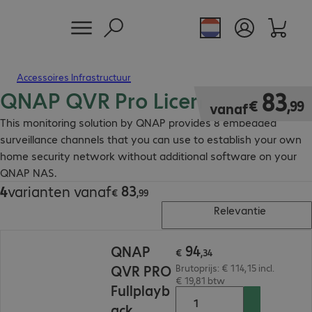
Accessoires Infrastructuur
QNAP QVR Pro Licences
€ 83,99
83
€
,
99
vanaf
This monitoring solution by QNAP provides 8 embedded
surveillance channels that you can use to establish your own
home security network without additional software on your
QNAP NAS.
83
4
varianten vanaf
€ 83,99
€
,
99
Relevantie
€ 94,34
94
QNAP
€
,
34
QVR PRO
Brutoprijs: € 114,15 incl.
€ 19,81 btw
Fullplayb
ack