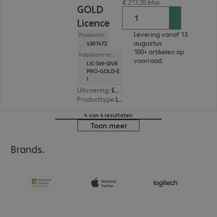
€ 217,35 btw
GOLD
Licence
Levering vanaf 13.
Productnr.:
augustus
4301472
100+ artikelen op
Fabrikant-nr.:
voorraad.
LIC-SW-QVR
PRO-GOLD-E
I
Uitvoering
:
Europa
Producttype
:
Licentie
4 van 4 resultaten
Toon meer
Brands.