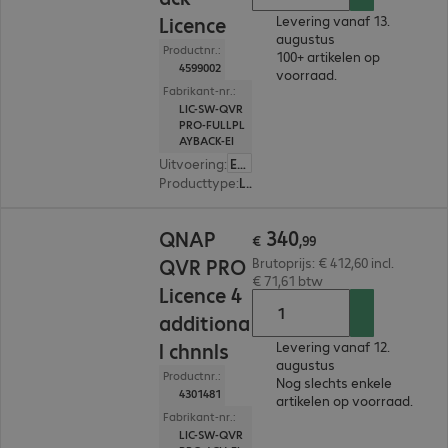
Licence
Levering vanaf 13.
augustus
Productnr.:
100+ artikelen op
4599002
voorraad.
Fabrikant-nr.:
LIC-SW-QVR
PRO-FULLPL
AYBACK-EI
Uitvoering
:
Europa
Producttype
:
Licentie
€ 340,99
340
QNAP
€
,
99
QVR PRO
Brutoprijs: € 412,60 incl.
€ 71,61 btw
Licence 4
additiona
l chnnls
Levering vanaf 12.
augustus
Productnr.:
Nog slechts enkele
4301481
artikelen op voorraad.
Fabrikant-nr.:
LIC-SW-QVR