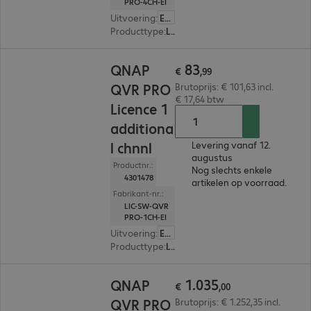
PRO-4CH-EI
Uitvoering
:
Europa
Producttype
:
Licentie
€ 83,99
83
QNAP
€
,
99
QVR PRO
Brutoprijs: € 101,63 incl.
€ 17,64 btw
Licence 1
additiona
l chnnl
Levering vanaf 12.
augustus
Productnr.:
Nog slechts enkele
4301478
artikelen op voorraad.
Fabrikant-nr.:
LIC-SW-QVR
PRO-1CH-EI
Uitvoering
:
Europa
Producttype
:
Licentie
€ 1.035,00
1
.
035
QNAP
€
,
00
QVR PRO
Brutoprijs: € 1.252,35 incl.