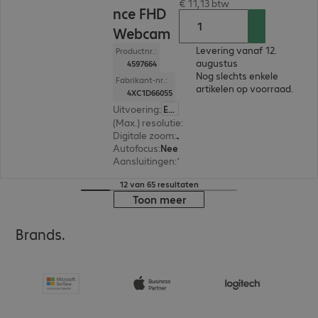
€ 11,13 btw
nce FHD
Webcam
Levering vanaf 12.
Productnr.:
augustus
4597664
Nog slechts enkele
Fabrikant-nr.:
artikelen op voorraad.
4XC1D66055
Uitvoering
:
Europa
(Max.) resolutie
:
1.920 x 1.080
Digitale zoom
:
Ja
Autofocus
:
Nee
Aansluitingen
:
1 x USB-C
12 van 65 resultaten
Toon meer
Brands.