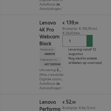
Autofocus
:
Ja
Aansluitingen
:
1 x USB-C
€ 139,99
139
Lenovo
€
,
99
4K Pro
Brutoprijs: € 169,39 incl.
€ 29,40 btw
Webcam
Black
Levering vanaf 12.
Productnr.:
augustus
4909579
Nog slechts enkele
Fabrikant-nr.:
artikelen op voorraad.
4XC1Q25246
Uitvoering
:
Europa
(Max.) resolutie
:
3.840 x 2.160
Digitale zoom
:
Ja
Autofocus
:
Ja
Aansluitingen
:
1 x USB-C
€ 52,99
52
Lenovo
€
,
99
Performa
Brutoprijs: € 64,12 incl.