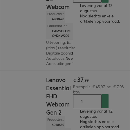
Webcam
Levering vanaf 12.
augustus
Productnr.:
Nog slechts enkele
4980420
artikelen op voorraad.
Fabrikant-nr.:
CAMSOLOM
ON2KW200
Uitvoering
:
Europa
(Max.) resolutie
:
2.560 x 1.440
Digitale zoom
:
Nee
Autofocus
:
Nee
Aansluitingen
:
1 x USB-C, 1 x USB-A
€ 37,99
37
Lenovo
€
,
99
Essential
Brutoprijs: € 45,97 incl. € 7,98
btw
FHD
Webcam
Gen 2
Levering vanaf 12.
augustus
Productnr.:
Nog slechts enkele
4918550
artikelen op voorraad.