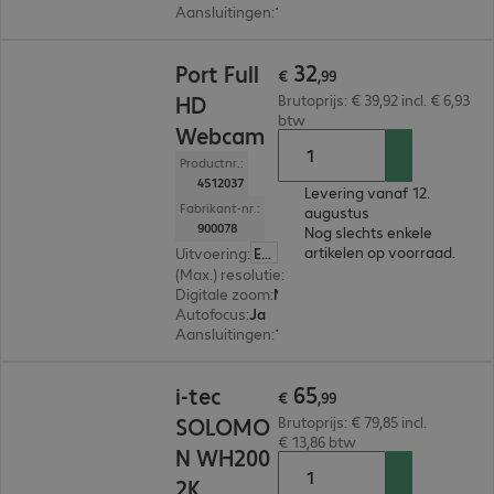
Aansluitingen
:
1 x USB-C
€ 32,99
32
Port Full
€
,
99
HD
Brutoprijs: € 39,92 incl. € 6,93
btw
Webcam
Productnr.:
4512037
Levering vanaf 12.
Fabrikant-nr.:
augustus
900078
Nog slechts enkele
artikelen op voorraad.
Uitvoering
:
Europa
(Max.) resolutie
:
1.920 x 1.080
Digitale zoom
:
Nee
Autofocus
:
Ja
Aansluitingen
:
1 x USB-A
€ 65,99
65
i-tec
€
,
99
SOLOMO
Brutoprijs: € 79,85 incl.
€ 13,86 btw
N WH200
2K