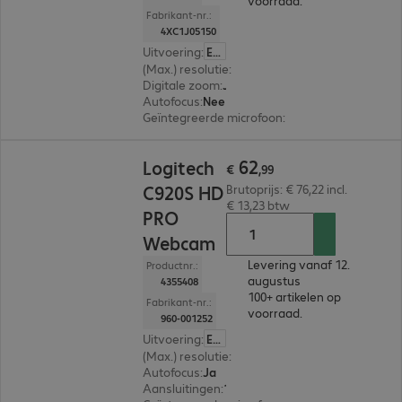
voorraad.
Fabrikant-nr.:
4XC1J05150
Uitvoering
:
Europa
(Max.) resolutie
:
1.920 x 1.080
Digitale zoom
:
Ja
Autofocus
:
Nee
Geïntegreerde microfoon
:
Ja
€ 62,99
62
Logitech
€
,
99
C920S HD
Brutoprijs: € 76,22 incl.
€ 13,23 btw
PRO
Webcam
Levering vanaf 12.
Productnr.:
augustus
4355408
100+ artikelen op
Fabrikant-nr.:
voorraad.
960-001252
Uitvoering
:
Europa
(Max.) resolutie
:
1.920 x 1.080
Autofocus
:
Ja
Aansluitingen
:
1 x USB-A