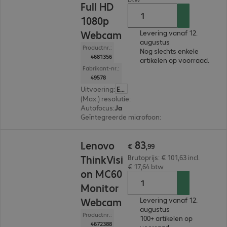
Full HD
1080p
Webcam
Levering vanaf 12.
augustus
Productnr.:
Nog slechts enkele
4681356
artikelen op voorraad.
Fabrikant-nr.:
49578
Uitvoering
:
Europa
(Max.) resolutie
:
2.560 x 1.440
Autofocus
:
Ja
Geïntegreerde microfoon
:
Ja
€ 83,99
83
Lenovo
€
,
99
ThinkVisi
Brutoprijs: € 101,63 incl.
€ 17,64 btw
on MC60
Monitor
Webcam
Levering vanaf 12.
augustus
Productnr.:
100+ artikelen op
4672388