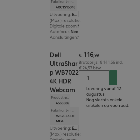
Fabrikant-nr.:
4XC1S15018
Uitvoering
:
Europa
(Max.) resolutie
:
1.920 x 1.080
Digitale zoom
:
Nee
Autofocus
:
Nee
Aansluitingen
:
1 x USB-A 2.0
€ 116,99
116
Dell
€
,
99
UltraShar
Brutoprijs: € 141,56 incl.
€ 24,57 btw
p WB7022
4K HDR
Webcam
Levering vanaf 12.
augustus
Productnr.:
Nog slechts enkele
4565586
artikelen op voorraad.
Fabrikant-nr.:
WB7022-DE
MEA
Uitvoering
:
Europa
(Max.) resolutie
:
3.840 x 2.160
Digitale zoom
:
Ja