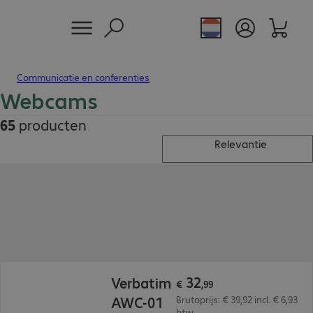
Communicatie en conferenties
Webcams
65
producten
Relevantie
€ 32,99
32
Verbatim
€
,
99
AWC-01
Brutoprijs: € 39,92 incl. € 6,93
btw