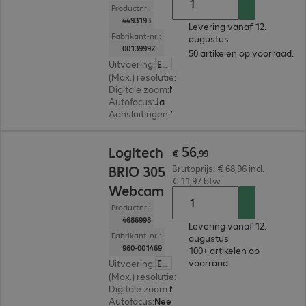
Productnr.:
4493193
Levering vanaf 12.
Fabrikant-nr.:
augustus
00139992
50 artikelen op voorraad.
Uitvoering
:
Europa
(Max.) resolutie
:
1.920 x 1.080
Digitale zoom
:
Nee
Autofocus
:
Ja
Aansluitingen
:
1 x USB-A
€ 56,99
56
Logitech
€
,
99
BRIO 305
Brutoprijs: € 68,96 incl.
€ 11,97 btw
Webcam
Productnr.:
4686998
Levering vanaf 12.
Fabrikant-nr.:
augustus
960-001469
100+ artikelen op
voorraad.
Uitvoering
:
Europa
(Max.) resolutie
:
1.920 x 1.080
Digitale zoom
:
Nee
Autofocus
:
Nee