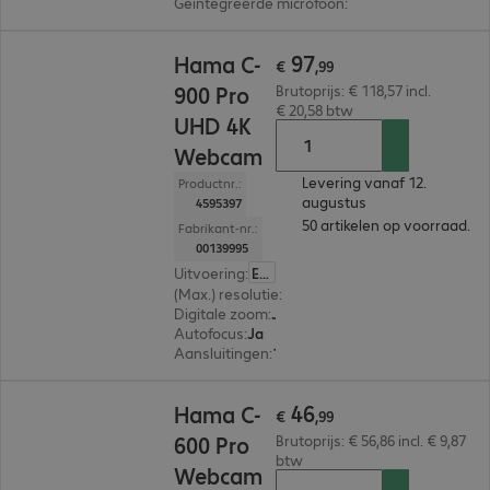
Geïntegreerde microfoon
:
Ja
€ 97,99
97
Hama C-
€
,
99
900 Pro
Brutoprijs: € 118,57 incl.
€ 20,58 btw
UHD 4K
Webcam
Levering vanaf 12.
Productnr.:
augustus
4595397
50 artikelen op voorraad.
Fabrikant-nr.:
00139995
Uitvoering
:
Europa
(Max.) resolutie
:
3.840 x 2.160
Digitale zoom
:
Ja
Autofocus
:
Ja
Aansluitingen
:
1 x USB-A
€ 46,99
46
Hama C-
€
,
99
600 Pro
Brutoprijs: € 56,86 incl. € 9,87
btw
Webcam