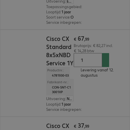
Uitvoering
:
Europa
Toepassingsgebied
:
Storage
Looptijd
:
1 jaar
Soort service
:
On-site vervangingsservice
Service inbegrepen
:
Toegang Online Support To
€ 67,99
67
Cisco CX
€
,
99
Standard
Brutoprijs: € 82,27 incl.
€ 14,28 btw
8x5xNBD
Service 1Y
Levering vanaf 12.
Productnr.:
augustus
4781930-03
Fabrikant-nr.:
CON-SNT-C1
3001XP
Uitvoering
:
Nederland
Looptijd
:
1 jaar
Service inbegrepen
:
Technische ondersteuning
€ 37,99
37
Cisco CX
€
,
99