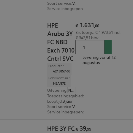
Soort service
:
Vervangingsservice
Service inbegrepen
:
Hotline Support
€ 1.631,00
1
.
631
HPE
€
,
00
Aruba 3Y
Brutoprijs: € 1.973,51 incl.
€ 342,51 btw
FC NBD
Exch 7010
Cntrl SVC
Levering vanaf 12.
augustus
Productnr.:
4215857-03
Fabrikant-nr.:
H3AN7E
Uitvoering
:
Nederland
Toepassingsgebied
:
Controller
Looptijd
:
3 jaar
Soort service
:
Vervangingsservice
Service inbegrepen
:
Hotline Support
€ 39,99
39
HPE 3Y FC
€
,
99