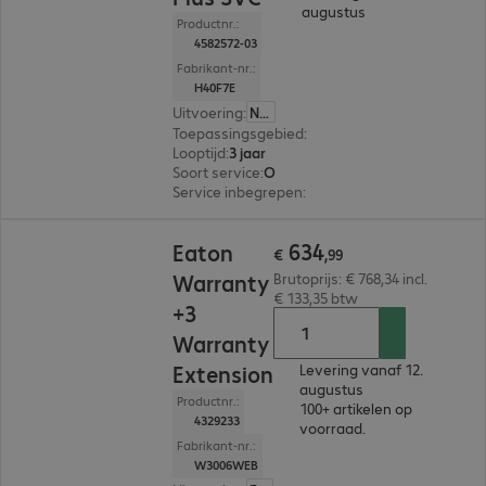
augustus
Productnr.:
4582572-03
Fabrikant-nr.:
H40F7E
Uitvoering
:
Nederland
Toepassingsgebied
:
Server
Looptijd
:
3 jaar
Soort service
:
On-site service
Service inbegrepen
:
Toegang Online Support To
€ 634,99
634
Eaton
€
,
99
Warranty
Brutoprijs: € 768,34 incl.
€ 133,35 btw
+3
Warranty
Extension
Levering vanaf 12.
augustus
Productnr.:
100+ artikelen op
4329233
voorraad.
Fabrikant-nr.:
W3006WEB