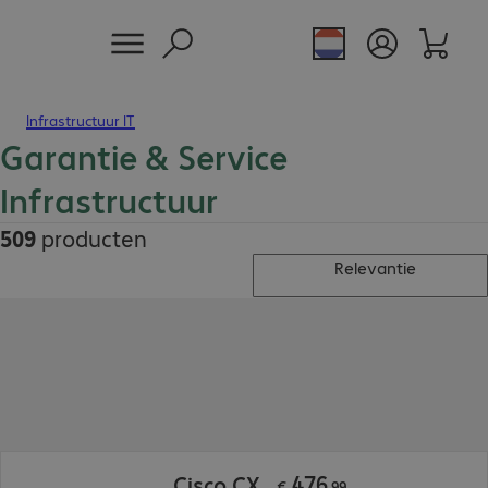
Infrastructuur IT
Garantie & Service
Infrastructuur
509
producten
Relevantie
€ 476,99
476
Cisco CX
€
,
99