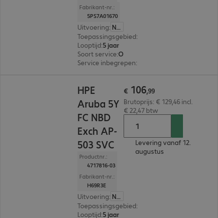
Fabrikant-nr.:
5PS7A01670
Uitvoering
:
Nederland
Toepassingsgebied
:
Server
Looptijd
:
5 jaar
Soort service
:
On-site service
Service inbegrepen
:
HDD-retentie
€ 106,99
106
HPE
€
,
99
Aruba 5Y
Brutoprijs: € 129,46 incl.
€ 22,47 btw
FC NBD
Exch AP-
503 SVC
Levering vanaf 12.
augustus
Productnr.:
4717816-03
Fabrikant-nr.:
H69R3E
Uitvoering
:
Nederland
Toepassingsgebied
:
Access Point
Looptijd
:
5 jaar