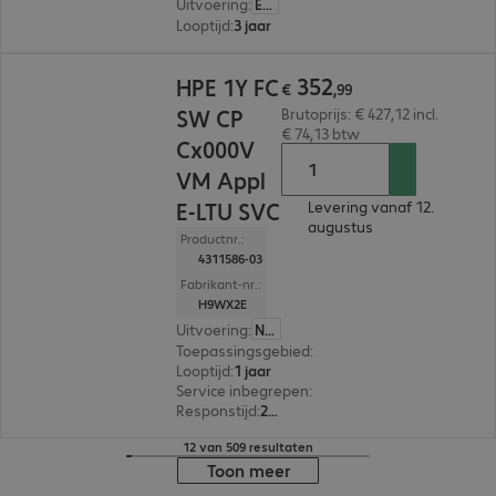
Uitvoering
:
Europa
Looptijd
:
3 jaar
€ 352,99
352
HPE 1Y FC
€
,
99
SW CP
Brutoprijs: € 427,12 incl.
€ 74,13 btw
Cx000V
VM Appl
E-LTU SVC
Levering vanaf 12.
augustus
Productnr.:
4311586-03
Fabrikant-nr.:
H9WX2E
Uitvoering
:
Nederland
Toepassingsgebied
:
Licentie
Looptijd
:
1 jaar
Service inbegrepen
:
Software support
Responstijd
:
2 uur
12 van 509 resultaten
Toon meer