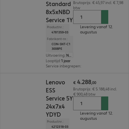
Standard
Brutoprijs: € 45,97 incl. € 7,98
btw
8x5xNBD
Service 1Y
Levering vanaf 12.
Productnr.:
augustus
4781359-03
Fabrikant-nr.:
CON-SNT-C1
3008PE
Uitvoering
:
Nederland
Looptijd
:
1 jaar
Service inbegrepen
:
Technische ondersteuning
€ 4.288,00
4
.
288
Lenovo
€
,
00
ESS
Brutoprijs: € 5.188,48 incl.
€ 900,48 btw
Service 5Y
24x7x4
YDYD
Levering vanaf 12.
augustus
Productnr.:
4212318-03