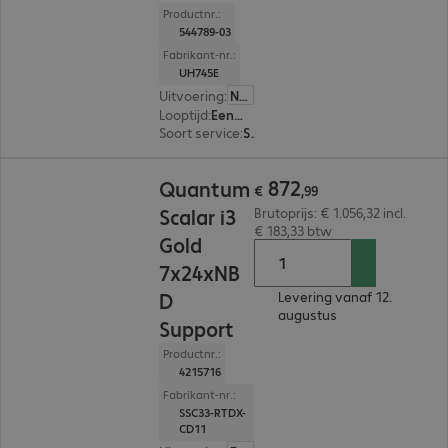
Productnr.:
544789-03
Fabrikant-nr.:
UH745E
Uitvoering
:
Nederland
Looptijd
:
Eenmalig
Soort service
:
Start-up service
€ 872,99
872
Quantum
€
,
99
Scalar i3
Brutoprijs: € 1.056,32 incl.
€ 183,33 btw
Gold
7x24xNB
D
Levering vanaf 12.
augustus
Support
Productnr.:
4215716
Fabrikant-nr.:
SSC33-RTDX-
CD11