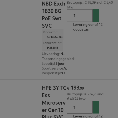
NBD Exch
Brutoprijs: € 48,39 incl. € 8,40
btw
1830 8G
PoE Swt
SVC
Levering vanaf 12.
augustus
Productnr.:
4616652-03
Fabrikant-nr.:
H33ZNE
Uitvoering
:
Nederland
Toepassingsgebied
:
Switch
Looptijd
:
3 jaar
Soort service
:
Vervangingsservice
Responstijd
:
Op de volgende werkdag
€ 193,99
193
HPE 3Y TC
€
,
99
Ess
Brutoprijs: € 234,73 incl.
€ 40,74 btw
Microserv
er Gen10
Plus SVC
Levering vanaf 12.