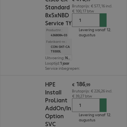
Standard
Brutoprijs: € 577,16 incl.
€ 100,17 btw
8x5xNBD
Service 1Y
Levering vanaf 12.
Productnr.:
augustus
4368084-03
Fabrikant-nr.:
CON-SNT-CA
T9300L
Uitvoering
:
Nederland
Looptijd
:
1 jaar
Service inbegrepen
:
Technische ondersteuning
€ 186,99
186
HPE
€
,
99
Install
Brutoprijs: € 226,26 incl.
€ 39,27 btw
ProLiant
AddOn/In
Option
Levering vanaf 12.
augustus
SVC