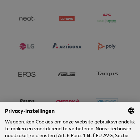
Netwerkkaart
:
Ethernet 10/100/1000
Mbit/s
Aansluitingen
:
1 x
microfoon/koptelefoon combo
Aansluitingen
:
1 x DC in
Aansluitingen
:
1 x RJ45
Aansluitingen
:
1 x USB-C 3.1
Aansluitingen
:
2 x USB-A 2.0
Aansluitingen
:
4 x DisplayPort
Aansluitingen
:
4x USB-A 3.0
Besturingssysteem
:
Windows 11 IoT
64-Bit Enterprise LTSC 2024
Beveiliging
:
TPM 2.0
Beveiliging
:
Kensington Standard Slot
Bijzondere
kenmerken
:
Geïntegreerde luidspreker
Bijzondere kenmerken
:
NVMe
Bijzondere kenmerken
:
VESA-
montage (optioneel)