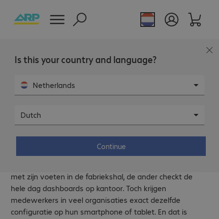
Is this your country and language?
Netherlands
Dutch
Slimmer Mobile Device Management
(MDM) dankzij persona’s.
Continue
Geen twee medewerkers zijn hetzelfde. De een staat
met zijn voeten in de fabriekshal, de ander checkt de
hele dag dashboards op kantoor. Toch krijgen
medewerkers in veel organisaties exact dezelfde
configuratie op hun smartphone of tablet. En dat is