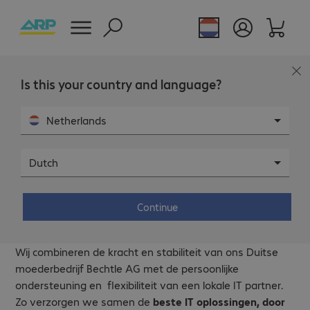
Is this your country and language?
Netherlands
Je kunt bij ARP terecht voor IT oplossingen op het
gebied van
Workplace, AV, Print & Document Solutions,
Dutch
IT Infrastructure, IT Services
en
Device as a Service
.
Van advies tot hardware. Maar liefst 150 ARP’ers
Continue
helpen jou bij het vinden van de best passende IT
Solutions. Maar daar stoppen we niet.
Wij combineren de kracht en stabiliteit van ons Duitse
moederbedrijf Bechtle AG met de persoonlijke
ondersteuning en flexibiliteit van een lokale IT partner.
Zo verzorgen we samen de
beste IT oplossingen, door