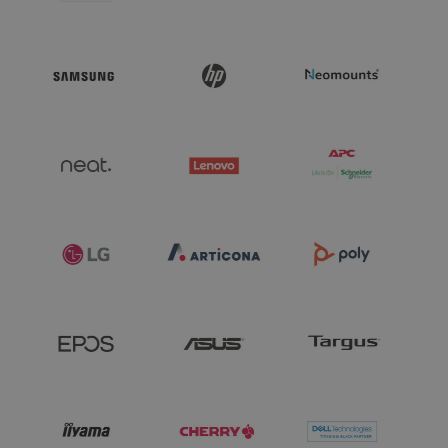
Videokaart
:
AMD Radeon Graphics
SSD
:
256 GB
Draadloze functies
:
Bluetooth
Draadloze functies
:
WLAN
Netwerkkaart
:
Ethernet 10/100/1000
Mbit/s
Aansluitingen
:
1 x
microfoon/koptelefoon combo
Aansluitingen
:
1 x DC in
Aansluitingen
:
1 x RJ45
Aansluitingen
:
1 x USB-C 3.1
Aansluitingen
:
2 x USB-A 2.0
Aansluitingen
:
4 x DisplayPort
Aansluitingen
:
4x USB-A 3.0
Besturingssysteem
:
Windows 11 IoT
64-Bit Enterprise LTSC 2024
Beveiliging
:
TPM 2.0
Beveiliging
:
Kensington Standard Slot
Bijzondere