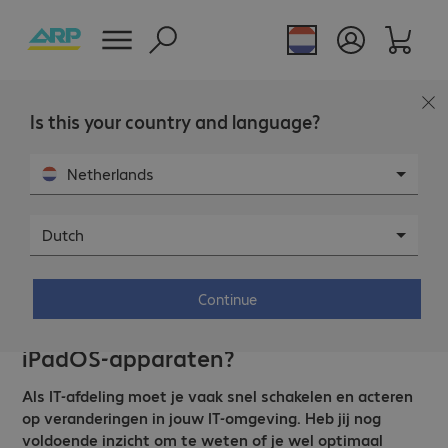
Is this your country and language?
Netherlands
Dutch
Readiness review
Continue
Is jouw organisatie klaar voor
optimaal gebruik van iOS, macOS of
iPadOS-apparaten?
Als IT-afdeling moet je vaak snel schakelen en acteren
op veranderingen in jouw IT-omgeving. Heb jij nog
voldoende inzicht om te weten of je wel optimaal