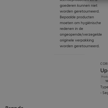
goederen kunnen niet
worden geretourneerd.
Bepaalde producten
moeten om hygiënische
redenen in de
ongeopende/verzegelde
originele verpakking
worden geretourneerd.
COR
Up
Produ
10
Type
- Se
Brands.