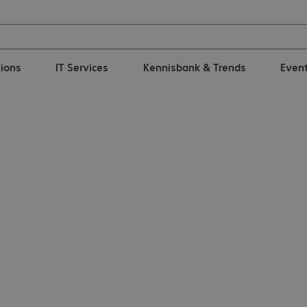
tions
IT Services
Kennisbank & Trends
Even
se