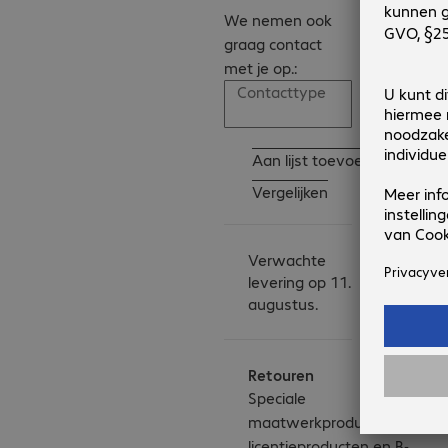
We nemen ook
graag contact
met je op.:
Contacttype
Aan lijst toevoegen
Vergelijken
Verwachte
levering op 11.
augustus.
Retouren
Speciale
maatwerkproducten,
licentieproducten en B-