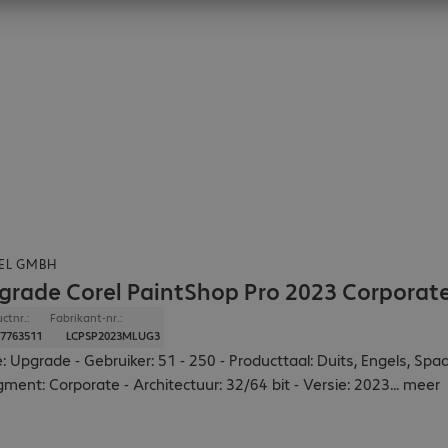
EL GMBH
grade Corel PaintShop Pro 2023 Corporate
ctnr.:
Fabrikant-nr.:
7763511
LCPSP2023MLUG3
: Upgrade - Gebruiker: 51 - 250 - Producttaal: Duits, Engels, S
gment: Corporate - Architectuur: 32/64 bit - Versie: 2023
...
meer