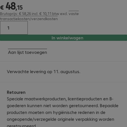
48
€ 48,15
€
,
15
Brutoprijs: € 58,26 incl. € 10,11 btw
excl.
vaste
transactiekosten/verzendkosten
In winkelwagen
Aan lijst toevoegen
Verwachte levering op 11. augustus.
Retouren
Speciale maatwerkproducten, licentieproducten en B-
goederen kunnen niet worden geretourneerd. Bepaalde
producten moeten om hygiënische redenen in de
ongeopende/verzegelde originele verpakking worden
geretourneerd.