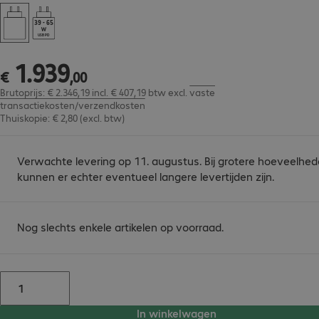
39 - 65
USB PD
1
.
939
€ 1.939,00
€
,
00
Brutoprijs: € 2.346,19 incl. € 407,19 btw
excl.
vaste
transactiekosten/verzendkosten
Thuiskopie: € 2,80 (excl. btw)
Verwachte levering op 11. augustus. Bij grotere hoeveelhe
kunnen er echter eventueel langere levertijden zijn.
Nog slechts enkele artikelen op voorraad.
In winkelwagen