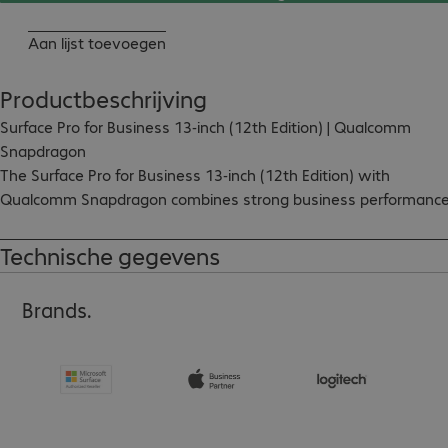
Aan lijst toevoegen
Productbeschrijving
Surface Pro for Business 13-inch (12th Edition) | Qualcomm 
Snapdragon

The Surface Pro for Business 13-inch (12th Edition) with 
Qualcomm Snapdragon combines strong business performance
with a high level of flexibility for the modern working day. As a 
versatile 2-in-1 device, it supports productive work in the office,
Technische gegevens
on the move and in hybrid working scenarios. AI-powered 
features, modern connectivity and comprehensive security 
Brands.
capabilities make it a powerful solution for organisations that 
prioritise mobility, efficiency and long-term readiness.

Key features

- 2-in-1 design for laptop and tablet use

- Qualcomm processors for strong business performance
