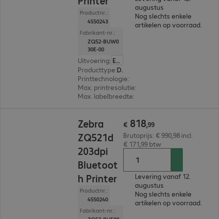
Printer
augustus
Productnr.:
Nog slechts enkele
4550243
artikelen op voorraad.
Fabrikant-nr.:
ZQ52-BUW0
30E-00
Uitvoering
:
Europa
Producttype
:
Draagbare labelprinter
Printtechnologie
:
Thermisch direct
Max. printresolutie
:
203 dpi
Max. labelbreedte
:
113 mm
€ 818,99
818
Zebra
€
,
99
ZQ521d
Brutoprijs: € 990,98 incl.
€ 171,99 btw
203dpi
Bluetoot
h Printer
Levering vanaf 12.
augustus
Productnr.:
Nog slechts enkele
4550240
artikelen op voorraad.
Fabrikant-nr.: