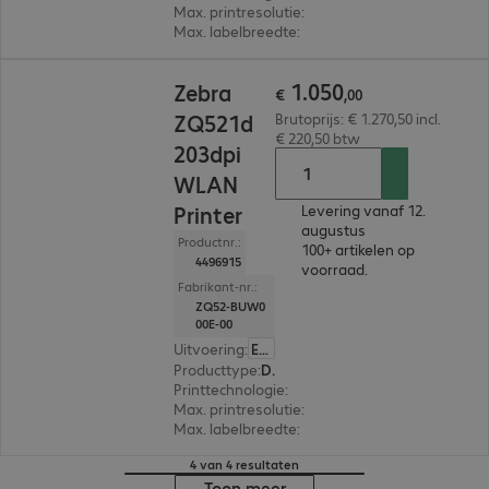
Max. printresolutie
:
203 dpi
Max. labelbreedte
:
113 mm
€ 1.050,00
1
.
050
Zebra
€
,
00
ZQ521d
Brutoprijs: € 1.270,50 incl.
€ 220,50 btw
203dpi
WLAN
Printer
Levering vanaf 12.
augustus
Productnr.:
100+ artikelen op
4496915
voorraad.
Fabrikant-nr.:
ZQ52-BUW0
00E-00
Uitvoering
:
Europa
Producttype
:
Draagbare labelprinter
Printtechnologie
:
Thermisch direct
Max. printresolutie
:
203 dpi
Max. labelbreedte
:
113 mm
4 van 4 resultaten
Toon meer