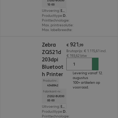
ZQ52-BUE00
1E-00
Uitvoering
:
Europa
Producttype
:
Draagbare labelprinter
Printtechnologie
:
Thermisch direct
Max. printresolutie
:
203 dpi
Max. labelbreedte
:
113 mm
€ 921,99
921
Zebra
€
,
99
ZQ521d
Brutoprijs: € 1.115,61 incl.
€ 193,62 btw
203dpi
Bluetoot
h Printer
Levering vanaf 12.
augustus
Productnr.:
100+ artikelen op
4548942
voorraad.
Fabrikant-nr.:
ZQ52-BUE00
0E-00
Uitvoering
:
Europa
Producttype
:
Draagbare labelprinter
Printtechnologie
:
Thermisch direct