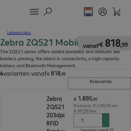
Labelprinters
Zebra ZQ521 Mobile Printer
€ 818,99
818
€
,
99
vanaf
The ZQ521 series offers added durability and features like
linerless printing, the latest in connectivity, a high-capacity
battery and Bluetooth Management.
818
4
varianten vanaf
€ 818,99
€
,
99
Relevantie
€ 1.895,00
1
.
895
Zebra
€
,
00
ZQ521
Brutoprijs: € 2.292,95 incl.
€ 397,95 btw
203dpi
RFID
Levering vanaf 12.