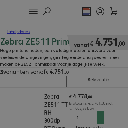
Labelprinters
Zebra ZE511 Printmodule
€ 4.751,00
4
.
751
€
,
00
vanaf
Hoge printsnelheden, een volledig metalen ontwerp voor
veeleisende omgevingen, geïntegreerde analyses en meer
maken de ZE521 onmisbaar voor je dagelijkse werk.
4
.
751
3
varianten vanaf
€ 4.751,00
€
,
00
Relevantie
€ 4.778,00
4
.
778
Zebra
€
,
00
ZE511 TT
Brutoprijs: € 5.781,38 incl.
€ 1.003,38 btw
RH
300dpi
Levering zodra