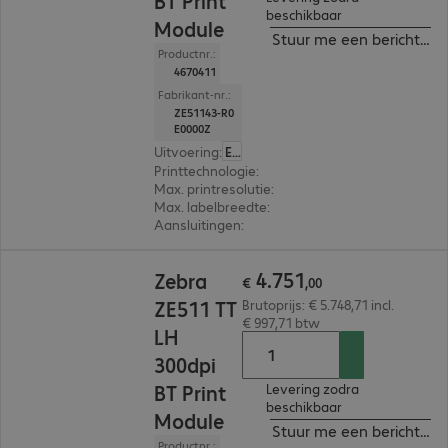
BT Print
beschikbaar
Module
Stuur me een bericht ind
Productnr.:
4670411
Fabrikant-nr.:
ZE51143-R0
E0000Z
Uitvoering
:
Europa
Printtechnologie
:
Thermisch direct, Thermisch t
Max. printresolutie
:
300 dpi
Max. labelbreedte
:
114 mm
Aansluitingen
:
Serieel, USB
€ 4.751,00
4
.
751
Zebra
€
,
00
ZE511 TT
Brutoprijs: € 5.748,71 incl.
€ 997,71 btw
LH
300dpi
BT Print
Levering zodra
beschikbaar
Module
Stuur me een bericht ind
Productnr.: