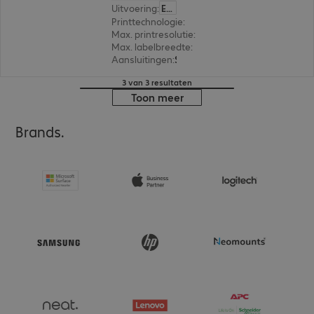
Uitvoering
:
Europa
Printtechnologie
:
Thermisch direct, Thermisch 
Max. printresolutie
:
203 dpi
Max. labelbreedte
:
114 mm
Aansluitingen
:
Serieel, USB
3 van 3 resultaten
Toon meer
Brands.