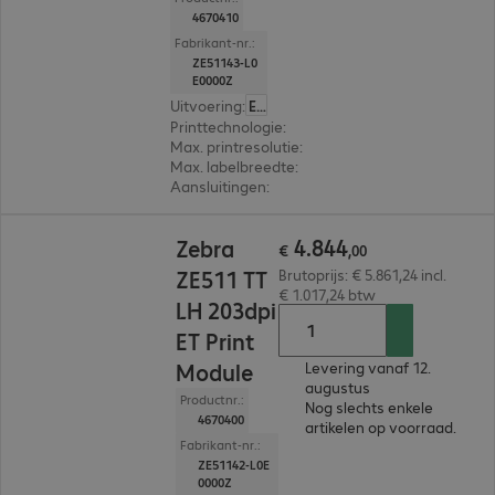
4670410
Fabrikant-nr.:
ZE51143-L0
E0000Z
Uitvoering
:
Europa
Printtechnologie
:
Thermisch direct, Thermisch t
Max. printresolutie
:
300 dpi
Max. labelbreedte
:
114 mm
Aansluitingen
:
Serieel, USB
€ 4.844,00
4
.
844
Zebra
€
,
00
ZE511 TT
Brutoprijs: € 5.861,24 incl.
€ 1.017,24 btw
LH 203dpi
ET Print
Module
Levering vanaf 12.
augustus
Productnr.:
Nog slechts enkele
4670400
artikelen op voorraad.
Fabrikant-nr.:
ZE51142-L0E
0000Z