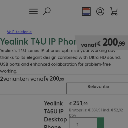
VoIP-telefonie
Yealink T4U IP Phone
€ 200,99
200
€
,
99
vanaf
Yealink's T4U series IP phones optimise your working day
thanks to its elegant design combined with Ultra HD sound,
USB ports and enhanced collaboration for problem-free
working.
200
2
varianten vanaf
€ 200,99
€
,
99
Relevantie
€ 251,99
251
Yealink
€
,
99
T46U IP
Brutoprijs: € 304,91 incl. € 52,92
btw
Desktop
Phone