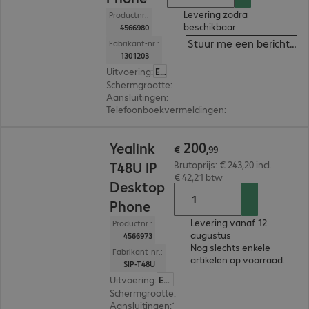
Levering zodra
Productnr.:
beschikbaar
4566980
Stuur me een bericht ind
Fabrikant-nr.:
1301203
Uitvoering
:
Europa
Schermgrootte
:
10,9 cm (4,3")
Aansluitingen
:
1 x USB-A 2.0, 2 x RJ9
Telefoonboekvermeldingen
:
1.000
€ 200,99
200
Yealink
€
,
99
T48U IP
Brutoprijs: € 243,20 incl.
€ 42,21 btw
Desktop
Phone
Levering vanaf 12.
Productnr.:
augustus
4566973
Nog slechts enkele
Fabrikant-nr.:
artikelen op voorraad.
SIP-T48U
Uitvoering
:
Europa
Schermgrootte
:
17,8 cm (7,0")
Aansluitingen
:
1 x USB-A 2.0, 2 x RJ9