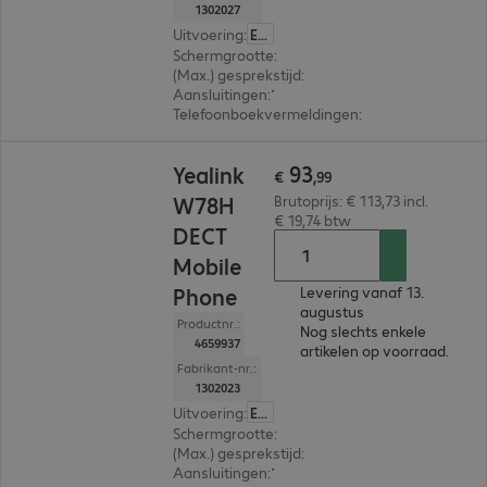
1302027
Uitvoering
:
Europa
Schermgrootte
:
4,6 cm (1,8")
(Max.) gesprekstijd
:
40 uur
Aansluitingen
:
1 x RJ45, 1 x jack bus 3,5 mm
Telefoonboekvermeldingen
:
100
€ 93,99
93
Yealink
€
,
99
W78H
Brutoprijs: € 113,73 incl.
€ 19,74 btw
DECT
Mobile
Phone
Levering vanaf 13.
augustus
Productnr.:
Nog slechts enkele
4659937
artikelen op voorraad.
Fabrikant-nr.:
1302023
Uitvoering
:
Europa
Schermgrootte
:
6,1 cm (2,4")
(Max.) gesprekstijd
:
21 uur
Aansluitingen
:
1 x jack bus 3,5 mm