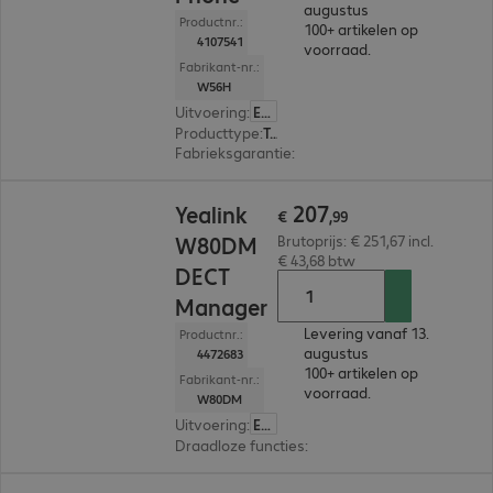
augustus
Productnr.:
100+ artikelen op
4107541
voorraad.
Fabrikant-nr.:
W56H
Uitvoering
:
Europa
Producttype
:
Telefoon
Fabrieksgarantie
:
2 jaar Carry-In (Details: zie 
€ 207,99
207
Yealink
€
,
99
W80DM
Brutoprijs: € 251,67 incl.
€ 43,68 btw
DECT
Manager
Levering vanaf 13.
Productnr.:
augustus
4472683
100+ artikelen op
Fabrikant-nr.:
voorraad.
W80DM
Uitvoering
:
Europa
Draadloze functies
:
DECT
€ 105,99