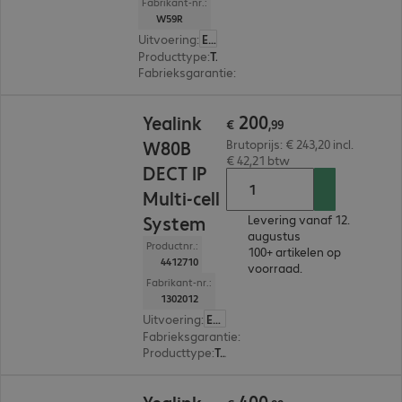
Fabrikant-nr.:
W59R
Uitvoering
:
Europa
Producttype
:
Telefoon
Fabrieksgarantie
:
2 jaar Carry-In (Details: zie w
€ 200,99
200
Yealink
€
,
99
W80B
Brutoprijs: € 243,20 incl.
€ 42,21 btw
DECT IP
Multi-cell
System
Levering vanaf 12.
augustus
Productnr.:
100+ artikelen op
4412710
voorraad.
Fabrikant-nr.:
1302012
Uitvoering
:
Europa
Fabrieksgarantie
:
2 jaar Carry-In (Details: zie 
Producttype
:
Telefoonsysteem
€ 400,99
400