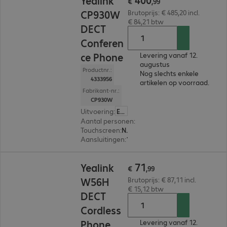
Yealink
€
,
99
CP930W
Brutoprijs: € 485,20 incl.
€ 84,21 btw
DECT
Conferen
ce Phone
Levering vanaf 12.
augustus
Productnr.:
Nog slechts enkele
4333956
artikelen op voorraad.
Fabrikant-nr.:
CP930W
Uitvoering
:
Europa
Aantal personen
:
8
Touchscreen
:
Nee
Aansluitingen
:
1 x USB Type Micro-B
€ 71,99
71
Yealink
€
,
99
W56H
Brutoprijs: € 87,11 incl.
€ 15,12 btw
DECT
Cordless
Phone
Levering vanaf 12.