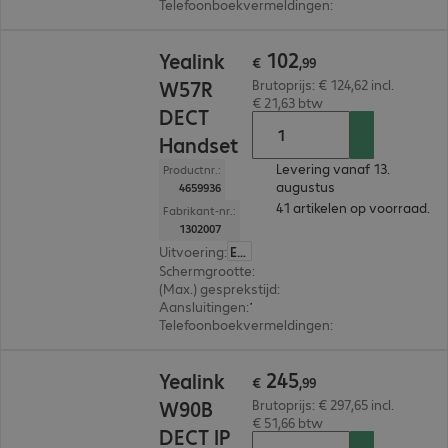
Telefoonboekvermeldingen
:
100
€ 102,99
102
Yealink
€
,
99
W57R
Brutoprijs: € 124,62 incl.
€ 21,63 btw
DECT
Handset
Levering vanaf 13.
Productnr.:
augustus
4659936
41 artikelen op voorraad.
Fabrikant-nr.:
1302007
Uitvoering
:
Europa
Schermgrootte
:
4,6 cm (1,8")
(Max.) gesprekstijd
:
40 uur
Aansluitingen
:
1 x jack bus 3,5 mm
Telefoonboekvermeldingen
:
100
€ 245,99
245
Yealink
€
,
99
W90B
Brutoprijs: € 297,65 incl.
€ 51,66 btw
DECT IP