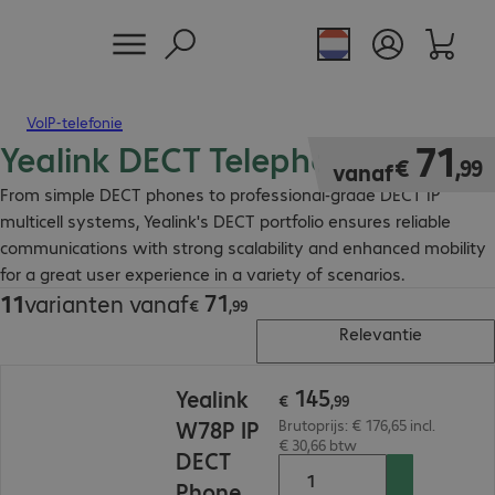
VoIP-telefonie
Yealink DECT Telephony
€ 71,99
71
€
,
99
vanaf
From simple DECT phones to professional-grade DECT IP
multicell systems, Yealink's DECT portfolio ensures reliable
communications with strong scalability and enhanced mobility
for a great user experience in a variety of scenarios.
71
11
varianten vanaf
€ 71,99
€
,
99
Relevantie
€ 145,99
145
Yealink
€
,
99
W78P IP
Brutoprijs: € 176,65 incl.
€ 30,66 btw
DECT
Phone