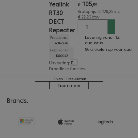
105
Yealink
€
,
99
RT30
Brutoprijs: € 128,25 incl.
€ 22,26 btw
DECT
Repeater
Levering vanaf 12.
Productnr.:
augustus
4347276
96 artikelen op voorraad.
Fabrikant-nr.:
1300042
Uitvoering
:
Europa
Draadloze functies
:
DECT
11 van 11 resultaten
Toon meer
Brands.