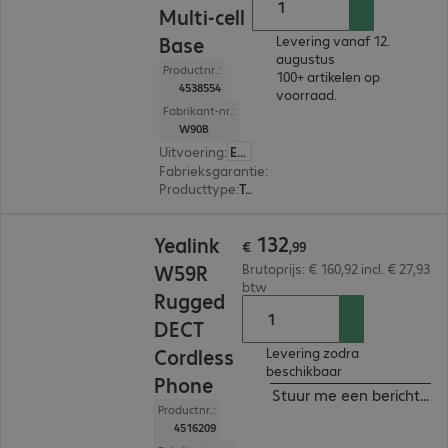
Multi-cell
Base
Levering vanaf 12.
augustus
Productnr.:
100+ artikelen op
4538554
voorraad.
Fabrikant-nr.:
W90B
Uitvoering
:
Europa
Fabrieksgarantie
:
2 jaar Carry-In (Details: zie 
Producttype
:
Telefoonsysteem
€ 132,99
132
Yealink
€
,
99
W59R
Brutoprijs: € 160,92 incl. € 27,93
btw
Rugged
DECT
Cordless
Levering zodra
beschikbaar
Phone
Stuur me een bericht ind
Productnr.:
4516209