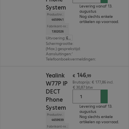
System
Levering vanaf 13.
augustus
Productnr.:
Nog slechts enkele
4659941
artikelen op voorraad.
Fabrikant-nr.:
1302026
Uitvoering
:
Europa
Schermgrootte
:
6,1 cm (2,4")
(Max.) gesprekstijd
:
21 uur
Aansluitingen
:
1 x RJ45, 1 x jack bus 3,5 mm
Telefoonboekvermeldingen
:
100
€ 146,99
146
Yealink
€
,
99
W77P IP
Brutoprijs: € 177,86 incl.
€ 30,87 btw
DECT
Phone
System
Levering vanaf 13.
augustus
Productnr.:
Nog slechts enkele
4659939
artikelen op voorraad.
Fabrikant-nr.: