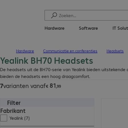
Hardware
Software
IT Solu
Hardware
Communicatie en conferenties
Headsets
Terug naar startpagina
Yealink BH70 Headsets
€ 81,99
De headsets uit de BH70-serie van Yealink bieden uitstekende 
bieden de headsets een hoog draagcomfort.
81
7
varianten vanaf
€
,
99
Filter
€ 85,99
Fabrikant
Yealink (7)