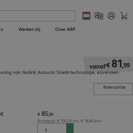
ts
Werken bij
Over ARP
€ 81,99
81
€
,
99
vanaf
uning van Yealink Acoustic Shield-technologie. Bovendien
Relevantie
85
et
€
,
99
Brutoprijs: € 104,05 incl. € 18,06 btw