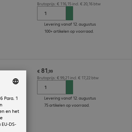
Brutoprijs: € 116,15 incl. € 20,16 btw
Levering vanaf 12. augustus
100+ artikelen op voorraad.
81
€
,
99
Brutoprijs: € 99,21 incl. € 17,22 btw
Levering vanaf 12. augustus
75 artikelen op voorraad.