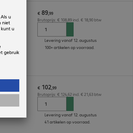
89
€
,
99
Brutoprijs: € 108,89 incl. € 18,90 btw
Levering vanaf 12. augustus
100+ artikelen op voorraad.
102
t
€
,
99
Brutoprijs: € 124,62 incl. € 21,63 btw
Levering vanaf 12. augustus
41 artikelen op voorraad.