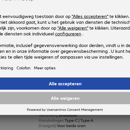
Yealink BH70 Dual UC Headset
Productnr.:
Fabrikant-nr.:
4887655
1208704
Uitvoering
:
Europa
Toepassing
:
PC, Notebook
Verbinding
:
draadloos
Aansluitingen
:
1 x USB-C, 1 x USB-A
Draagstijl
:
Voor beide oren
Yealink BH70 Dual Teams Headse
Productnr.:
Fabrikant-nr.:
4872185
1208701
Uitvoering
:
Europa
Toepassing
:
PC, Notebook
Verbinding
:
draadloos
Aansluitingen
:
Type-C | Type-A
Draagstijl
:
Voor beide oren