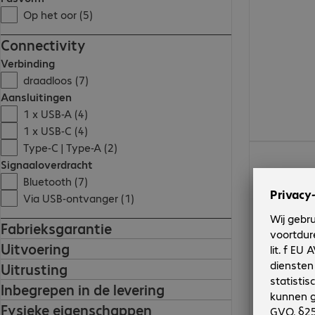
Op het oor (5)
Connectivity
Verbinding
draadloos (7)
Aansluitingen
1 x USB-A (4)
1 x USB-C (4)
Type-C | Type-A (2)
€ 81,99
Signaaloverdracht
Bluetooth (7)
Via USB-ontvanger (1)
Fabrieksgarantie
Uitvoering
Uitrusting
Inbegrepen in de levering
Fysieke eigenschappen