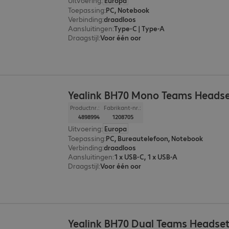
Uitvoering
:
Europa
Toepassing
:
PC, Notebook
Verbinding
:
draadloos
Aansluitingen
:
Type-C | Type-A
Draagstijl
:
Voor één oor
Yealink BH70 Mono Teams Heads
Productnr.:
Fabrikant-nr.:
4898994
1208705
Uitvoering
:
Europa
Toepassing
:
PC, Bureautelefoon, Notebook
Verbinding
:
draadloos
Aansluitingen
:
1 x USB-C, 1 x USB-A
Draagstijl
:
Voor één oor
Yealink BH70 Dual Teams Headse