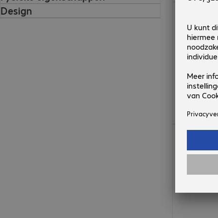
€ 89,99
Design
€ 102,99