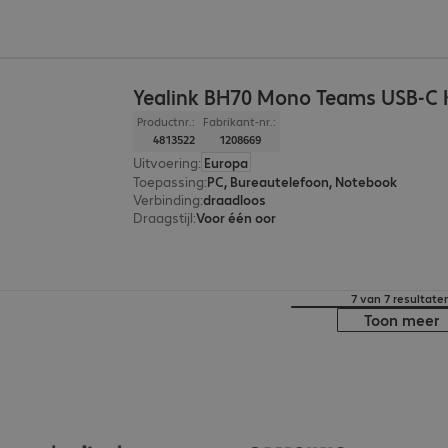
Yealink BH70 Mono Teams USB-C
Productnr.:
Fabrikant-nr.:
4813522
1208669
Uitvoering
:
Europa
Toepassing
:
PC, Bureautelefoon, Notebook
Verbinding
:
draadloos
Draagstijl
:
Voor één oor
7 van 7 resultate
Toon meer