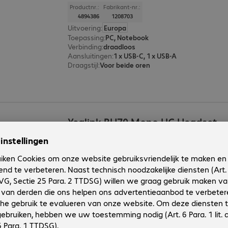
Productnr.:
Fabrikant-nr.:
4894386
1208703
Uitvoering
:
Europa
Toepassing
:
PC, Notebook
Verbinding
:
draadloos
Aansluitingen
:
1 x USB-C, 1 x USB-A
Draagstijl
:
Voor beide oren
Yealink BH70 Mono UC Headset
Productnr.:
Fabrikant-nr.:
4887666
1208706
Uitvoering
:
Europa
Toepassing
:
PC, Notebook
Verbinding
:
draadloos
Aansluitingen
:
1 x USB-C, 1 x USB-A
Draagstijl
:
Voor één oor