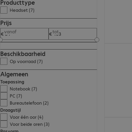
Producttype
Headset (7)
Prijs
vanaf
tot
€ 85,99
Beschikbaarheid
Op voorraad (7)
Algemeen
Toepassing
Notebook (7)
PC (7)
Bureautelefoon (2)
Draagstijl
Voor één oor (4)
€ 95,99
Voor beide oren (3)
Pasvorm