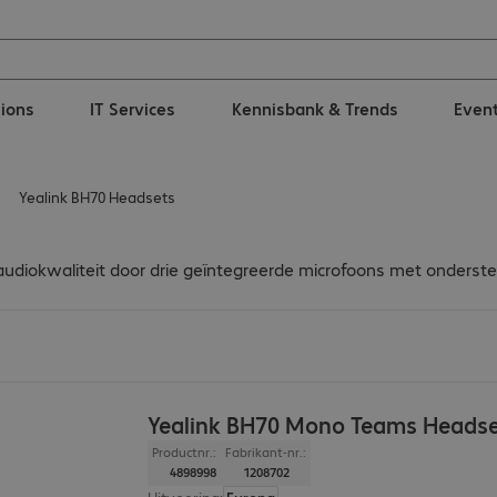
tions
IT Services
Kennisbank & Trends
Even
Yealink BH70 Headsets
audiokwaliteit door drie geïntegreerde microfoons met onderste
Yealink BH70 Mono Teams Heads
Productnr.:
Fabrikant-nr.:
4898998
1208702