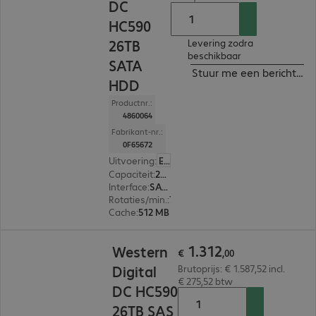
DC
HC590
26TB
Levering zodra
beschikbaar
SATA
Stuur me een bericht ind
HDD
Productnr.:
4860064
Fabrikant-nr.:
0F65672
Uitvoering
:
Europa
Capaciteit
:
26 TB
Interface
:
SATA 3.0 (6 Gbit/s) 8,9 cm (3,5")
Rotaties/min.
:
7.200 rpm
Cache
:
512 MB
€ 1.312,00
1
.
312
Western
€
,
00
Digital
Brutoprijs: € 1.587,52 incl.
€ 275,52 btw
DC HC590
26TB SAS