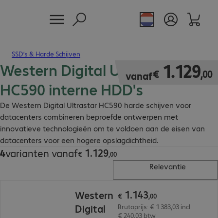
SSD’s & Harde Schijven
Western Digital Ultrastar
€ 1.129,00
1
.
129
€
,
00
vanaf
HC590 interne HDD's
De Western Digital Ultrastar HC590 harde schijven voor
datacenters combineren beproefde ontwerpen met
innovatieve technologieën om te voldoen aan de eisen van
datacenters voor een hogere opslagdichtheid.
1
.
129
4
varianten vanaf
€ 1.129,00
€
,
00
Relevantie
€ 1.143,00
1
.
143
Western
€
,
00
Digital
Brutoprijs: € 1.383,03 incl.
€ 240,03 btw