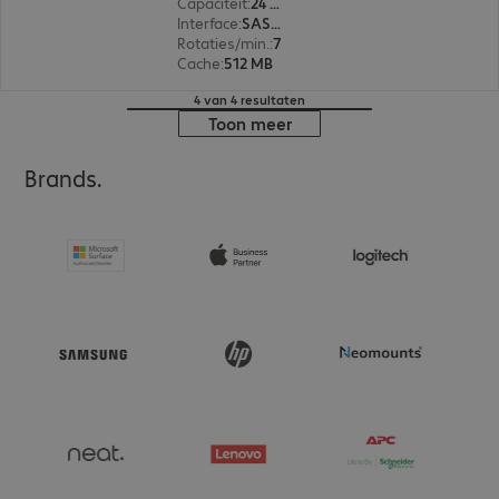
Capaciteit
:
24 TB
Interface
:
SAS (12 Gbit/s) 8,9 cm (3,5")
Rotaties/min.
:
7.200 rpm
Cache
:
512 MB
4 van 4 resultaten
Toon meer
Brands.