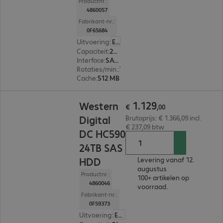
Productnr.:
4860057
Fabrikant-nr.:
0F65684
Uitvoering
:
Europa
Capaciteit
:
24 TB
Interface
:
SATA 3.0 (6 Gbit/s) 8,9 cm (3,5")
Rotaties/min.
:
7.200 rpm
Cache
:
512 MB
€ 1.129,00
1
.
129
Western
€
,
00
Digital
Brutoprijs: € 1.366,09 incl.
€ 237,09 btw
DC HC590
24TB SAS
HDD
Levering vanaf 12.
augustus
Productnr.:
100+ artikelen op
4860046
voorraad.
Fabrikant-nr.:
0F59373
Uitvoering
:
Europa