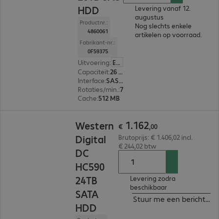
HDD
Levering vanaf 12.
augustus
Productnr.:
Nog slechts enkele
4860061
artikelen op voorraad.
Fabrikant-nr.:
0F59375
Uitvoering
:
Europa
Capaciteit
:
26 TB
Interface
:
SAS (12 Gbit/s) 8,9 cm (3,5")
Rotaties/min.
:
7.200 rpm
Cache
:
512 MB
€ 1.162,00
1
.
162
Western
€
,
00
Digital
Brutoprijs: € 1.406,02 incl.
€ 244,02 btw
DC
HC590
24TB
Levering zodra
beschikbaar
SATA
Stuur me een bericht ind
HDD