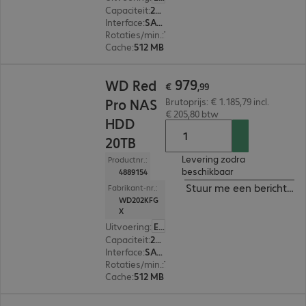
Capaciteit
:
24 TB
Interface
:
SATA 3.0 (6 Gbit/s) 8,9 cm (3,5")
Rotaties/min.
:
7.200 rpm
Cache
:
512 MB
€ 979,99
979
WD Red
€
,
99
Pro NAS
Brutoprijs: € 1.185,79 incl.
€ 205,80 btw
HDD
20TB
Levering zodra
Productnr.:
beschikbaar
4889154
Stuur me een bericht ind
Fabrikant-nr.:
WD202KFG
X
Uitvoering
:
Europa
Capaciteit
:
20 TB
Interface
:
SATA 3.0 (6 Gbit/s) 8,9 cm (3,5")
Rotaties/min.
:
7.200 rpm
Cache
:
512 MB
€ 589,99