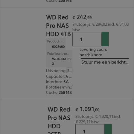
Cache
:
256 MB
€ 242,99
242
WD Red
€
,
99
Pro NAS
Brutoprijs: € 294,02 incl. € 51,03
btw
HDD 4TB
Productnr.:
6028400
Levering zodra
Fabrikant-nr.:
beschikbaar
WD4006FFB
Stuur me een bericht ind
X
Uitvoering
:
Europa
Capaciteit
:
4 TB
Interface
:
SATA 3.0 (6 Gbit/s) 8,9 cm (3,5")
Rotaties/min.
:
7.200 rpm
Cache
:
256 MB
€ 1.091,00
1
.
091
WD Red
€
,
00
Pro NAS
Brutoprijs: € 1.320,11 incl.
€ 229,11 btw
HDD