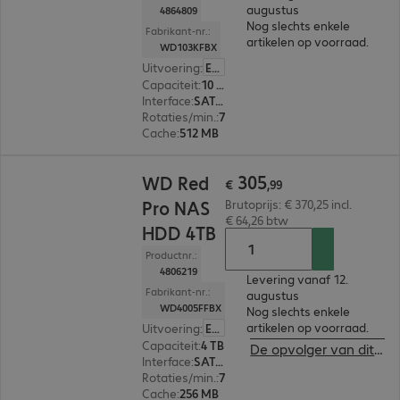
augustus
4864809
Nog slechts enkele
Fabrikant-nr.:
artikelen op voorraad.
WD103KFBX
Uitvoering
:
Europa
Capaciteit
:
10 TB
Interface
:
SATA 3.0 (6 Gbit/s) 8,9 cm (3,5")
Rotaties/min.
:
7.200 rpm
Cache
:
512 MB
€ 305,99
305
WD Red
€
,
99
Pro NAS
Brutoprijs: € 370,25 incl.
€ 64,26 btw
HDD 4TB
Productnr.:
4806219
Levering vanaf 12.
Fabrikant-nr.:
augustus
WD4005FFBX
Nog slechts enkele
artikelen op voorraad.
Uitvoering
:
Europa
Capaciteit
:
4 TB
De opvolger van dit product bekijken
Interface
:
SATA 3.0 (6 Gbit/s) 8,9 cm (3,5")
Rotaties/min.
:
7.200 rpm
Cache
:
256 MB