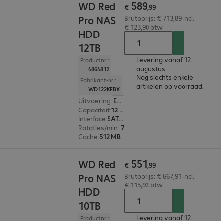
589
WD Red
€
,
99
Pro NAS
Brutoprijs: € 713,89 incl.
€ 123,90 btw
HDD
12TB
Levering vanaf 12.
Productnr.:
augustus
4864812
Nog slechts enkele
Fabrikant-nr.:
artikelen op voorraad.
WD122KFBX
Uitvoering
:
Europa
Capaciteit
:
12 TB
Interface
:
SATA 3.0 (6 Gbit/s) 8,9 cm (3,5")
Rotaties/min.
:
7.200 rpm
Cache
:
512 MB
€ 551,99
551
WD Red
€
,
99
Pro NAS
Brutoprijs: € 667,91 incl.
€ 115,92 btw
HDD
10TB
Levering vanaf 12.
Productnr.: