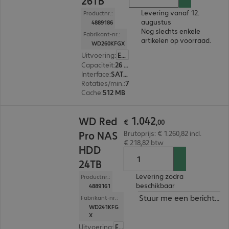
26TB
Levering vanaf 12.
Productnr.:
augustus
4889186
Nog slechts enkele
Fabrikant-nr.:
artikelen op voorraad.
WD260KFGX
Uitvoering
:
Europa
Capaciteit
:
26 TB
Interface
:
SATA 3.0 (6 Gbit/s) 8,9 cm (3,5")
Rotaties/min.
:
7.200 rpm
Cache
:
512 MB
€ 1.042,00
1
.
042
WD Red
€
,
00
Pro NAS
Brutoprijs: € 1.260,82 incl.
€ 218,82 btw
HDD
24TB
Levering zodra
Productnr.:
beschikbaar
4889161
Stuur me een bericht ind
Fabrikant-nr.:
WD241KFG
X
Uitvoering
:
Europa