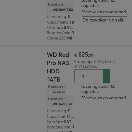
Levering vanaf 12.
Fabrikant-nr.:
augustus
WD8005FFBX
98 artikelen op voorraad.
Uitvoering
:
Europa
De opvolger van dit product bekijken
Capaciteit
:
8 TB
Interface
:
SATA 3.0 (6 Gbit/s) 8,9 cm (3,5")
Rotaties/min.
:
7.200 rpm
Cache
:
256 MB
€ 625,99
625
WD Red
€
,
99
Pro NAS
Brutoprijs: € 757,45 incl.
€ 131,46 btw
HDD
14TB
Levering vanaf 12.
Productnr.:
augustus
4723770
50 artikelen op voorraad.
Fabrikant-nr.:
WD142KFGX
Uitvoering
:
Europa
Capaciteit
:
14 TB
Interface
:
SATA 3.0 (6 Gbit/s) 8,9 cm (3,5")
Rotaties/min.
:
7.200 rpm