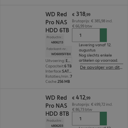
€ 318,99
318
WD Red
€
,
99
Pro NAS
Brutoprijs: € 385,98 incl.
€ 66,99 btw
HDD 6TB
Productnr.:
4806213
Levering vanaf 12.
Fabrikant-nr.:
augustus
WD6005FFBX
Nog slechts enkele
artikelen op voorraad.
Uitvoering
:
Europa
Capaciteit
:
6 TB
De opvolger van dit product bekijken
Interface
:
SATA 3.0 (6 Gbit/s) 8,9 cm (3,5")
Rotaties/min.
:
7.200 rpm
Cache
:
256 MB
€ 412,99
412
WD Red
€
,
99
Pro NAS
Brutoprijs: € 499,72 incl.
€ 86,73 btw
HDD 8TB
Productnr.:
4806203