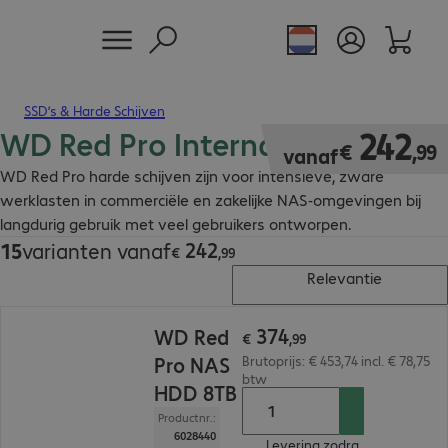
SSD’s & Harde Schijven
WD Red Pro Internal HDD
€ 242,99
242
€
,
99
vanaf
WD Red Pro harde schijven zijn voor intensieve, zware
werklasten in commerciële en zakelijke NAS-omgevingen bij
langdurig gebruik met veel gebruikers ontworpen.
242
15
varianten vanaf
€ 242,99
€
,
99
Relevantie
€ 374,99
374
WD Red
€
,
99
Pro NAS
Brutoprijs: € 453,74 incl. € 78,75
btw
HDD 8TB
Productnr.:
6028440
Levering zodra