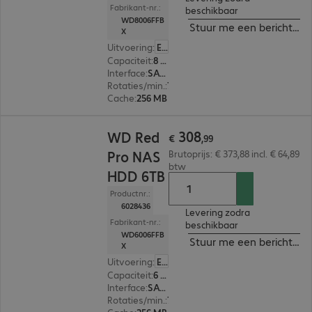
Fabrikant-nr.:
beschikbaar
WD8006FFB
Stuur me een bericht ind
X
Uitvoering
:
Europa
Capaciteit
:
8 TB
Interface
:
SATA 3.0 (6 Gbit/s) 8,9 cm (3,5")
Rotaties/min.
:
7.200 rpm
Cache
:
256 MB
€ 308,99
308
WD Red
€
,
99
Pro NAS
Brutoprijs: € 373,88 incl. € 64,89
btw
HDD 6TB
Productnr.:
6028436
Levering zodra
Fabrikant-nr.:
beschikbaar
WD6006FFB
Stuur me een bericht ind
X
Uitvoering
:
Europa
Capaciteit
:
6 TB
Interface
:
SATA 3.0 (6 Gbit/s) 8,9 cm (3,5")
Rotaties/min.
:
7.200 rpm