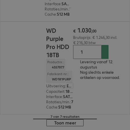
Interface
:
SATA 3.0 (6 Gbit/s) 8,9 cm (3,5")
Rotaties/min.
:
7.200 rpm
Cache
:
512 MB
€ 1.030,00
1
.
030
WD
€
,
00
Purple
Brutoprijs: € 1.246,30 incl.
€ 216,30 btw
Pro HDD
18TB
Levering vanaf 12.
Productnr.:
augustus
4557977
Nog slechts enkele
Fabrikant-nr.:
artikelen op voorraad.
WD181PURP
Uitvoering
:
Europa
Capaciteit
:
18 TB
Interface
:
SATA 3.0 (6 Gbit/s) 8,9 cm (3,5")
Rotaties/min.
:
7.200 rpm
Cache
:
512 MB
7 van 7 resultaten
Toon meer