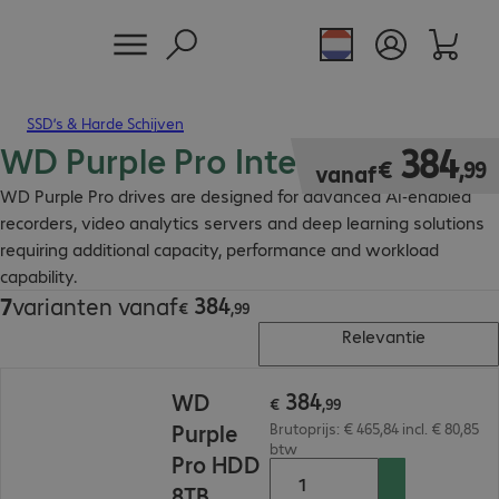
SSD’s & Harde Schijven
WD Purple Pro Internal HDD
€ 384,99
384
€
,
99
vanaf
WD Purple Pro drives are designed for advanced AI-enabled
recorders, video analytics servers and deep learning solutions
requiring additional capacity, performance and workload
capability.
384
7
varianten vanaf
€ 384,99
€
,
99
Relevantie
€ 384,99
384
WD
€
,
99
Purple
Brutoprijs: € 465,84 incl. € 80,85
btw
Pro HDD
8TB