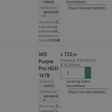
beschikbaar
4762455
Stuur me een bericht ind
Fabrikant-nr.:
WD221PUR
P
Uitvoering
:
Europa
Capaciteit
:
22 TB
Interface
:
SATA 3.0 (6 Gbit/s) 8,9 cm (3,5")
Rotaties/min.
:
7.200 rpm
Cache
:
512 MB
€ 722,99
722
WD
€
,
99
Purple
Brutoprijs: € 874,82 incl.
€ 151,83 btw
Pro HDD
14TB
Levering zodra
Productnr.:
beschikbaar
4723771
Stuur me een bericht ind
Fabrikant-nr.:
WD142PUR
P
Uitvoering
:
Europa
Capaciteit
:
14 TB