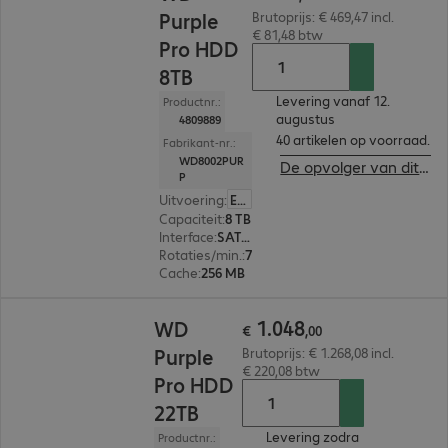
Purple
Brutoprijs: € 469,47 incl.
€ 81,48 btw
Pro HDD
8TB
Levering vanaf 12.
Productnr.:
augustus
4809889
40 artikelen op voorraad.
Fabrikant-nr.:
WD8002PUR
De opvolger van dit product bekijken
P
Uitvoering
:
Europa
Capaciteit
:
8 TB
Interface
:
SATA 3.0 (6 Gbit/s) 8,9 cm (3,5")
Rotaties/min.
:
7.200 rpm
Cache
:
256 MB
€ 1.048,00
1
.
048
WD
€
,
00
Purple
Brutoprijs: € 1.268,08 incl.
€ 220,08 btw
Pro HDD
22TB
Levering zodra
Productnr.: