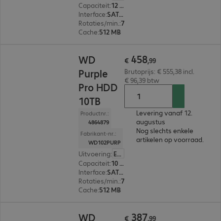
Capaciteit
:
12 TB
Interface
:
SATA 3.0 (6 Gbit/s) 8,9 cm (3,5")
Rotaties/min.
:
7.200 rpm
Cache
:
512 MB
€ 458,99
458
WD
€
,
99
Purple
Brutoprijs: € 555,38 incl.
€ 96,39 btw
Pro HDD
10TB
Levering vanaf 12.
Productnr.:
augustus
4864879
Nog slechts enkele
Fabrikant-nr.:
artikelen op voorraad.
WD102PURP
Uitvoering
:
Europa
Capaciteit
:
10 TB
Interface
:
SATA 3.0 (6 Gbit/s) 8,9 cm (3,5")
Rotaties/min.
:
7.200 rpm
Cache
:
512 MB
€ 387,99
387
WD
€
,
99