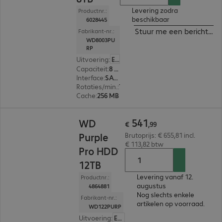
Levering zodra
Productnr.:
beschikbaar
6028445
Stuur me een bericht ind
Fabrikant-nr.:
WD8003PU
RP
Uitvoering
:
Europa
Capaciteit
:
8 TB
Interface
:
SATA 3.0 (6 Gbit/s) 8,9 cm (3,5")
Rotaties/min.
:
7.200 rpm
Cache
:
256 MB
€ 541,99
541
WD
€
,
99
Purple
Brutoprijs: € 655,81 incl.
€ 113,82 btw
Pro HDD
12TB
Levering vanaf 12.
Productnr.:
augustus
4864881
Nog slechts enkele
Fabrikant-nr.:
artikelen op voorraad.
WD122PURP
Uitvoering
:
Europa