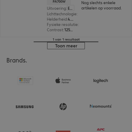
PA700W
Nog slechts enkele
artikelen op voorraad.
Uitvoering
:
Europa
Lichttechnologie
:
Lamp
Helderheid
:
4.500 ANSI-lumen
Fysieke resolutie
:
1.280 x 800 WXGA
Contrast
:
12500:1
1 van 1 resultaat
Toon meer
Brands.