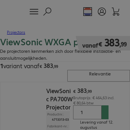
Projectors
ViewSonic WXGA projectoren
€ 383,99
383
€
,
99
vanaf
De projectoren kenmerken zich door flexibele installatie- en
aansluitmogelijkheden.
383
1
variant vanaf
€ 383,99
€
,
99
Relevantie
€ 383,99
383
ViewSoni
€
,
99
c PA700W
Brutoprijs: € 464,63 incl.
€ 80,64 btw
Projector
Productnr.:
4713313-03
Levering vanaf 12.
Fabrikant-nr.:
augustus