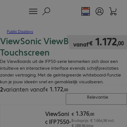
Public Displays
ViewSonic ViewBoard IFP50
€ 1.172,00
1
.
172
€
,
00
vanaf
Touchscreen
De ViewBoards uit de IFP50-serie kenmerken zich door een
intuïtieve en interactieve interface evenals schrijfprestaties
zonder vertraging. Met de geïntegreerde whiteboard-functie
kun je jouw ideeën snel en gemakkelijk visualiseren.
1
.
172
2
varianten vanaf
€ 1.172,00
€
,
00
Relevantie
€ 1.376,00
1
.
376
ViewSoni
€
,
00
c IFP7550-
Brutoprijs: € 1.664,96 incl.
€ 288,96 btw