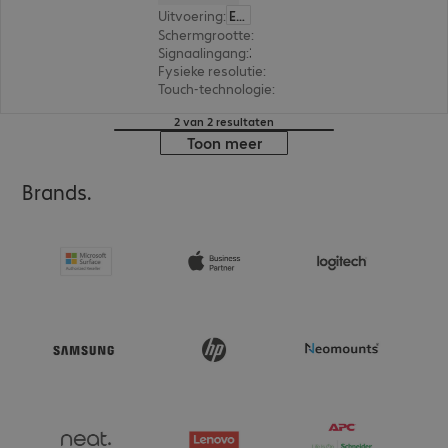
Uitvoering
:
Europa
Schermgrootte
:
138,7 cm (54,6")
Signaalingang
:
3 x HDMI (digitaal), 1 x USB-C
Fysieke resolutie
:
3.840 x 2.160 4K UHD
Touch-technologie
:
Infrarood
2 van 2 resultaten
Toon meer
Brands.