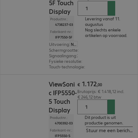
5F Touch
Display
Levering vanaf 11.
Productnr.:
augustus
4738237-03
Nog slechts enkele
Fabrikant-nr.:
artikelen op voorraad.
IFP7550-5F
Uitvoering
:
Nederland
Schermgrootte
:
189,2 cm (74,5")
Signaalingang
:
3 x HDMI (digitaal), 1 x USB-C
Fysieke resolutie
:
3.840 x 2.160 4K UHD
Touch-technologie
:
Infrarood
€ 1.172,00
1
.
172
ViewSoni
€
,
00
c IFP5550-
Brutoprijs: € 1.418,12 incl.
€ 246,12 btw
5 Touch
Display
Dit product is uit
Productnr.:
productie genomen.
4700392-03
Stuur me een bericht in
Fabrikant-nr.:
IFP5550-5