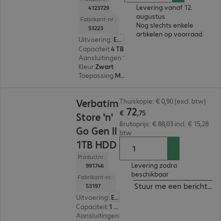
Levering vanaf 12.
4123729
augustus
Fabrikant-nr.:
Nog slechts enkele
53223
artikelen op voorraad.
Uitvoering
:
Europa
Capaciteit
:
4 TB
Aansluitingen
:
1 x USB Micro-B 3.0
Kleur
:
Zwart
Toepassing
:
Mobiel
€ 72,75
Verbatim
Thuiskopie: € 0,90 (excl. btw)
72
€
,
75
Store 'n'
Brutoprijs: € 88,03 incl. € 15,28
Go Gen II
btw
1TB HDD
Productnr.:
Levering zodra
991746
beschikbaar
Fabrikant-nr.:
Stuur me een bericht ind
53197
Uitvoering
:
Europa
Capaciteit
:
1 TB
Aansluitingen
:
1 x USB Micro-B 3.0