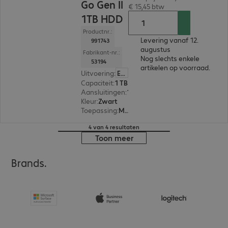
Go Gen II
€ 15,45 btw
1TB HDD
Productnr.:
Levering vanaf 12.
991743
augustus
Fabrikant-nr.:
Nog slechts enkele
53194
artikelen op voorraad.
Uitvoering
:
Europa
Capaciteit
:
1 TB
Aansluitingen
:
1 x USB Micro-B 3.0
Kleur
:
Zwart
Toepassing
:
Mobiel
4 van 4 resultaten
Toon meer
Brands.