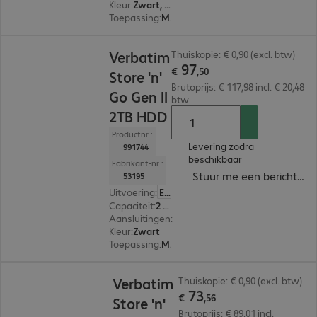
Kleur
:
Zwart, Zilver
Toepassing
:
Mobiel
€ 97,50
Verbatim
Thuiskopie: € 0,90 (excl. btw)
97
€
,
50
Store 'n'
Brutoprijs: € 117,98 incl. € 20,48
Go Gen II
btw
2TB HDD
Productnr.:
Levering zodra
991744
beschikbaar
Fabrikant-nr.:
Stuur me een bericht ind
53195
Uitvoering
:
Europa
Capaciteit
:
2 TB
Aansluitingen
:
1 x USB Micro-B 3.0
Kleur
:
Zwart
Toepassing
:
Mobiel
€ 73,56
Verbatim
Thuiskopie: € 0,90 (excl. btw)
73
€
,
56
Store 'n'
Brutoprijs: € 89,01 incl.