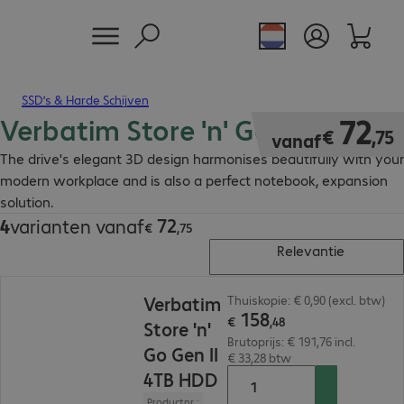
SSD’s & Harde Schijven
Verbatim Store 'n' Go Gen II
€ 72,75
72
€
,
75
vanaf
The drive's elegant 3D design harmonises beautifully with your
modern workplace and is also a perfect notebook, expansion
solution.
72
4
varianten vanaf
€ 72,75
€
,
75
Relevantie
€ 158,48
Verbatim
Thuiskopie: € 0,90 (excl. btw)
158
€
,
48
Store 'n'
Brutoprijs: € 191,76 incl.
Go Gen II
€ 33,28 btw
4TB HDD
Productnr.: