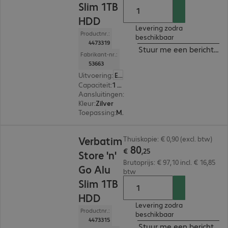
Slim 1TB
HDD
Levering zodra
Productnr.:
beschikbaar
4473319
Stuur me een bericht ind
Fabrikant-nr.:
53663
Uitvoering
:
Europa
Capaciteit
:
1 TB
Aansluitingen
:
1 x Micro-B USB 3.2
Kleur
:
Zilver
Toepassing
:
Mobiel
€ 80,25
Verbatim
Thuiskopie: € 0,90 (excl. btw)
80
€
,
25
Store 'n'
Brutoprijs: € 97,10 incl. € 16,85
Go Alu
btw
Slim 1TB
HDD
Levering zodra
Productnr.:
beschikbaar
4473315
Stuur me een bericht ind