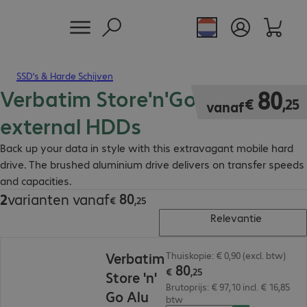
SSD’s & Harde Schijven
Verbatim Store'n'Go Alu Slim
€ 80,25
80
€
,
25
vanaf
external HDDs
Back up your data in style with this extravagant mobile hard
drive. The brushed aluminium drive delivers on transfer speeds
and capacities.
80
2
varianten vanaf
€ 80,25
€
,
25
Relevantie
€ 80,25
Verbatim
Thuiskopie: € 0,90 (excl. btw)
80
€
,
25
Store 'n'
Brutoprijs: € 97,10 incl. € 16,85
Go Alu
btw