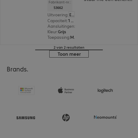
Fabrikant-nr.:
53662
Uitvoering
:
Europa
Capaciteit
:
1 TB
Aansluitingen
:
1 x Micro-B USB 3.2
Kleur
:
Grijs
Toepassing
:
Mobiel
2 van 2 resultaten
Toon meer
Brands.