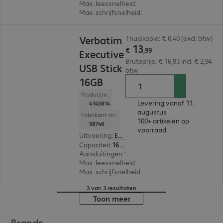
Max. leessnelheid
:
12 MB/s
Max. schrijfsnelheid
:
5 MB/s
€ 13,99
Verbatim
Thuiskopie: € 0,40 (excl. btw)
13
€
,
99
Executive
Brutoprijs: € 16,93 incl. € 2,94
USB Stick
btw
16GB
Productnr.:
Levering vanaf 11.
4145814
augustus
Fabrikant-nr.:
100+ artikelen op
98748
voorraad.
Uitvoering
:
Europa
Capaciteit
:
16 GB
Aansluitingen
:
1 x USB-A 2.0
Max. leessnelheid
:
8 MB/s
Max. schrijfsnelheid
:
2,5 MB/s
3 van 3 resultaten
Toon meer
Brands.