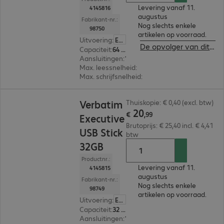
Levering vanaf 11.
4145816
augustus
Fabrikant-nr.:
Nog slechts enkele
98750
artikelen op voorraad.
Uitvoering
:
Europa
De opvolger van dit product bekijken
Capaciteit
:
64 GB
Aansluitingen
:
1 x USB-A 2.0
Max. leessnelheid
:
12 MB/s
Max. schrijfsnelheid
:
5 MB/s
€ 20,99
Verbatim
Thuiskopie: € 0,40 (excl. btw)
20
€
,
99
Executive
Brutoprijs: € 25,40 incl. € 4,41
USB Stick
btw
32GB
Productnr.:
Levering vanaf 11.
4145815
augustus
Fabrikant-nr.:
Nog slechts enkele
98749
artikelen op voorraad.
Uitvoering
:
Europa
Capaciteit
:
32 GB
Aansluitingen
:
1 x USB-A 2.0