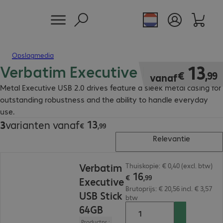
Opslagmedia
Verbatim Executive USB Stick
€ 13,99
13
€
,
99
vanaf
Metal Executive USB 2.0 drives feature a sleek metal casing for
outstanding robustness and the ability to handle everyday
use.
13
3
varianten vanaf
€ 13,99
€
,
99
Relevantie
€ 16,99
Verbatim
Thuiskopie: € 0,40 (excl. btw)
16
€
,
99
Executive
Brutoprijs: € 20,56 incl. € 3,57
USB Stick
btw
64GB
Productnr.: