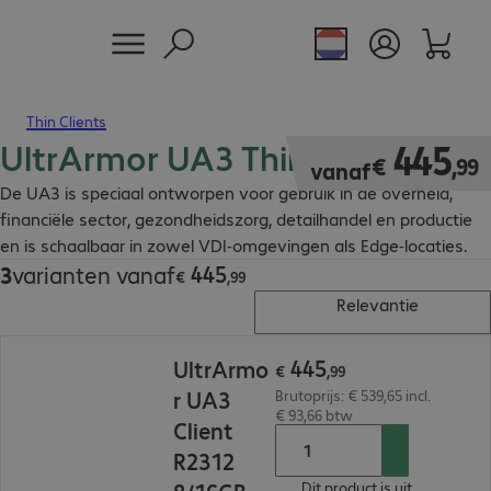
Thin Clients
UltrArmor UA3 Thin Clients
€ 445,99
445
€
,
99
vanaf
De UA3 is speciaal ontworpen voor gebruik in de overheid,
financiële sector, gezondheidszorg, detailhandel en productie
en is schaalbaar in zowel VDI-omgevingen als Edge-locaties.
445
3
varianten vanaf
€ 445,99
€
,
99
Relevantie
€ 445,99
445
UltrArmo
€
,
99
r UA3
Brutoprijs: € 539,65 incl.
€ 93,66 btw
Client
R2312
Dit product is uit