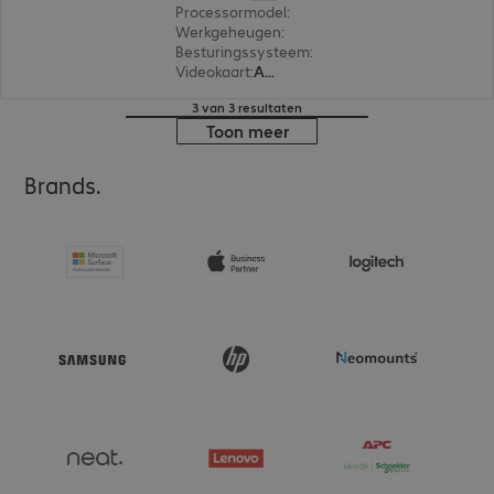
Processormodel
:
AMD Ryzen Embedded R2312, 
Werkgeheugen
:
8 GB
Besturingssysteem
:
IGEL OS 12
Videokaart
:
AMD Radeon Graphics
3 van 3 resultaten
Toon meer
Brands.