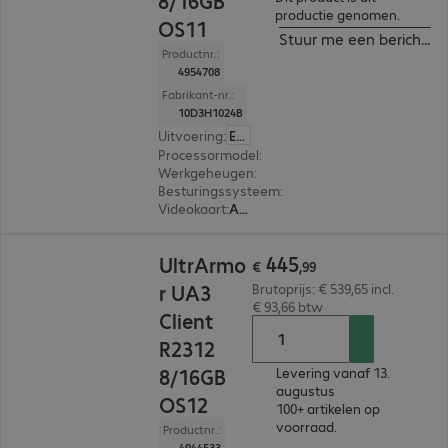
8/16GB
productie genomen.
OS11
Stuur me een bericht in
Productnr.:
4954708
Fabrikant-nr.:
10D3H1024B
Uitvoering
:
Europa
Processormodel
:
AMD Ryzen Embedded R2312, 
Werkgeheugen
:
8 GB
Besturingssysteem
:
IGEL OS 11
Videokaart
:
AMD Radeon Graphics
€ 445,99
445
UltrArmo
€
,
99
r UA3
Brutoprijs: € 539,65 incl.
€ 93,66 btw
Client
R2312
8/16GB
Levering vanaf 13.
augustus
OS12
100+ artikelen op
voorraad.
Productnr.:
4944533