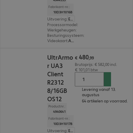
Fabrikant-nr.:
10D3H1016B
Uitvoering
:
Europa
Processormodel
:
AMD Ryzen Embedded R2312, 
Werkgeheugen
:
8 GB
Besturingssysteem
:
IGEL OS 12
Videokaart
:
AMD Radeon Graphics
€ 480,99
480
UltrArmo
€
,
99
r UA3
Brutoprijs: € 582,00 incl.
€ 101,01 btw
Client
R2312
8/16GB
Levering vanaf 13.
augustus
OS12
64 artikelen op voorraad.
Productnr.:
4940641
Fabrikant-nr.:
10D3H1017B
Uitvoering
:
Europa