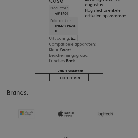
Case
augustus
Productnr.:
Nog slechts enkele
4843790
artikelen op voorraad.
Fabrikant-nr.:
61446211404
0
Uitvoering
:
Europa
Compatibele apparaten
:
Google Pixel 9 Pro XL
Kleur
:
Zwart
Beschermingsgraad
:
MIL-STD 810G
Functies
:
Back protection
1 van 1 resultaat
Toon meer
Brands.