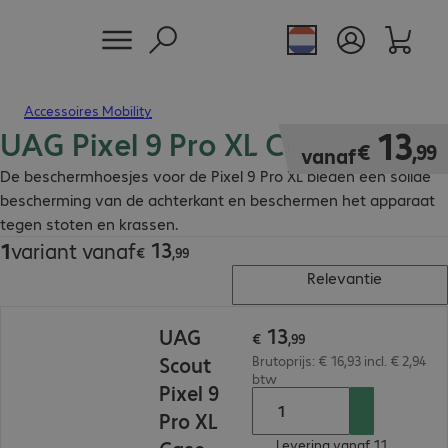
Accessoires Mobility
UAG Pixel 9 Pro XL Case
€ 13,99
13
€
,
99
vanaf
De beschermhoesjes voor de Pixel 9 Pro XL bieden een solide
bescherming van de achterkant en beschermen het apparaat
tegen stoten en krassen.
13
1
variant vanaf
€ 13,99
€
,
99
Relevantie
€ 13,99
13
UAG
€
,
99
Scout
Brutoprijs: € 16,93 incl. € 2,94
btw
Pixel 9
Pro XL
Levering vanaf 11.