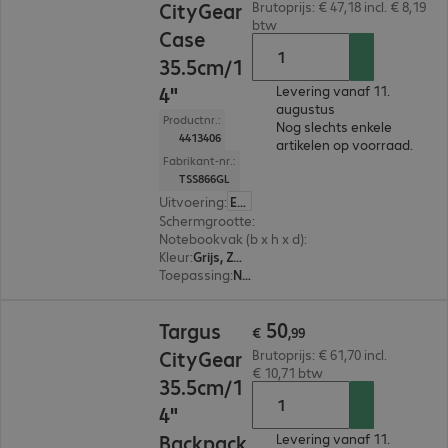
CityGear
Brutoprijs: € 47,18 incl. € 8,19
btw
Case
35.5cm/1
4"
Levering vanaf 11.
augustus
Productnr.:
Nog slechts enkele
4413406
artikelen op voorraad.
Fabrikant-nr.:
TSS866GL
Uitvoering
:
Europa
Schermgrootte
:
35,6 cm (14,0")
Notebookvak (b x h x d)
:
343 x 241 x 33 mm
Kleur
:
Grijs, Zwart
Toepassing
:
Notebook
€ 50,99
50
Targus
€
,
99
CityGear
Brutoprijs: € 61,70 incl.
€ 10,71 btw
35.5cm/1
4"
Backpack
Levering vanaf 11.