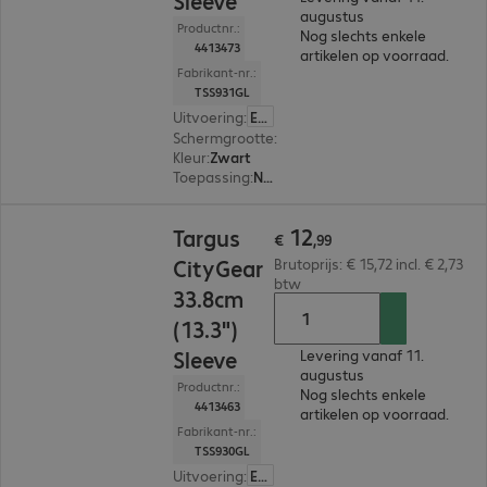
Sleeve
augustus
Productnr.:
Nog slechts enkele
4413473
artikelen op voorraad.
Fabrikant-nr.:
TSS931GL
Uitvoering
:
Europa
Schermgrootte
:
35,6 cm (14,0")
Kleur
:
Zwart
Toepassing
:
Notebook
€ 12,99
12
Targus
€
,
99
CityGear
Brutoprijs: € 15,72 incl. € 2,73
btw
33.8cm
(13.3")
Sleeve
Levering vanaf 11.
augustus
Productnr.:
Nog slechts enkele
4413463
artikelen op voorraad.
Fabrikant-nr.:
TSS930GL
Uitvoering
:
Europa