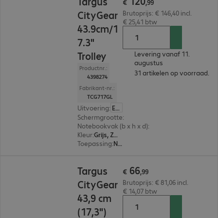
120
Targus
€
,
99
CityGear
Brutoprijs: € 146,40 incl.
€ 25,41 btw
43.9cm/1
7.3"
Trolley
Levering vanaf 11.
augustus
Productnr.:
31 artikelen op voorraad.
4398274
Fabrikant-nr.:
TCG717GL
Uitvoering
:
Europa
Schermgrootte
:
43,9 cm (17,3")
Notebookvak (b x h x d)
:
424 x 292 x 38 mm
Kleur
:
Grijs, Zwart
Toepassing
:
Notebook
€ 66,99
66
Targus
€
,
99
CityGear
Brutoprijs: € 81,06 incl.
€ 14,07 btw
43,9 cm
(17,3")