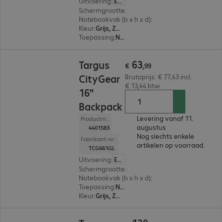
Uitvoering
:
Europa
Schermgrootte
:
43,9 cm (17,3")
Notebookvak (b x h x d)
:
424 x 292 x 38 mm
Kleur
:
Grijs, Zwart
Toepassing
:
Notebook
€ 63,99
63
Targus
€
,
99
CityGear
Brutoprijs: € 77,43 incl.
€ 13,44 btw
16"
Backpack
Levering vanaf 11.
Productnr.:
augustus
4401583
Nog slechts enkele
Fabrikant-nr.:
artikelen op voorraad.
TCG661GL
Uitvoering
:
Europa
Schermgrootte
:
40,6 cm (16,0")
Notebookvak (b x h x d)
:
241 x 343 x 33 mm
Toepassing
:
Notebook
Kleur
:
Grijs, Zwart
€ 120,99