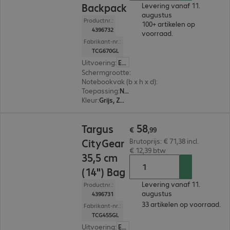
Backpack
Levering vanaf 11.
augustus
Productnr.:
100+ artikelen op
4396732
voorraad.
Fabrikant-nr.:
TCG670GL
Uitvoering
:
Europa
Schermgrootte
:
43,9 cm (17,3")
Notebookvak (b x h x d)
:
292 x 424 x 38 mm
Toepassing
:
Notebook
Kleur
:
Grijs, Zwart
€ 58,99
58
Targus
€
,
99
CityGear
Brutoprijs: € 71,38 incl.
€ 12,39 btw
35,5 cm
(14") Bag
Levering vanaf 11.
Productnr.:
augustus
4396731
33 artikelen op voorraad.
Fabrikant-nr.:
TCG455GL
Uitvoering
:
Europa