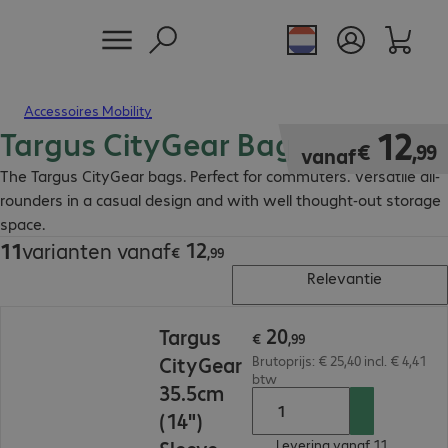
Accessoires Mobility
Targus CityGear Bag
€ 12,99
12
€
,
99
vanaf
The Targus CityGear bags. Perfect for commuters. Versatile all-
rounders in a casual design and with well thought-out storage
space.
12
11
varianten vanaf
€ 12,99
€
,
99
Relevantie
€ 20,99
20
Targus
€
,
99
CityGear
Brutoprijs: € 25,40 incl. € 4,41
btw
35.5cm
(14")
Levering vanaf 11.