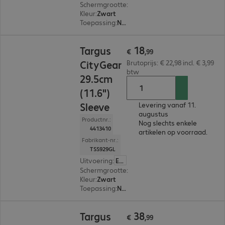
Schermgrootte
:
33,8 cm (13,3")
Kleur
:
Zwart
Toepassing
:
Notebook
€ 18,99
18
Targus
€
,
99
CityGear
Brutoprijs: € 22,98 incl. € 3,99
btw
29.5cm
(11.6")
Sleeve
Levering vanaf 11.
augustus
Productnr.:
Nog slechts enkele
4413410
artikelen op voorraad.
Fabrikant-nr.:
TSS929GL
Uitvoering
:
Europa
Schermgrootte
:
29,5 cm (11,6")
Kleur
:
Zwart
Toepassing
:
Notebook
€ 38,99
38
Targus
€
,
99