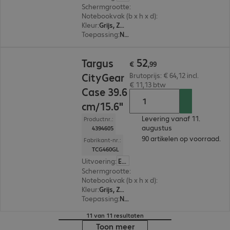
Schermgrootte
:
35,6 cm (14,0")
Notebookvak (b x h x d)
:
349 x 249 x 25 mm
Kleur
:
Grijs, Zwart
Toepassing
:
Notebook
€ 52,99
52
Targus
€
,
99
CityGear
Brutoprijs: € 64,12 incl.
€ 11,13 btw
Case 39.6
cm/15.6"
Levering vanaf 11.
Productnr.:
augustus
4394605
90 artikelen op voorraad.
Fabrikant-nr.:
TCG460GL
Uitvoering
:
Europa
Schermgrootte
:
39,6 cm (15,6")
Notebookvak (b x h x d)
:
387 x 265 x 25 mm
Kleur
:
Grijs, Zwart
Toepassing
:
Notebook
11 van 11 resultaten
Toon meer