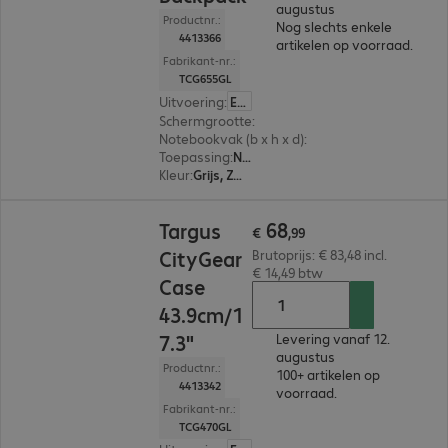
augustus
Productnr.:
Nog slechts enkele
4413366
artikelen op voorraad.
Fabrikant-nr.:
TCG655GL
Uitvoering
:
Europa
Schermgrootte
:
35,6 cm (14,0")
Notebookvak (b x h x d)
:
241 x 343 x 33 mm
Toepassing
:
Notebook
Kleur
:
Grijs, Zwart
€ 68,99
68
Targus
€
,
99
CityGear
Brutoprijs: € 83,48 incl.
€ 14,49 btw
Case
43.9cm/1
7.3"
Levering vanaf 12.
augustus
Productnr.:
100+ artikelen op
4413342
voorraad.
Fabrikant-nr.:
TCG470GL