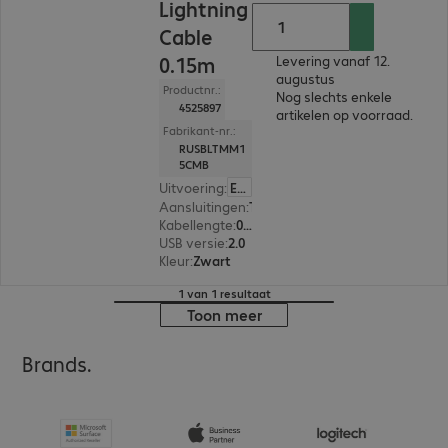
Lightning
Cable
0.15m
Levering vanaf 12.
augustus
Productnr.:
Nog slechts enkele
4525897
artikelen op voorraad.
Fabrikant-nr.:
RUSBLTMM1
5CMB
Uitvoering
:
Europa
Aansluitingen
:
Type A | Lightning
Kabellengte
:
0,15 m
USB versie
:
2.0
Kleur
:
Zwart
1 van 1 resultaat
Toon meer
Brands.