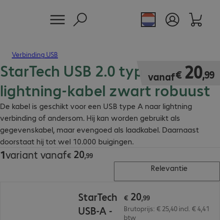
Verbinding USB
StarTech USB 2.0 type A -
€ 20,99
20
€
,
99
vanaf
lightning-kabel zwart robuust
De kabel is geschikt voor een USB type A naar lightning
verbinding of andersom. Hij kan worden gebruikt als
gegevenskabel, maar evengoed als laadkabel. Daarnaast
doorstaat hij tot wel 10.000 buigingen.
20
1
variant vanaf
€ 20,99
€
,
99
Relevantie
€ 20,99
20
StarTech
€
,
99
USB-A -
Brutoprijs: € 25,40 incl. € 4,41
btw