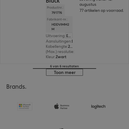
Black
augustus
Productnr.:
77 artikelen op voorraad.
791776
Fabrikant-nr.:
HDDVIMM2
M
Uitvoering
:
Europa
Aansluitingen
:
DVI-D | HDMI (A)
Kabellengte
:
2 m
(Max.) resolutie
:
1.920 x 1.200 pixels bij 60 Hz
Kleur
:
Zwart
6 van 6 resultaten
Toon meer
Brands.