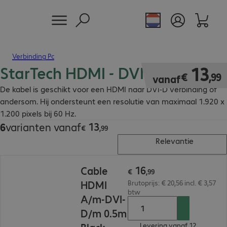
Verbinding Pc
StarTech HDMI - DVI-D kabel
€ 13,99
13
€
,
99
vanaf
De kabel is geschikt voor een HDMI naar DVI-D verbinding of
andersom. Hij ondersteunt een resolutie van maximaal 1.920 x
1.200 pixels bij 60 Hz.
13
6
varianten vanaf
€ 13,99
€
,
99
Relevantie
€ 16,99
16
Cable
€
,
99
HDMI
Brutoprijs: € 20,56 incl. € 3,57
btw
A/m-DVI-
D/m 0.5m
Levering vanaf 12.