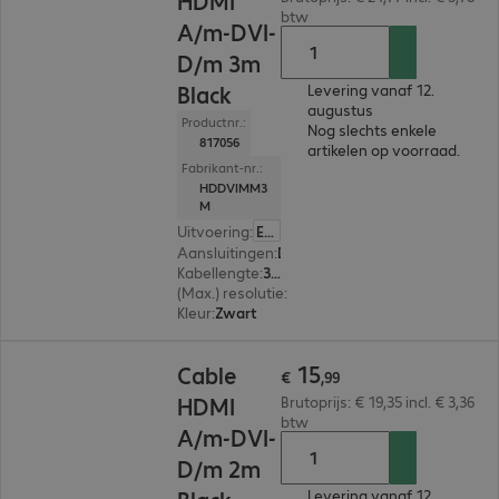
HDMI
btw
A/m-DVI-
D/m 3m
Black
Levering vanaf 12.
augustus
Productnr.:
Nog slechts enkele
817056
artikelen op voorraad.
Fabrikant-nr.:
HDDVIMM3
M
Uitvoering
:
Europa
Aansluitingen
:
DVI-D | HDMI (A)
Kabellengte
:
3 m
(Max.) resolutie
:
1.920 x 1.200 pixels bij 60 Hz
Kleur
:
Zwart
€ 15,99
15
Cable
€
,
99
HDMI
Brutoprijs: € 19,35 incl. € 3,36
btw
A/m-DVI-
D/m 2m
Levering vanaf 12.