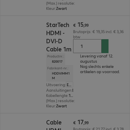
(Max.) resolutie
:
1.920 x 1.200 pixels bij 60 Hz
Kleur
:
Zwart
€ 15,99
15
StarTech
€
,
99
HDMI -
Brutoprijs: € 19,35 incl. € 3,36
btw
DVI-D
Cable 1m
Levering vanaf 12.
Productnr.:
augustus
820017
Nog slechts enkele
Fabrikant-nr.:
artikelen op voorraad.
HDDVIMM1
M
Uitvoering
:
Europa
Aansluitingen
:
DVI-D | HDMI (A)
Kabellengte
:
1 m
(Max.) resolutie
:
1.920 x 1.200 pixels bij 60 Hz
Kleur
:
Zwart
€ 17,99
17
Cable
€
,
99
Brutoprijs: € 21,77 incl. € 3,78