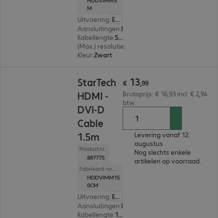
HDDVIMM5
M
Uitvoering
:
Europa
Aansluitingen
:
DVI-D | HDMI (A)
Kabellengte
:
5 m
(Max.) resolutie
:
1.920 x 1.200 pixels bij 60 Hz
Kleur
:
Zwart
€ 13,99
13
StarTech
€
,
99
HDMI -
Brutoprijs: € 16,93 incl. € 2,94
btw
DVI-D
Cable
1.5m
Levering vanaf 12.
augustus
Productnr.:
Nog slechts enkele
887775
artikelen op voorraad.
Fabrikant-nr.:
HDDVIMM15
0CM
Uitvoering
:
Europa
Aansluitingen
:
DVI-D | HDMI (A)
Kabellengte
:
1,5 m