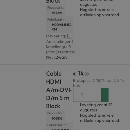
Black
augustus
Productnr.:
Nog slechts enkele
961293
artikelen op voorraad.
Fabrikant-nr.:
HDDVIMM50
CM
Uitvoering
:
Europa
Aansluitingen
:
DVI-D | HDMI (A)
Kabellengte
:
0,5 m
(Max.) resolutie
:
1.920 x 1.200 pixels bij 60 Hz
Kleur
:
Zwart
€ 14,99
14
Cable
€
,
99
HDMI
Brutoprijs: € 18,14 incl. € 3,15
btw
A/m-DVI-
D/m 5 m
Black
Levering vanaf 12.
augustus
Productnr.:
Nog slechts enkele
906832
artikelen op voorraad.
Fabrikant-nr.: