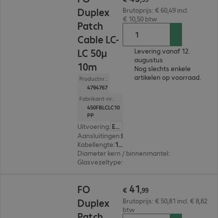
Duplex
Brutoprijs: € 60,49 incl.
€ 10,50 btw
Patch
Cable LC-
LC 50µ
Levering vanaf 12.
augustus
10m
Nog slechts enkele
artikelen op voorraad.
Productnr.:
4794767
Fabrikant-nr.:
450FBLCLC10
PP
Uitvoering
:
Europa
Aansluitingen
:
LC | LC
Kabellengte
:
10 m
Diameter kern / binnenmantel
:
50/125 µm (mul
Glasvezeltype
:
OM4
€ 41,99
41
FO
€
,
99
Duplex
Brutoprijs: € 50,81 incl. € 8,82
btw
Patch