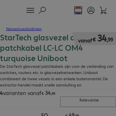
Netwerkverbindingen
StarTech glasvezel duplex
€ 34,99
34
€
,
99
vanaf
patchkabel LC-LC OM4
turquoise Uniboot
De StarTech glasvezel patchkabels zijn voor de verbinding van
switches, routers etc. in glasvezelnetwerken. Uniboot
combineert de twee vezels in een enkele buitenmantel. De
extractor-hendel maakt snelle aansluiting en
polariteitswisselingen mogelijk.
34
4
varianten vanaf
€ 34,99
€
,
99
Relevantie
€ 49,99
49
FO
€
,
99