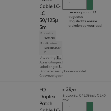
Cable LC-
LC
Levering vanaf 13.
augustus
50/125µ
Nog slechts enkele
artikelen op voorraad.
5m
Productnr.:
4794765
Fabrikant-nr.:
450FBLCLC5P
P
Uitvoering
:
Europa
Aansluitingen
:
LC | LC
Kabellengte
:
5 m
Diameter kern / binnenmantel
:
50/125 µm (mul
Glasvezeltype
:
OM4
€ 39,99
39
FO
€
,
99
Duplex
Brutoprijs: € 48,39 incl. € 8,40
btw
Patch
Cable LC-