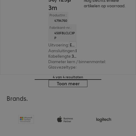
Nog slechts enkele
artikelen op voorraad.
3m
Productnr.:
4794760
Fabrikant-nr.:
450FBLCLC3P
P
Uitvoering
:
Europa
Aansluitingen
:
LC | LC
Kabellengte
:
3 m
Diameter kern / binnenmantel
:
50/125 µm (mul
Glasvezeltype
:
OM4
4 van 4 resultaten
Toon meer
Brands.