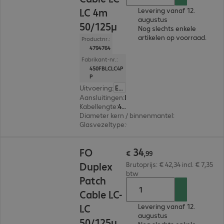
LC 4m
Levering vanaf 12.
augustus
50/125µ
Nog slechts enkele
artikelen op voorraad.
Productnr.:
4794764
Fabrikant-nr.:
450FBLCLC4P
P
Uitvoering
:
Europa
Aansluitingen
:
LC | LC
Kabellengte
:
4 m
Diameter kern / binnenmantel
:
50/125 µm (mul
Glasvezeltype
:
OM4
€ 34,99
34
FO
€
,
99
Duplex
Brutoprijs: € 42,34 incl. € 7,35
btw
Patch
Cable LC-
LC
Levering vanaf 12.
augustus
50/125µ