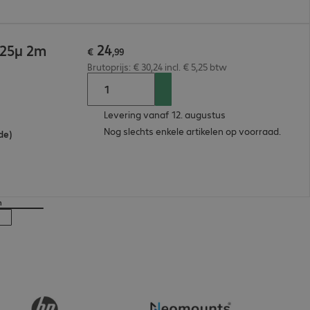
24
125µ 2m
€
,
99
Brutoprijs: € 30,24 incl. € 5,25 btw
Levering vanaf 12. augustus
Nog slechts enkele artikelen op voorraad.
de)
n