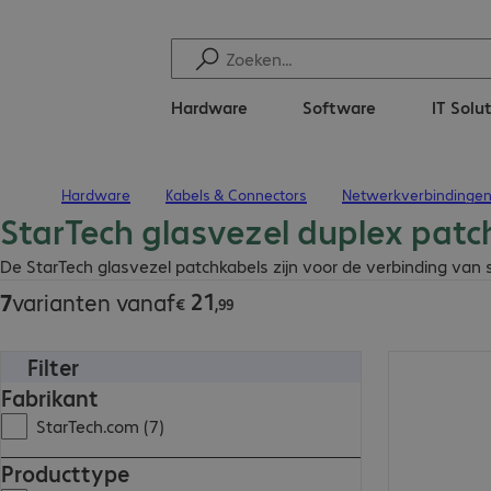
Hardware
Software
IT Solu
Hardware
Kabels & Connectors
Netwerkverbindinge
Terug naar startpagina
StarTech glasvezel duplex pat
€ 21,99
De StarTech glasvezel patchkabels zijn voor de verbinding van sw
21
7
varianten vanaf
€
,
99
Filter
€ 48,99
Fabrikant
StarTech.com (7)
Producttype