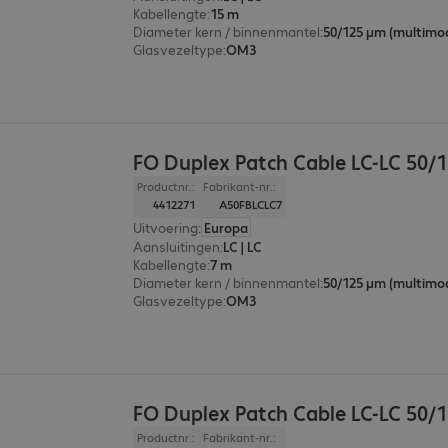
Kabellengte
:
15 m
Diameter kern / binnenmantel
:
50/125 µm (multimo
Glasvezeltype
:
OM3
FO Duplex Patch Cable LC-LC 50/
Productnr.:
Fabrikant-nr.:
4412271
A50FBLCLC7
Uitvoering
:
Europa
Aansluitingen
:
LC | LC
Kabellengte
:
7 m
Diameter kern / binnenmantel
:
50/125 µm (multimo
Glasvezeltype
:
OM3
FO Duplex Patch Cable LC-LC 50/
Productnr.:
Fabrikant-nr.: