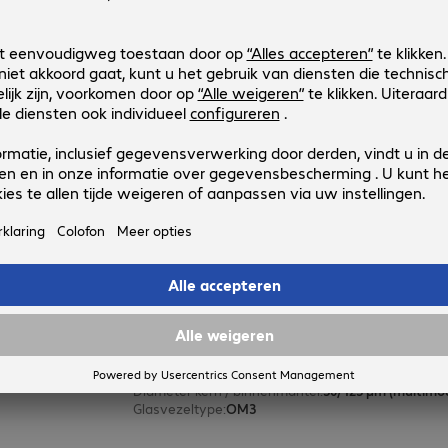
FO Duplex Patch Cable LC-LC 50µ
Productnr.:
Fabrikant-nr.:
959920
A50FBLCLC10
Uitvoering
:
Europa
Aansluitingen
:
LC | LC
Kabellengte
:
10 m
Diameter kern / binnenmantel
:
50/125 µm (multimo
Glasvezeltype
:
OM3
FO Duplex Patch Cable LC-LC 50/
Productnr.:
Fabrikant-nr.:
959918
A50FBLCLC1
Uitvoering
:
Europa
Aansluitingen
:
LC | LC
Kabellengte
:
1 m
Diameter kern / binnenmantel
:
50/125 µm (multimo
Glasvezeltype
:
OM3