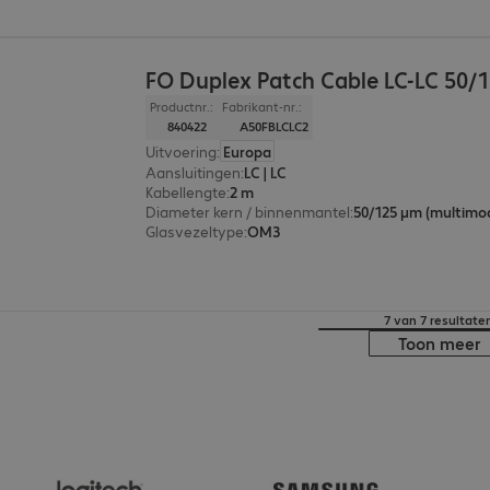
FO Duplex Patch Cable LC-LC 50/
Productnr.:
Fabrikant-nr.:
840422
A50FBLCLC2
Uitvoering
:
Europa
Aansluitingen
:
LC | LC
Kabellengte
:
2 m
Diameter kern / binnenmantel
:
50/125 µm (multimo
Glasvezeltype
:
OM3
7 van 7 resultate
Toon meer