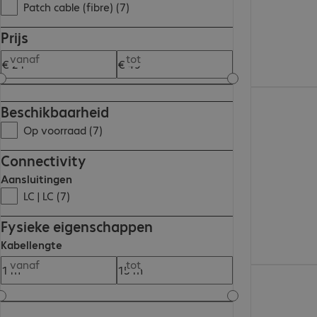
Patch cable (fibre) (7)
Prijs
vanaf
tot
€ 32,99
Beschikbaarheid
Op voorraad (7)
Connectivity
Aansluitingen
LC | LC (7)
Fysieke eigenschappen
Kabellengte
vanaf
tot
€ 28,99