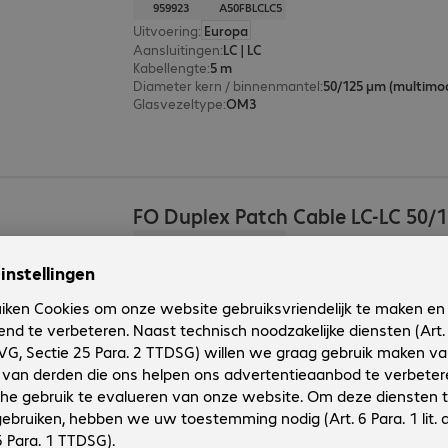
959923
A50FBLCLC5
Uitvoering
:
Europa
Aansluitingen
:
LC | LC
Kabellengte
:
5 m
Diameter kern / binnenmantel
:
50/125 µm (multimo
Glasvezeltype
:
OM3
FO Duplex Patch Cable LC-LC 50/
Productnr.:
Fabrikant-nr.:
959922
A50FBLCLC3
Uitvoering
:
Europa
Aansluitingen
:
LC | LC
Kabellengte
:
3 m
Diameter kern / binnenmantel
:
50/125 µm (multimo
Glasvezeltype
:
OM3