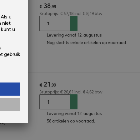
38
 10m
€
,
99
Brutoprijs: € 47,18 incl. € 8,19 btw
Levering vanaf 12. augustus
Nog slechts enkele artikelen op voorraad.
de)
21
125µ 1m
€
,
99
Brutoprijs: € 26,61 incl. € 4,62 btw
Levering vanaf 12. augustus
58 artikelen op voorraad.
de)