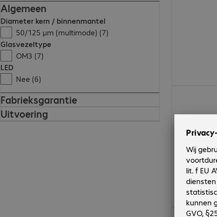
Algemeen
Diameter kern / binnenmantel
50/125 µm (multimode) (7)
Glasvezeltype
OM3 (7)
LED
Nee (6)
€ 25,99
Fabrieksgarantie
Uitvoering
€ 38,99