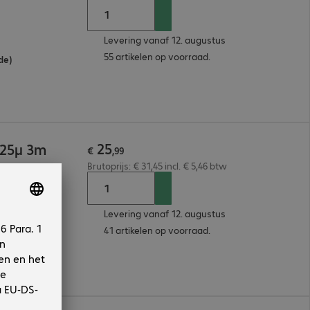
Levering vanaf 12. augustus
55 artikelen op voorraad.
de)
25
125µ 3m
€
,
99
Brutoprijs: € 31,45 incl. € 5,46 btw
Levering vanaf 12. augustus
41 artikelen op voorraad.
de)