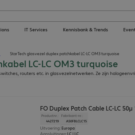
tions
IT Services
Kennisbank & Trends
Even
n
StarTech glasvezel duplex patchkabel LC-LC OM3 turquoise
chkabel LC-LC OM3 turquoise
itches, routers etc. in glasvezelnetwerken. Ze zijn halogeenvrij
FO Duplex Patch Cable LC-LC 50µ
Productnr.:
Fabrikant-nr.:
4427219
A50FBLCLC15
Uitvoering
:
Europa
Aansluitingen
:
LC | LC