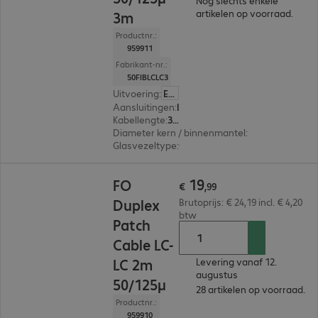
Nog slechts enkele
artikelen op voorraad.
3m
Productnr.:
959911
Fabrikant-nr.:
50FIBLCLC3
Uitvoering
:
Europa
Aansluitingen
:
LC | LC
Kabellengte
:
3 m
Diameter kern / binnenmantel
:
50/125 µm (mul
Glasvezeltype
:
OM2
€ 19,99
19
FO
€
,
99
Duplex
Brutoprijs: € 24,19 incl. € 4,20
btw
Patch
Cable LC-
LC 2m
Levering vanaf 12.
augustus
50/125µ
28 artikelen op voorraad.
Productnr.:
959910