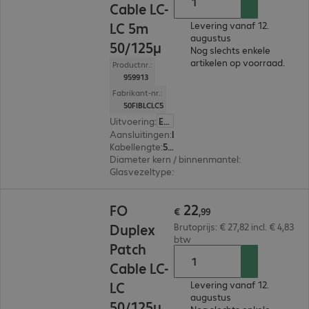
Cable LC-
LC 5m
Levering vanaf 12.
augustus
50/125µ
Nog slechts enkele
artikelen op voorraad.
Productnr.:
959913
Fabrikant-nr.:
50FIBLCLC5
Uitvoering
:
Europa
Aansluitingen
:
LC | LC
Kabellengte
:
5 m
Diameter kern / binnenmantel
:
50/125 µm (mul
Glasvezeltype
:
OM2
€ 22,99
22
FO
€
,
99
Duplex
Brutoprijs: € 27,82 incl. € 4,83
btw
Patch
Cable LC-
LC
Levering vanaf 12.
augustus
50/125µ