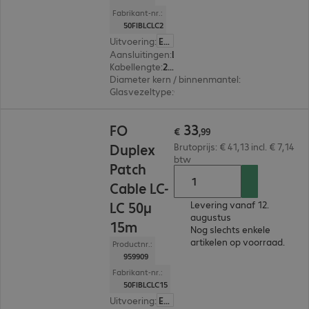
Fabrikant-nr.:
50FIBLCLC2
Uitvoering
:
Europa
Aansluitingen
:
LC | LC
Kabellengte
:
2 m
Diameter kern / binnenmantel
:
50/125 µm (mul
Glasvezeltype
:
OM2
€ 33,99
33
FO
€
,
99
Duplex
Brutoprijs: € 41,13 incl. € 7,14
btw
Patch
Cable LC-
LC 50µ
Levering vanaf 12.
augustus
15m
Nog slechts enkele
artikelen op voorraad.
Productnr.:
959909
Fabrikant-nr.:
50FIBLCLC15
Uitvoering
:
Europa