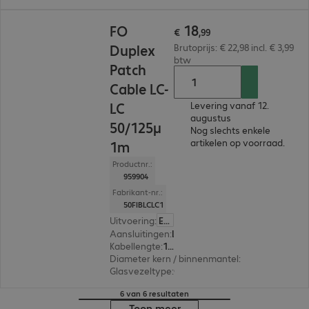
€ 18,99
18
FO
€
,
99
Duplex
Brutoprijs: € 22,98 incl. € 3,99
btw
Patch
Cable LC-
LC
Levering vanaf 12.
augustus
50/125µ
Nog slechts enkele
artikelen op voorraad.
1m
Productnr.:
959904
Fabrikant-nr.:
50FIBLCLC1
Uitvoering
:
Europa
Aansluitingen
:
LC | LC
Kabellengte
:
1 m
Diameter kern / binnenmantel
:
50/125 µm (mul
Glasvezeltype
:
OM2
6 van 6 resultaten
Toon meer