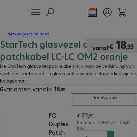
Netwerkverbindingen
StarTech glasvezel duplex
€ 18,99
18
€
,
99
vanaf
patchkabel LC-LC OM2 oranje
De StarTech glasvezel patchkabels zijn voor de verbinding van
switches, routers etc. in glasvezelnetwerken. Bovendien zijn ze
halogeenvrij.
18
6
varianten vanaf
€ 18,99
€
,
99
Relevantie
€ 21,99
21
FO
€
,
99
Duplex
Brutoprijs: € 26,61 incl. € 4,62
btw
Patch