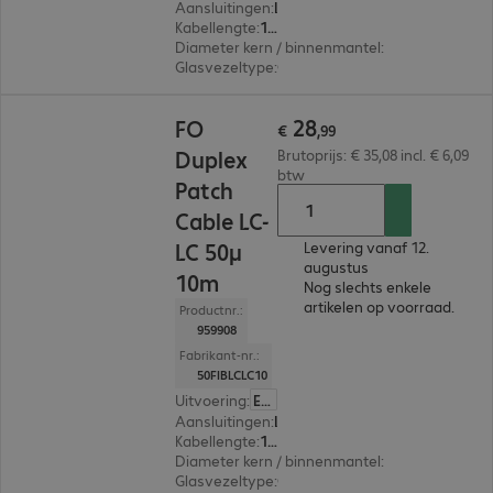
Aansluitingen
:
LC | LC
Kabellengte
:
15 m
Diameter kern / binnenmantel
:
50/125 µm (mul
Glasvezeltype
:
OM2
€ 28,99
28
FO
€
,
99
Duplex
Brutoprijs: € 35,08 incl. € 6,09
btw
Patch
Cable LC-
LC 50µ
Levering vanaf 12.
augustus
10m
Nog slechts enkele
artikelen op voorraad.
Productnr.:
959908
Fabrikant-nr.:
50FIBLCLC10
Uitvoering
:
Europa
Aansluitingen
:
LC | LC
Kabellengte
:
10 m
Diameter kern / binnenmantel
:
50/125 µm (mul
Glasvezeltype
:
OM2