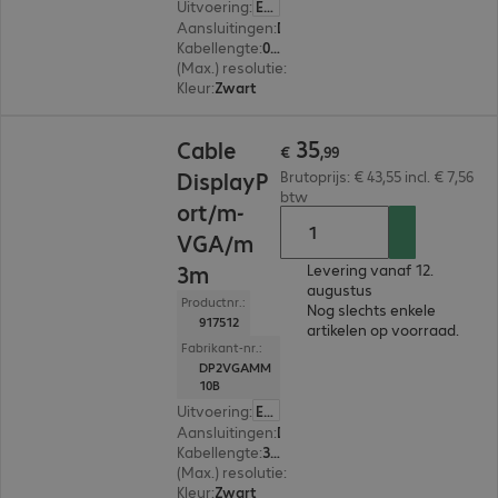
Uitvoering
:
Europa
Aansluitingen
:
DisplayPort | VGA
Kabellengte
:
0,9 m
(Max.) resolutie
:
1.920 x 1.200 pixels bij 60 Hz
Kleur
:
Zwart
€ 35,99
35
Cable
€
,
99
DisplayP
Brutoprijs: € 43,55 incl. € 7,56
btw
ort/m-
VGA/m
3m
Levering vanaf 12.
augustus
Productnr.:
Nog slechts enkele
917512
artikelen op voorraad.
Fabrikant-nr.:
DP2VGAMM
10B
Uitvoering
:
Europa
Aansluitingen
:
DisplayPort | VGA
Kabellengte
:
3 m
(Max.) resolutie
:
1.920 x 1.200 pixels bij 60 Hz
Kleur
:
Zwart