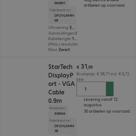
960891
artikelen op voorraad.
Fabrikant-nr.:
DP2VGAMM
6B
Uitvoering
:
Europa
Aansluitingen
:
DisplayPort | VGA
Kabellengte
:
1,8 m
(Max.) resolutie
:
1.920 x 1.200 pixels bij 60 Hz
Kleur
:
Zwart
€ 31,99
31
StarTech
€
,
99
DisplayP
Brutoprijs: € 38,71 incl. € 6,72
btw
ort - VGA
Cable
0.9m
Levering vanaf 12.
augustus
Productnr.:
30 artikelen op voorraad.
938046
Fabrikant-nr.:
DP2VGAMM
3B