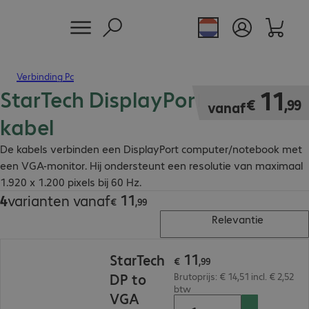
Verbinding Pc
StarTech DisplayPort - VGA
€ 11,99
11
€
,
99
vanaf
kabel
De kabels verbinden een DisplayPort computer/notebook met
een VGA-monitor. Hij ondersteunt een resolutie van maximaal
1.920 x 1.200 pixels bij 60 Hz.
11
4
varianten vanaf
€ 11,99
€
,
99
Relevantie
€ 11,99
11
StarTech
€
,
99
DP to
Brutoprijs: € 14,51 incl. € 2,52
btw
VGA