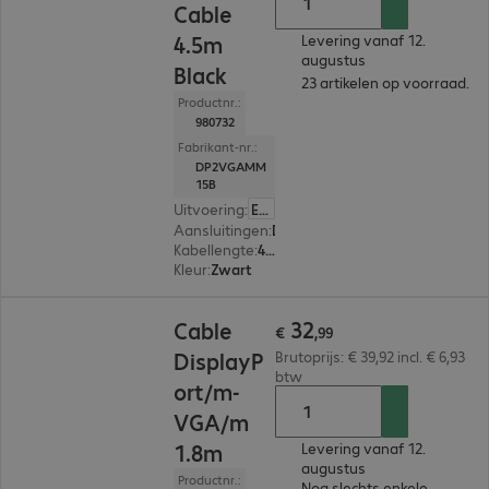
Cable
4.5m
Levering vanaf 12.
augustus
Black
23 artikelen op voorraad.
Productnr.:
980732
Fabrikant-nr.:
DP2VGAMM
15B
Uitvoering
:
Europa
Aansluitingen
:
DisplayPort | VGA
Kabellengte
:
4,5 m
Kleur
:
Zwart
€ 32,99
32
Cable
€
,
99
DisplayP
Brutoprijs: € 39,92 incl. € 6,93
btw
ort/m-
VGA/m
1.8m
Levering vanaf 12.
augustus
Productnr.:
Nog slechts enkele