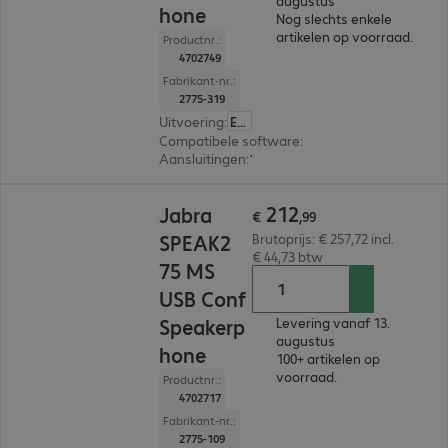
augustus
hone
Nog slechts enkele
artikelen op voorraad.
Productnr.:
4702749
Fabrikant-nr.:
2775-319
Uitvoering
:
Europa
Compatibele software
:
Microsoft Teams
Aansluitingen
:
1 x USB-C, 1 x USB-A
€ 212,99
212
Jabra
€
,
99
SPEAK2
Brutoprijs: € 257,72 incl.
€ 44,73 btw
75 MS
USB Conf
Speakerp
Levering vanaf 13.
augustus
hone
100+ artikelen op
voorraad.
Productnr.:
4702717
Fabrikant-nr.:
2775-109