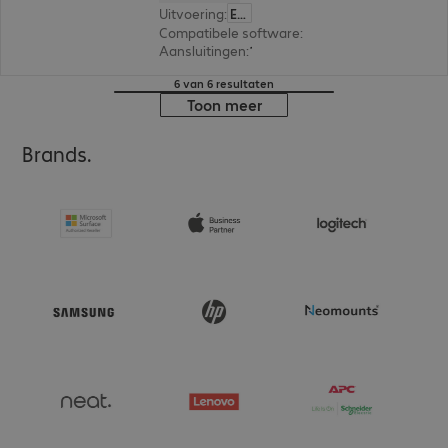
Uitvoering
:
Europa
Compatibele software
:
Microsoft Teams
Aansluitingen
:
1 x USB-C, 1 x USB-A
6 van 6 resultaten
Toon meer
Brands.