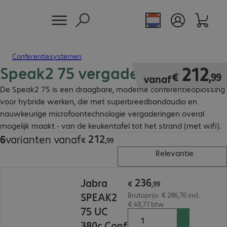
Conferentiesystemen
Speak2 75 vergaderoplossing
€ 212,99
212
€
,
99
vanaf
De Speak2 75 is een draagbare, moderne conferentieoplossing
voor hybride werken, die met superbreedbandaudio en
nauwkeurige microfoontechnologie vergaderingen overal
mogelijk maakt - van de keukentafel tot het strand (met wifi).
212
6
varianten vanaf
€ 212,99
€
,
99
Relevantie
€ 236,99
236
Jabra
€
,
99
SPEAK2
Brutoprijs: € 286,76 incl.
€ 49,77 btw
75 UC
380c Conf