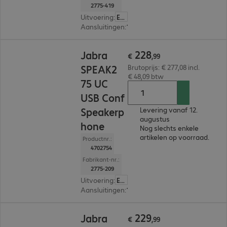
2775-419
Uitvoering
:
Europa
Aansluitingen
:
1 x USB-C, 1 x USB-A
€ 228,99
228
Jabra
€
,
99
SPEAK2
Brutoprijs: € 277,08 incl.
€ 48,09 btw
75 UC
USB Conf
Speakerp
Levering vanaf 12.
augustus
hone
Nog slechts enkele
artikelen op voorraad.
Productnr.:
4702754
Fabrikant-nr.:
2775-209
Uitvoering
:
Europa
Aansluitingen
:
1 x USB-C, 1 x USB-A
€ 229,99
229
Jabra
€
,
99