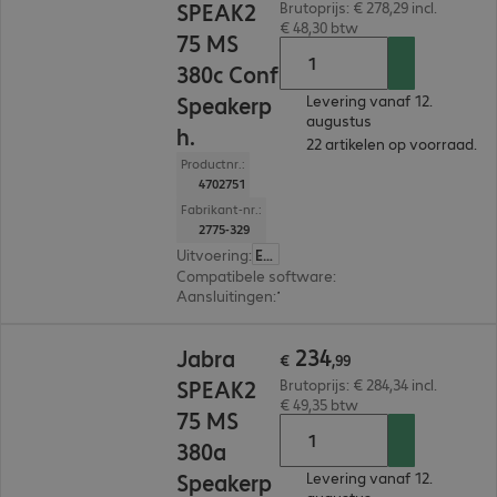
SPEAK2
Brutoprijs: € 278,29 incl.
€ 48,30 btw
75 MS
380c Conf
Speakerp
Levering vanaf 12.
augustus
h.
22 artikelen op voorraad.
Productnr.:
4702751
Fabrikant-nr.:
2775-329
Uitvoering
:
Europa
Compatibele software
:
Microsoft Teams
Aansluitingen
:
1 x USB-C, 1 x USB-A
€ 234,99
234
Jabra
€
,
99
SPEAK2
Brutoprijs: € 284,34 incl.
€ 49,35 btw
75 MS
380a
Speakerp
Levering vanaf 12.