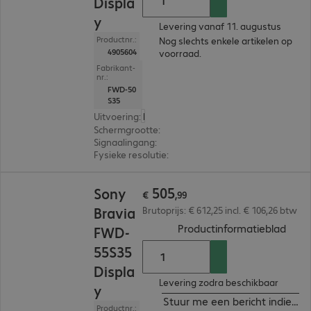
Displa
y
Levering vanaf 11. augustus
Productnr.:
Nog slechts enkele artikelen op
4905604
voorraad.
Fabrikant-
nr.:
FWD-50
S35
Uitvoering
:
Europa
Schermgrootte
:
125,7 cm (49,5")
Signaalingang
:
4 x HDMI (digitaal)
Fysieke resolutie
:
3.840 x 2.160 4K UHD
€ 505,99
505
Sony
€
,
99
Bravia
Brutoprijs: € 612,25 incl. € 106,26 btw
(
PDF,
Productinformatieblad
FWD-
55S35
Displa
Levering zodra beschikbaar
y
Stuur me een bericht indien b
Productnr.: