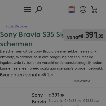
Public Displays
Sony Bravia S35 Signage
€ 391,99
391
€
,
99
vanaf
schermen
De schermen uit de Sony Bravia 3-serie hebben een slank
ontwerp, waardoor ze in elke omgeving passen. Met de
ingebouwde tv-tuner en verschillende aansluitmogelijkheden
kunnen ze in een breed scala aan scenario's worden gebruikt.
391
6
varianten vanaf
€ 391,99
€
,
99
Relevantie
€ 391,99
391
Sony
€
,
99
Bravia
Brutoprijs: € 474,31 incl. € 82,32 btw