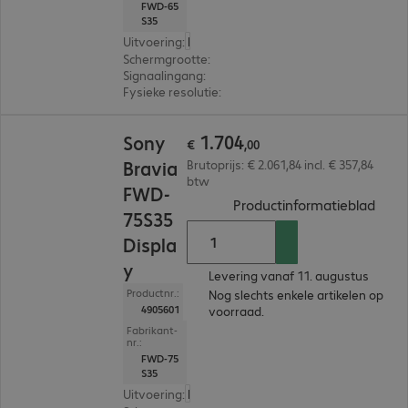
FWD-65
S35
Uitvoering
:
Europa
Schermgrootte
:
163,8 cm (64,5")
Signaalingang
:
4 x HDMI (digitaal)
Fysieke resolutie
:
3.840 x 2.160 4K UHD
€ 1.704,00
1
.
704
Sony
€
,
00
Bravia
Brutoprijs: € 2.061,84 incl. € 357,84
btw
FWD-
(
PDF,
Productinformatieblad
75S35
Displa
y
Levering vanaf 11. augustus
Productnr.:
Nog slechts enkele artikelen op
4905601
voorraad.
Fabrikant-
nr.:
FWD-75
S35
Uitvoering
:
Europa