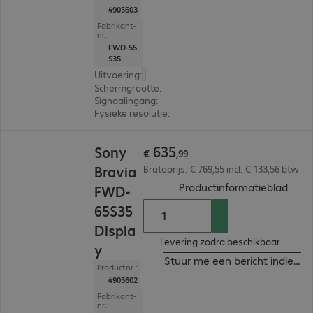
4905603
Fabrikant-
nr.:
FWD-55
S35
Uitvoering
:
Europa
Schermgrootte
:
138,7 cm (54,6")
Signaalingang
:
4 x HDMI (digitaal)
Fysieke resolutie
:
3.840 x 2.160 4K UHD
€ 635,99
635
Sony
€
,
99
Bravia
Brutoprijs: € 769,55 incl. € 133,56 btw
(
PDF,
Productinformatieblad
FWD-
65S35
Displa
Levering zodra beschikbaar
y
Stuur me een bericht indien b
Productnr.:
4905602
Fabrikant-
nr.: