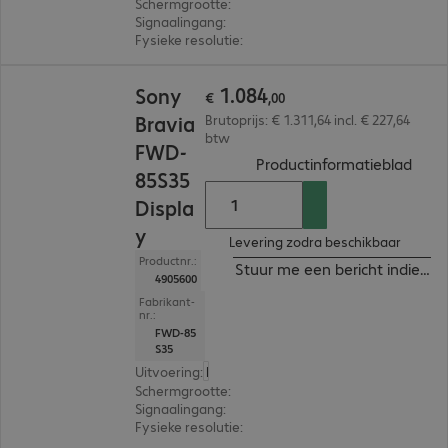
Schermgrootte
:
189,2 cm (74,5")
Signaalingang
:
4 x HDMI (digitaal)
Fysieke resolutie
:
3.840 x 2.160 4K UHD
€ 1.084,00
1
.
084
Sony
€
,
00
Bravia
Brutoprijs: € 1.311,64 incl. € 227,64
btw
FWD-
(
PDF,
Productinformatieblad
85S35
Displa
y
Levering zodra beschikbaar
Productnr.:
Stuur me een bericht indien b
4905600
Fabrikant-
nr.:
FWD-85
S35
Uitvoering
:
Europa
Schermgrootte
:
214,8 cm (84,6")
Signaalingang
:
4 x HDMI (digitaal)
Fysieke resolutie
:
3.840 x 2.160 4K UHD