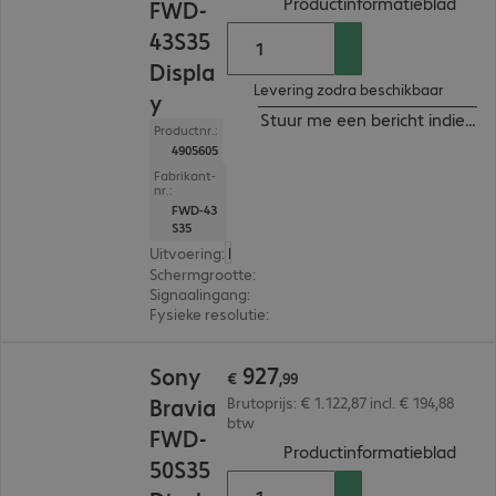
(
PDF,
Productinformatieblad
FWD-
43S35
Displa
Levering zodra beschikbaar
y
Stuur me een bericht indien b
Productnr.:
4905605
Fabrikant-
nr.:
FWD-43
S35
Uitvoering
:
Europa
Schermgrootte
:
108 cm (42,5")
Signaalingang
:
4 x HDMI (digitaal)
Fysieke resolutie
:
3.840 x 2.160 4K UHD
€ 927,99
927
Sony
€
,
99
Bravia
Brutoprijs: € 1.122,87 incl. € 194,88
btw
FWD-
(
PDF,
Productinformatieblad
50S35