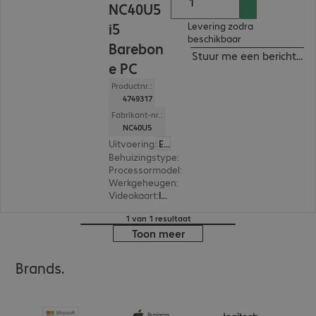
NC40U5
i5
Levering zodra
beschikbaar
Barebon
Stuur me een bericht ind
e PC
Productnr.:
4749317
Fabrikant-nr.:
NC40U5
Uitvoering
:
Europa
Behuizingstype
:
Mini housing
Processormodel
:
Intel Core i5-1235U, 1,3 GHz
Werkgeheugen
:
Optioneel
Videokaart
:
Intel UHD Graphics
1 van 1 resultaat
Toon meer
Brands.