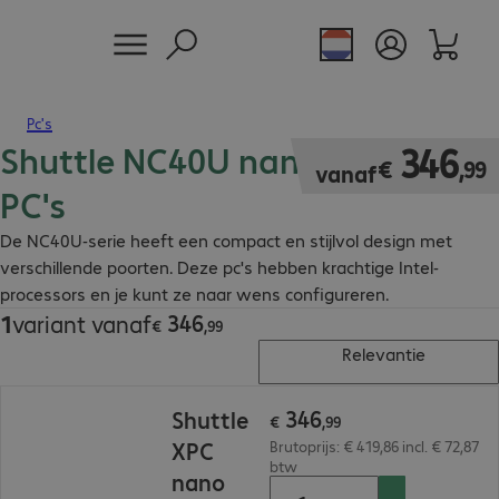
Pc's
Shuttle NC40U nano Barebone
€ 346,99
346
€
,
99
vanaf
PC's
De NC40U-serie heeft een compact en stijlvol design met
verschillende poorten. Deze pc's hebben krachtige Intel-
processors en je kunt ze naar wens configureren.
346
1
variant vanaf
€ 346,99
€
,
99
Relevantie
€ 346,99
346
Shuttle
€
,
99
XPC
Brutoprijs: € 419,86 incl. € 72,87
btw
nano