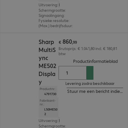
Uitvoering
:
Europa
Schermgrootte
:
138,7 cm (54,6")
Signaalingang
:
3 x HDMI (digitaal), 1 x USB-C
Fysieke resolutie
:
3.840 x 2.160 4K UHD
(Max.) bedrijfsduur
:
18 uur/dag
€ 860,99
860
Sharp
€
,
99
MultiS
Brutoprijs: € 1.041,80 incl. € 180,81
btw
ync
(
PDF,
Productinformatieblad
ME502
Displa
y
Levering zodra beschikbaar
Productnr.:
Stuur me een bericht indien b
4791730
Fabrikant-
nr.:
L50ME50
2
Uitvoering
:
Europa
Schermgrootte
:
125,7 cm (49,5")