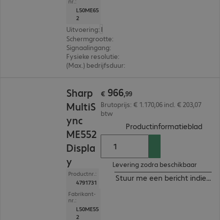
nr.:
L50ME65
2
Uitvoering
:
Europa
Schermgrootte
:
163,8 cm (64,5")
Signaalingang
:
3 x HDMI (digitaal), 1 x USB-C
Fysieke resolutie
:
3.840 x 2.160 4K UHD
(Max.) bedrijfsduur
:
18 uur/dag
€ 966,99
966
Sharp
€
,
99
MultiS
Brutoprijs: € 1.170,06 incl. € 203,07
btw
ync
(
PDF,
Productinformatieblad
ME552
Displa
y
Levering zodra beschikbaar
Productnr.:
Stuur me een bericht indien b
4791731
Fabrikant-
nr.:
L50ME55
2