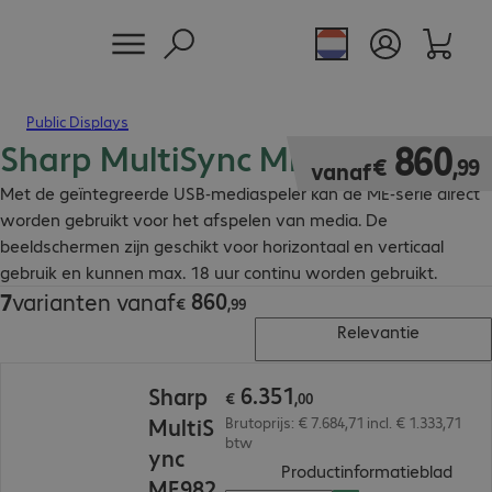
Public Displays
Sharp MultiSync ME displays
€ 860,99
860
€
,
99
vanaf
Met de geïntegreerde USB-mediaspeler kan de ME-serie direct
worden gebruikt voor het afspelen van media. De
beeldschermen zijn geschikt voor horizontaal en verticaal
gebruik en kunnen max. 18 uur continu worden gebruikt.
860
7
varianten vanaf
€ 860,99
€
,
99
Relevantie
€ 6.351,00
6
.
351
Sharp
€
,
00
MultiS
Brutoprijs: € 7.684,71 incl. € 1.333,71
btw
ync
(
PDF,
Productinformatieblad
ME982