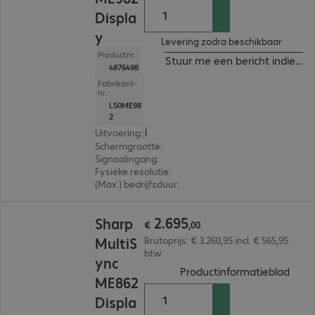
Displa
y
Levering zodra beschikbaar
Productnr.:
Stuur me een bericht indien b
4876498
Fabrikant-
nr.:
L50ME98
2
Uitvoering
:
Europa
Schermgrootte
:
247,7 cm (97,5")
Signaalingang
:
3 x HDMI (digitaal), 1 x USB-C
Fysieke resolutie
:
3.840 x 2.160 4K UHD
(Max.) bedrijfsduur
:
18 uur/dag
€ 2.695,00
2
.
695
Sharp
€
,
00
MultiS
Brutoprijs: € 3.260,95 incl. € 565,95
btw
ync
(
PDF,
Productinformatieblad
ME862
Displa