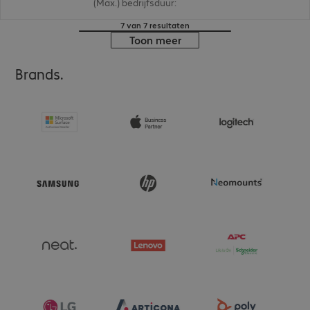
(Max.) bedrijfsduur
:
18 uur/dag
7 van 7 resultaten
Toon meer
Brands.