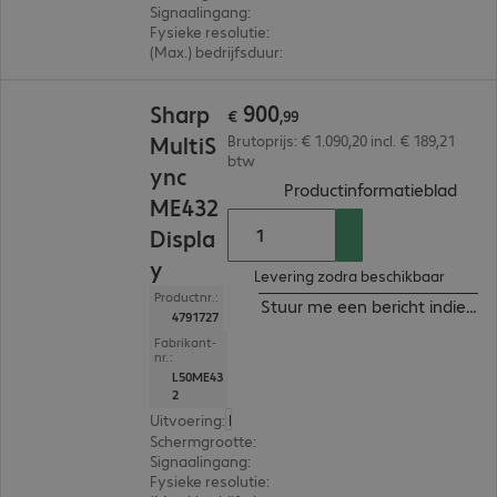
Signaalingang
:
3 x HDMI (digitaal), 1 x USB-C
Fysieke resolutie
:
3.840 x 2.160 4K UHD
(Max.) bedrijfsduur
:
18 uur/dag
€ 900,99
900
Sharp
€
,
99
MultiS
Brutoprijs: € 1.090,20 incl. € 189,21
btw
ync
(
PDF,
Productinformatieblad
ME432
Displa
y
Levering zodra beschikbaar
Productnr.:
Stuur me een bericht indien b
4791727
Fabrikant-
nr.:
L50ME43
2
Uitvoering
:
Europa
Schermgrootte
:
108 cm (42,5")
Signaalingang
:
3 x HDMI (digitaal), 1 x USB-C
Fysieke resolutie
:
3.840 x 2.160 4K UHD