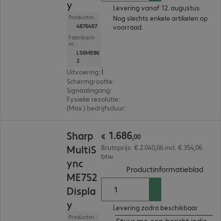
y
Levering vanaf 12. augustus
Productnr.:
Nog slechts enkele artikelen op
4876497
voorraad.
Fabrikant-
nr.:
L50ME86
2
Uitvoering
:
Europa
Schermgrootte
:
217,4 cm (85,6")
Signaalingang
:
3 x HDMI (digitaal), 1 x USB-C
Fysieke resolutie
:
3.840 x 2.160 4K UHD
(Max.) bedrijfsduur
:
18 uur/dag
€ 1.686,00
1
.
686
Sharp
€
,
00
MultiS
Brutoprijs: € 2.040,06 incl. € 354,06
btw
ync
(
PDF,
Productinformatieblad
ME752
Displa
y
Levering zodra beschikbaar
Productnr.:
Stuur me een bericht indien b