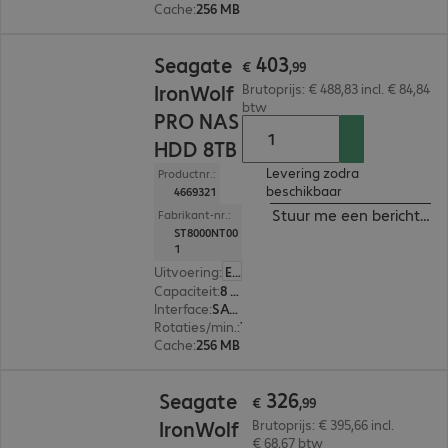
Cache
:
256 MB
€ 403,99
403
Seagate
€
,
99
IronWolf
Brutoprijs: € 488,83 incl. € 84,84
btw
PRO NAS
HDD 8TB
Levering zodra
Productnr.:
beschikbaar
4669321
Stuur me een bericht ind
Fabrikant-nr.:
ST8000NT00
1
Uitvoering
:
Europa
Capaciteit
:
8 TB
Interface
:
SATA 3.0 (6 Gbit/s) 8,9 cm (3,5")
Rotaties/min.
:
7.200 rpm
Cache
:
256 MB
€ 326,99
326
Seagate
€
,
99
IronWolf
Brutoprijs: € 395,66 incl.
€ 68,67 btw