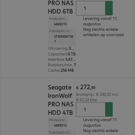
PRO NAS
HDD 6TB
Levering vanaf 11.
Productnr.:
augustus
4669315
Nog slechts enkele
Fabrikant-nr.:
artikelen op voorraad.
ST6000NT00
1
Uitvoering
:
Europa
Capaciteit
:
6 TB
Interface
:
SATA 3.0 (6 Gbit/s) 8,9 cm (3,5")
Rotaties/min.
:
7.200 rpm
Cache
:
256 MB
€ 272,99
272
Seagate
€
,
99
IronWolf
Brutoprijs: € 330,32 incl.
€ 57,33 btw
PRO NAS
HDD 4TB
Levering vanaf 11.
Productnr.:
augustus
4669312
Nog slechts enkele
Fabrikant-nr.: