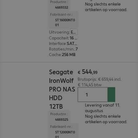
Productnr.:
Nog slechts enkele
4669332
artikelen op voorraad.
Fabrikant-nr.:
ST16000NT0
01
Uitvoering
:
Europa
Capaciteit
:
16 TB
Interface
:
SATA 3.0 (6 Gbit/s) 8,9 cm (3,5")
Rotaties/min.
:
7.200 rpm
Cache
:
256 MB
€ 544,99
544
Seagate
€
,
99
IronWolf
Brutoprijs: € 659,44 incl.
€ 114,45 btw
PRO NAS
HDD
12TB
Levering vanaf 11.
augustus
Productnr.:
Nog slechts enkele
4669325
artikelen op voorraad.
Fabrikant-nr.:
ST12000NT0
01