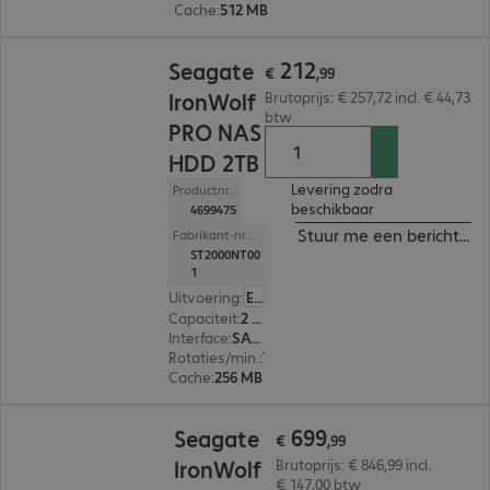
Cache
:
512 MB
€ 212,99
212
Seagate
€
,
99
IronWolf
Brutoprijs: € 257,72 incl. € 44,73
btw
PRO NAS
HDD 2TB
Levering zodra
Productnr.:
beschikbaar
4699475
Stuur me een bericht ind
Fabrikant-nr.:
ST2000NT00
1
Uitvoering
:
Europa
Capaciteit
:
2 TB
Interface
:
SATA 3.0 (6 Gbit/s) 8,9 cm (3,5")
Rotaties/min.
:
7.200 rpm
Cache
:
256 MB
€ 699,99
699
Seagate
€
,
99
IronWolf
Brutoprijs: € 846,99 incl.
€ 147,00 btw