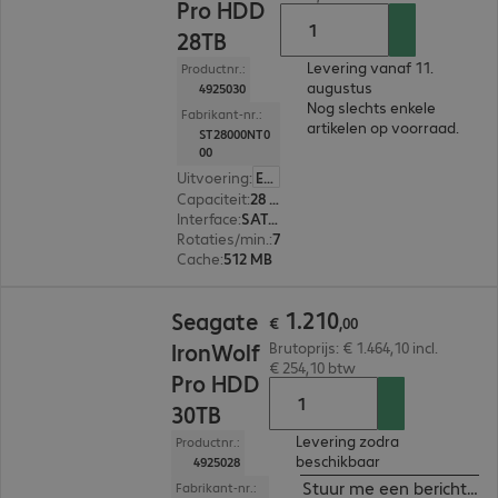
Pro HDD
28TB
Levering vanaf 11.
Productnr.:
augustus
4925030
Nog slechts enkele
Fabrikant-nr.:
artikelen op voorraad.
ST28000NT0
00
Uitvoering
:
Europa
Capaciteit
:
28 TB
Interface
:
SATA 3.0 (6 Gbit/s) 8,9 cm (3,5")
Rotaties/min.
:
7.200 rpm
Cache
:
512 MB
€ 1.210,00
1
.
210
Seagate
€
,
00
IronWolf
Brutoprijs: € 1.464,10 incl.
€ 254,10 btw
Pro HDD
30TB
Levering zodra
Productnr.:
beschikbaar
4925028
Stuur me een bericht ind
Fabrikant-nr.: