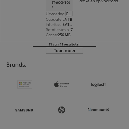
artikelen op voorraad.
ST4000NT00
1
Uitvoering
:
Europa
Capaciteit
:
4 TB
Interface
:
SATA 3.0 (6 Gbit/s) 8,9 cm (3,5")
Rotaties/min.
:
7.200 rpm
Cache
:
256 MB
11 van 11 resultaten
Toon meer
Brands.