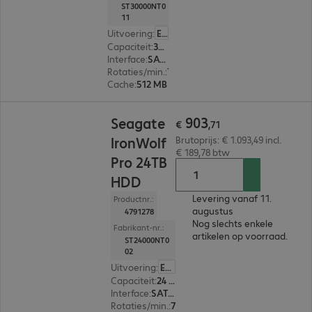
ST30000NT0
11
Uitvoering
:
Europa
Capaciteit
:
30 TB
Interface
:
SATA 3.0 (6 Gbit/s) 8,9 cm (3,5")
Rotaties/min.
:
7.200 rpm
Cache
:
512 MB
€ 903,71
903
Seagate
€
,
71
IronWolf
Brutoprijs: € 1.093,49 incl.
€ 189,78 btw
Pro 24TB
HDD
Levering vanaf 11.
Productnr.:
augustus
4791278
Nog slechts enkele
Fabrikant-nr.:
artikelen op voorraad.
ST24000NT0
02
Uitvoering
:
Europa
Capaciteit
:
24 TB
Interface
:
SATA 3.0 (6 Gbit/s) 8,9 cm (3,5")
Rotaties/min.
:
7.200 rpm