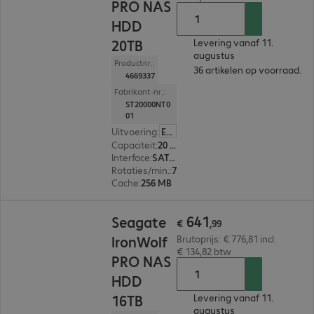
PRO NAS
HDD
20TB
Levering vanaf 11.
augustus
Productnr.:
36 artikelen op voorraad.
4669337
Fabrikant-nr.:
ST20000NT0
01
Uitvoering
:
Europa
Capaciteit
:
20 TB
Interface
:
SATA 3.0 (6 Gbit/s) 8,9 cm (3,5")
Rotaties/min.
:
7.200 rpm
Cache
:
256 MB
€ 641,99
641
Seagate
€
,
99
IronWolf
Brutoprijs: € 776,81 incl.
€ 134,82 btw
PRO NAS
HDD
16TB
Levering vanaf 11.
augustus