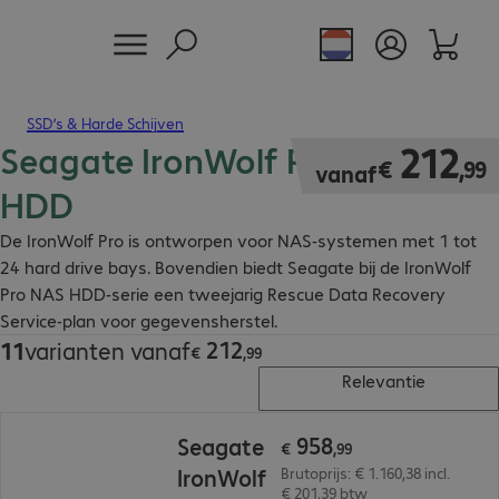
SSD’s & Harde Schijven
Seagate IronWolf Pro Internal
€ 212,99
212
€
,
99
vanaf
HDD
De IronWolf Pro is ontworpen voor NAS-systemen met 1 tot
24 hard drive bays. Bovendien biedt Seagate bij de IronWolf
Pro NAS HDD-serie een tweejarig Rescue Data Recovery
Service-plan voor gegevensherstel.
212
11
varianten vanaf
€ 212,99
€
,
99
Relevantie
€ 958,99
958
Seagate
€
,
99
IronWolf
Brutoprijs: € 1.160,38 incl.
€ 201,39 btw