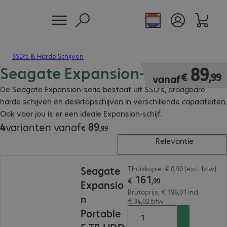
SSD’s & Harde Schijven
Seagate Expansion-serie
€ 89,99
89
€
,
99
vanaf
De Seagate Expansion-serie bestaat uit SSD's, draagbare
harde schijven en desktopschijven in verschillende capaciteiten.
Ook voor jou is er een ideale Expansion-schijf.
89
4
varianten vanaf
€ 89,99
€
,
99
Relevantie
€ 161,99
Seagate
Thuiskopie: € 0,90 (excl. btw)
161
€
,
99
Expansio
Brutoprijs: € 196,01 incl.
n
€ 34,02 btw
Portable