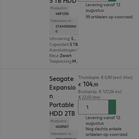
5 TB HDD
Levering vanaf 12.
Productnr.:
augustus
4681256
99 artikelen op voorraad.
Fabrikant-nr.:
STKM500040
0
Uitvoering
:
Europa
Capaciteit
:
5 TB
Aansluitingen
:
1 x USB Micro-B 3.0
Kleur
:
Zwart
Toepassing
:
Mobiel
€ 104,99
Seagate
Thuiskopie: € 0,90 (excl. btw)
104
€
,
99
Expansio
Brutoprijs: € 127,04 incl.
n
€ 22,05 btw
Portable
HDD 2TB
Levering vanaf 12.
Productnr.:
augustus
4628567
Nog slechts enkele
Fabrikant-nr.:
artikelen op voorraad.