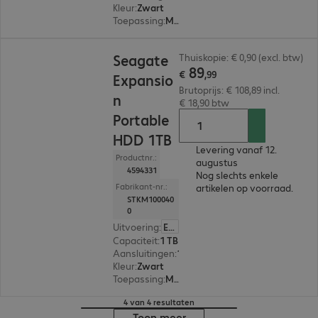
Kleur
:
Zwart
Toepassing
:
Mobiel
€ 89,99
Seagate
Thuiskopie: € 0,90 (excl. btw)
89
€
,
99
Expansio
Brutoprijs: € 108,89 incl.
n
€ 18,90 btw
Portable
HDD 1TB
Levering vanaf 12.
Productnr.:
augustus
4594331
Nog slechts enkele
Fabrikant-nr.:
artikelen op voorraad.
STKM100040
0
Uitvoering
:
Europa
Capaciteit
:
1 TB
Aansluitingen
:
1 x USB Micro-B 3.0
Kleur
:
Zwart
Toepassing
:
Mobiel
4 van 4 resultaten
Toon meer