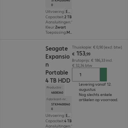
STKM200040
0
Uitvoering
:
Europa
Capaciteit
:
2 TB
Aansluitingen
:
1 x USB Micro-B 3.0
Kleur
:
Zwart
Toepassing
:
Mobiel
€ 153,99
Seagate
Thuiskopie: € 0,90 (excl. btw)
153
€
,
99
Expansio
Brutoprijs: € 186,33 incl.
n
€ 32,34 btw
Portable
4 TB HDD
Levering vanaf 12.
Productnr.:
augustus
4608340
Nog slechts enkele
Fabrikant-nr.:
artikelen op voorraad.
STKM400040
0
Uitvoering
:
Europa
Capaciteit
:
4 TB
Aansluitingen
:
1 x USB Micro-B 3.0