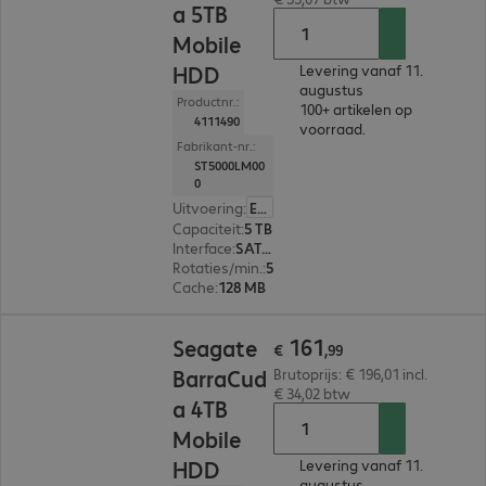
a 5TB
Mobile
HDD
Levering vanaf 11.
augustus
Productnr.:
100+ artikelen op
4111490
voorraad.
Fabrikant-nr.:
ST5000LM00
0
Uitvoering
:
Europa
Capaciteit
:
5 TB
Interface
:
SATA 3.0 (6 Gbit/s) 6,4 cm (2,5")
Rotaties/min.
:
5.400 rpm
Cache
:
128 MB
€ 161,99
161
Seagate
€
,
99
BarraCud
Brutoprijs: € 196,01 incl.
€ 34,02 btw
a 4TB
Mobile
HDD
Levering vanaf 11.
augustus