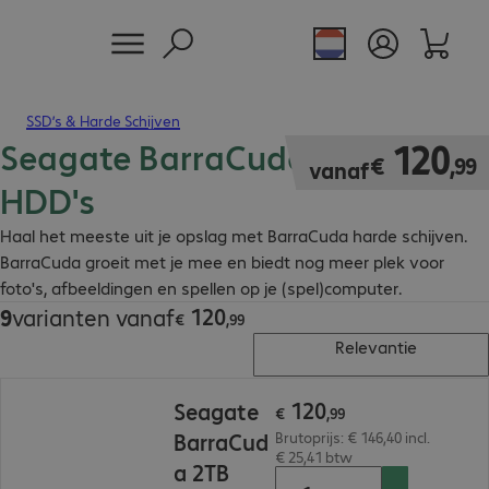
SSD’s & Harde Schijven
Seagate BarraCuda Internal
€ 120,99
120
€
,
99
vanaf
HDD's
Haal het meeste uit je opslag met BarraCuda harde schijven.
BarraCuda groeit met je mee en biedt nog meer plek voor
foto's, afbeeldingen en spellen op je (spel)computer.
120
9
varianten vanaf
€ 120,99
€
,
99
Relevantie
€ 120,99
120
Seagate
€
,
99
BarraCud
Brutoprijs: € 146,40 incl.
€ 25,41 btw
a 2TB