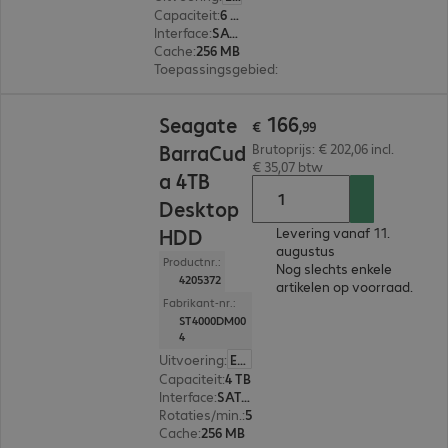
Capaciteit
:
6 TB
Interface
:
SATA 3.0 (6 Gbit/s) 8,9 cm (3,5")
Cache
:
256 MB
Toepassingsgebied
:
Pc, Notebook
€ 166,99
166
Seagate
€
,
99
BarraCud
Brutoprijs: € 202,06 incl.
€ 35,07 btw
a 4TB
Desktop
HDD
Levering vanaf 11.
augustus
Productnr.:
Nog slechts enkele
4205372
artikelen op voorraad.
Fabrikant-nr.:
ST4000DM00
4
Uitvoering
:
Europa
Capaciteit
:
4 TB
Interface
:
SATA 3.0 (6 Gbit/s) 8,9 cm (3,5")
Rotaties/min.
:
5.400 rpm
Cache
:
256 MB