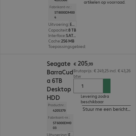
artikelen op voorraad.
Fabrikant-nr.:
ST8000DM00
4
Uitvoering
:
Europa
Capaciteit
:
8 TB
Interface
:
SATA 3.0 (6 Gbit/s) 8,9 cm (3,5")
Cache
:
256 MB
Toepassingsgebied
:
Pc, Notebook
€ 205,99
205
Seagate
€
,
99
BarraCud
Brutoprijs: € 249,25 incl. € 43,26
btw
a 6TB
Desktop
HDD
Levering zodra
beschikbaar
Productnr.:
Stuur me een bericht ind
4205379
Fabrikant-nr.:
ST6000DM0
03
Uitvoering
:
Europa