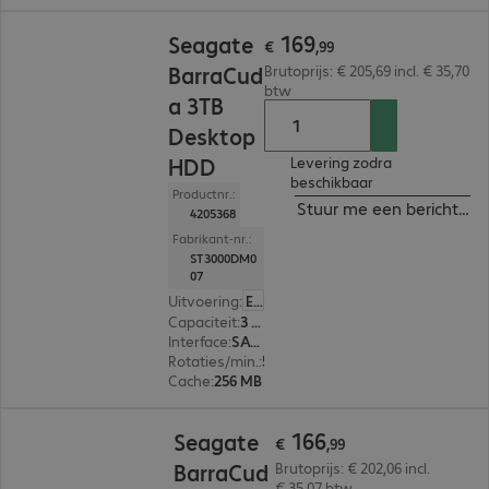
€ 169,99
169
Seagate
€
,
99
BarraCud
Brutoprijs: € 205,69 incl. € 35,70
btw
a 3TB
Desktop
HDD
Levering zodra
beschikbaar
Productnr.:
Stuur me een bericht ind
4205368
Fabrikant-nr.:
ST3000DM0
07
Uitvoering
:
Europa
Capaciteit
:
3 TB
Interface
:
SATA 3.0 (6 Gbit/s) 8,9 cm (3,5")
Rotaties/min.
:
5.400 rpm
Cache
:
256 MB
€ 166,99
166
Seagate
€
,
99
BarraCud
Brutoprijs: € 202,06 incl.
€ 35,07 btw