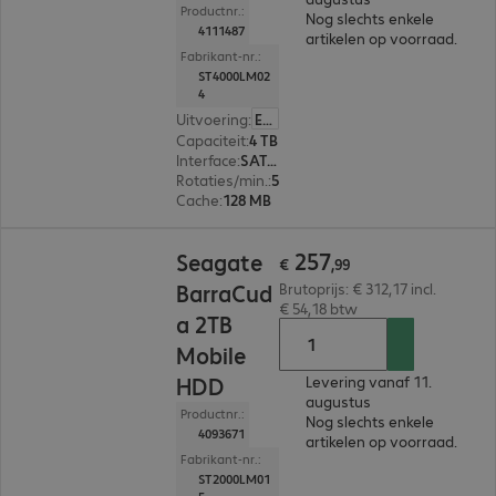
Productnr.:
Nog slechts enkele
4111487
artikelen op voorraad.
Fabrikant-nr.:
ST4000LM02
4
Uitvoering
:
Europa
Capaciteit
:
4 TB
Interface
:
SATA 3.0 (6 Gbit/s) 6,4 cm (2,5")
Rotaties/min.
:
5.400 rpm
Cache
:
128 MB
€ 257,99
257
Seagate
€
,
99
BarraCud
Brutoprijs: € 312,17 incl.
€ 54,18 btw
a 2TB
Mobile
HDD
Levering vanaf 11.
augustus
Productnr.:
Nog slechts enkele
4093671
artikelen op voorraad.
Fabrikant-nr.:
ST2000LM01