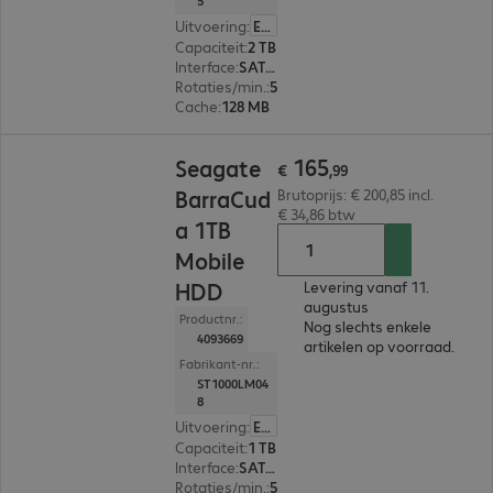
5
Uitvoering
:
Europa
Capaciteit
:
2 TB
Interface
:
SATA 3.0 (6 Gbit/s) 6,4 cm (2,5")
Rotaties/min.
:
5.400 rpm
Cache
:
128 MB
€ 165,99
165
Seagate
€
,
99
BarraCud
Brutoprijs: € 200,85 incl.
€ 34,86 btw
a 1TB
Mobile
HDD
Levering vanaf 11.
augustus
Productnr.:
Nog slechts enkele
4093669
artikelen op voorraad.
Fabrikant-nr.:
ST1000LM04
8
Uitvoering
:
Europa
Capaciteit
:
1 TB
Interface
:
SATA 3.0 (6 Gbit/s) 6,4 cm (2,5")
Rotaties/min.
:
5.400 rpm