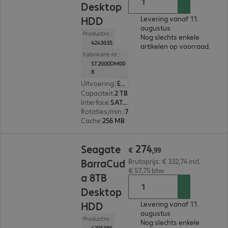
Desktop
HDD
Levering vanaf 11.
augustus
Productnr.:
Nog slechts enkele
4243035
artikelen op voorraad.
Fabrikant-nr.:
ST2000DM00
8
Uitvoering
:
Europa
Capaciteit
:
2 TB
Interface
:
SATA 3.0 (6 Gbit/s) 8,9 cm (3,5")
Rotaties/min.
:
7.200 rpm
Cache
:
256 MB
€ 274,99
274
Seagate
€
,
99
BarraCud
Brutoprijs: € 332,74 incl.
€ 57,75 btw
a 8TB
Desktop
HDD
Levering vanaf 11.
augustus
Productnr.:
Nog slechts enkele
4205386