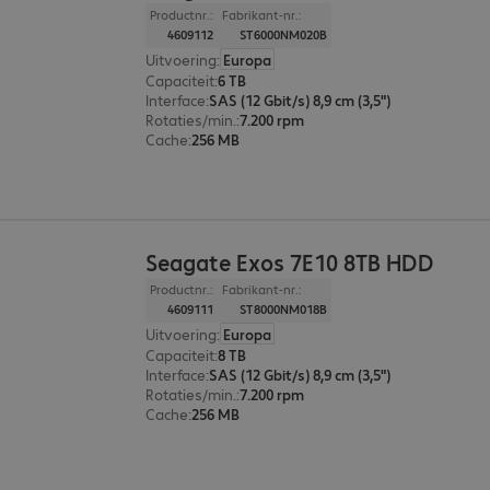
Productnr.:
Fabrikant-nr.:
4609112
ST6000NM020B
Uitvoering
:
Europa
Capaciteit
:
6 TB
Interface
:
SAS (12 Gbit/s) 8,9 cm (3,5")
Rotaties/min.
:
7.200 rpm
Cache
:
256 MB
Seagate Exos 7E10 8TB HDD
Productnr.:
Fabrikant-nr.:
4609111
ST8000NM018B
Uitvoering
:
Europa
Capaciteit
:
8 TB
Interface
:
SAS (12 Gbit/s) 8,9 cm (3,5")
Rotaties/min.
:
7.200 rpm
Cache
:
256 MB