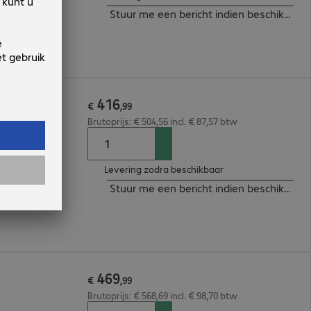
Stuur me een bericht indien beschikbaar
416
€
,
99
Brutoprijs: € 504,56 incl. € 87,57 btw
Levering zodra beschikbaar
Stuur me een bericht indien beschikbaar
469
€
,
99
Brutoprijs: € 568,69 incl. € 98,70 btw