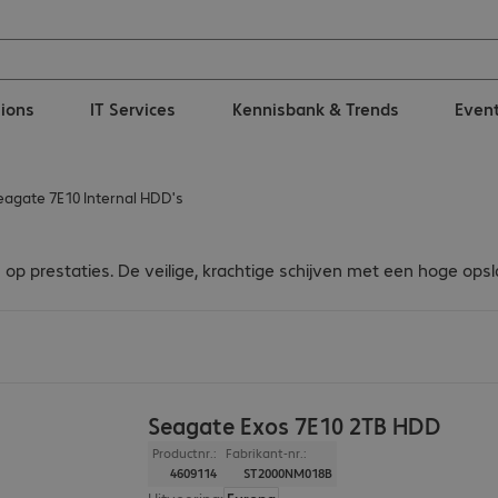
tions
IT Services
Kennisbank & Trends
Even
eagate 7E10 Internal HDD's
op prestaties. De veilige, krachtige schijven met een hoge opsla
Seagate Exos 7E10 2TB HDD
Productnr.:
Fabrikant-nr.:
4609114
ST2000NM018B