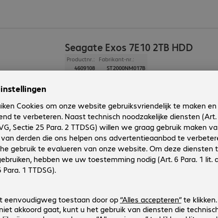
Seagate Exos 7E10 2TB HDD
Productnr.:
Fabrikant-nr.:
4609108
ST2000NM017B
Uitvoering
:
Europa
Capaciteit
:
2 TB
Interface
:
SATA 3.0 (6 Gbit/s) 8,9 cm (3,5")
Rotaties/min.
:
7.200 rpm
Cache
:
256 MB
Seagate Exos 7E10 6TB HDD
Productnr.:
Fabrikant-nr.:
4609107
ST6000NM019B
Uitvoering
:
Europa
Capaciteit
:
6 TB