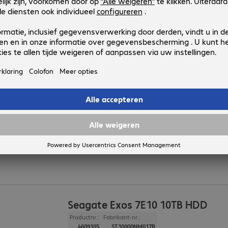
Interface
:
SATA 3.0 (6 Gbit/s) 8,9 cm (3,5")
Rotaties/min.
:
7.200 rpm
Cache
:
256 MB
Seagate Exos 7E10 8TB HDD
Productnr.:
Fabrikant-nr.:
4609106
ST8000NM017B
Uitvoering
:
Europa
Capaciteit
:
8 TB
Interface
:
SATA 3.0 (6 Gbit/s) 8,9 cm (3,5")
Rotaties/min.
:
7.200 rpm
Cache
:
256 MB
Seagate Exos 7E10 10TB HDD
Productnr.:
Fabrikant-nr.:
4609105
ST10000NM017B