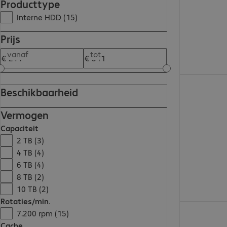
Producttype
Interne HDD (15)
Prijs
vanaf
tot
€ 310,99
Beschikbaarheid
Vermogen
Capaciteit
2 TB (3)
4 TB (4)
6 TB (4)
8 TB (2)
10 TB (2)
Rotaties/min.
€ 349,99
7.200 rpm (15)
Cache