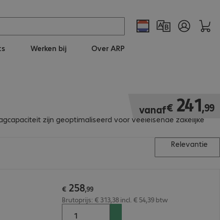
ts
Werken bij
Over ARP
€ 241,99
241
€
,
99
vanaf
gcapaciteit zijn geoptimaliseerd voor veeleisende zakelijke
Relevantie
258
€
,
99
Brutoprijs: € 313,38 incl. € 54,39 btw