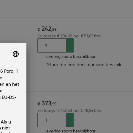
242
€
,
99
Brutoprijs: € 294,02 incl. € 51,03 btw
Levering zodra beschikbaar
Stuur me een bericht indien beschikbaar
373
€
,
99
Brutoprijs: € 452,53 incl. € 78,54 btw
Levering zodra beschikbaar