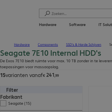
Hardware
Software
IT Solu
Hardware
Components
SSD’s & Harde Schijven
S
Terug naar startpagina
Seagate 7E10 Internal HDD's
€ 241,99
De Exos 7E10 biedt ruimte voor max. 10 TB zonder in te leveren 
toepassingen voor massaopslag.
241
15
varianten vanaf
€
,
99
Filter
€ 258,99
Fabrikant
Seagate (15)