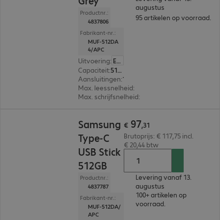
Grey
augustus
Productnr.:
95 artikelen op voorraad.
4837806
Fabrikant-nr.:
MUF-512DA
4/APC
Uitvoering
:
Europa
Capaciteit
:
512 GB
Aansluitingen
:
1 x USB-C 3.1
Max. leessnelheid
:
400 MB/s
Max. schrijfsnelheid
:
110 MB/s
€ 97,31
97
Samsung
€
,
31
Type-C
Brutoprijs: € 117,75 incl.
€ 20,44 btw
USB Stick
512GB
Levering vanaf 13.
Productnr.:
augustus
4837787
100+ artikelen op
Fabrikant-nr.:
voorraad.
MUF-512DA/
APC