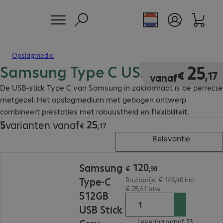
Opslagmedia
Samsung Type C USB-sticks
€ 25,17
25
€
,
17
vanaf
De USB-stick Type C van Samsung in zakformaat is de perfecte
metgezel. Het opslagmedium met gebogen ontwerp
combineert prestaties met robuustheid en flexibiliteit.
25
5
varianten vanaf
€ 25,17
€
,
17
Relevantie
€ 120,99
120
Samsung
€
,
99
Type-C
Brutoprijs: € 146,40 incl.
€ 25,41 btw
512GB
USB Stick
Levering vanaf 13.