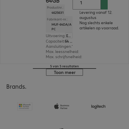
64GB
Productnr.:
Levering vanaf 12.
4625631
augustus
Fabrikant-nr.:
Nog slechts enkele
MUF-64DA/A
artikelen op voorraad.
PC
Uitvoering
:
Europa
Capaciteit
:
64 GB
Aansluitingen
:
1 x USB-C 3.1
Max. leessnelheid
:
300 MB/s
Max. schrijfsnelheid
:
30 MB/s
5 van 5 resultaten
Toon meer
Brands.