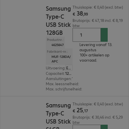
€ 38,99
Samsung
Thuiskopie: € 0,40 (excl. btw)
38
€
,
99
Type-C
Brutoprijs: € 47,18 incl. € 8,19
USB Stick
btw
128GB
Productnr.:
Levering vanaf 13.
4625647
augustus
Fabrikant-nr.:
100+ artikelen op
MUF-128DA/
voorraad.
APC
Uitvoering
:
Europa
Capaciteit
:
128 GB
Aansluitingen
:
1 x USB-C 3.1
Max. leessnelheid
:
400 MB/s
Max. schrijfsnelheid
:
60 MB/s
€ 25,17
Samsung
Thuiskopie: € 0,40 (excl. btw)
25
€
,
17
Type-C
Brutoprijs: € 30,46 incl. € 5,29
USB Stick
btw