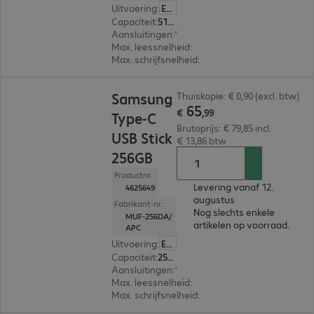
Uitvoering
:
Europa
Capaciteit
:
512 GB
Aansluitingen
:
1 x USB-C 3.1
Max. leessnelheid
:
400 MB/s
Max. schrijfsnelheid
:
110 MB/s
€ 65,99
Samsung
Thuiskopie: € 0,90 (excl. btw)
65
€
,
99
Type-C
Brutoprijs: € 79,85 incl.
USB Stick
€ 13,86 btw
256GB
Productnr.:
Levering vanaf 12.
4625649
augustus
Fabrikant-nr.:
Nog slechts enkele
MUF-256DA/
artikelen op voorraad.
APC
Uitvoering
:
Europa
Capaciteit
:
256 GB
Aansluitingen
:
1 x USB-C 3.1
Max. leessnelheid
:
400 MB/s
Max. schrijfsnelheid
:
110 MB/s