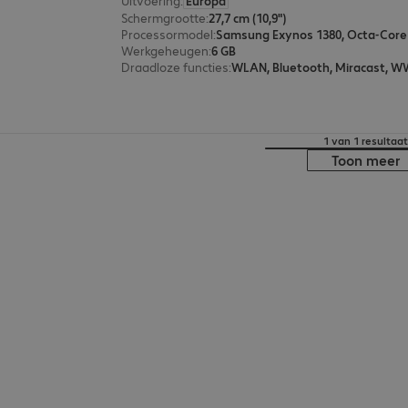
Uitvoering
:
Europa
Schermgrootte
:
27,7 cm (10,9")
Processormodel
:
Samsung Exynos 1380, Octa-Core
Werkgeheugen
:
6 GB
Draadloze functies
:
WLAN, Bluetooth, Miracast, 
1 van 1 resultaat
Toon meer