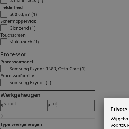
2.112 x 1.320 (1)
Helderheid
600 cd/m² (1)
Schermoppervlak
Glanzend (1)
Touchscreen
Multi-touch (1)
Processor
Processormodel
Samsung Exynos 1380, Octa-Core (1)
Processorfamilie
Samsung Exynos (1)
Werkgeheugen
vanaf
tot
Type werkgeheugen