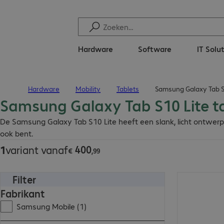
Hardware
Software
IT Solu
Hardware
Mobility
Tablets
Samsung Galaxy Tab S1
Terug naar startpagina
Samsung Galaxy Tab S10 Lite t
€ 400,99
De Samsung Galaxy Tab S10 Lite heeft een slank, licht ontwerp.
ook bent.
400
1
variant vanaf
€
,
99
Filter
€ 400,99
Fabrikant
Samsung Mobile (1)