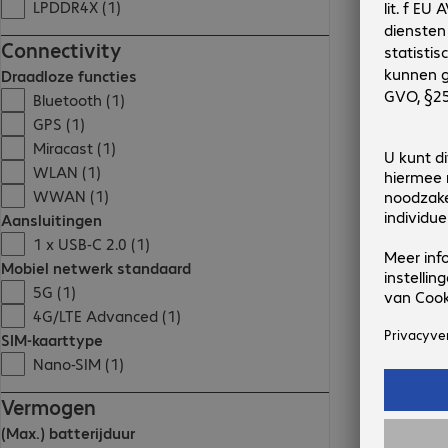
LPDDR4X (1)
Connectivity
Draadloze functies
Bluetooth (1)
GPS (1)
Miracast (1)
WLAN (1)
WWAN (1)
Aansluitingen
1 x USB-C 2.0 (1)
Mobiel netwerk standaard
5G (1)
4G/LTE Advanced (1)
SIM-kaarttype
Nano-SIM (1)
Vermogen
(Max.) batterijduur