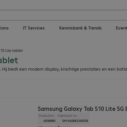
tions
IT Services
Kennisbank & Trends
Even
0 Lite tablet
ablet
 Hij biedt een modern display, krachtige prestaties en een batt
Samsung Galaxy Tab S10 Lite 5G 
Productnr.:
Fabrikant-nr.:
4936889
SM-X406BZAREEB