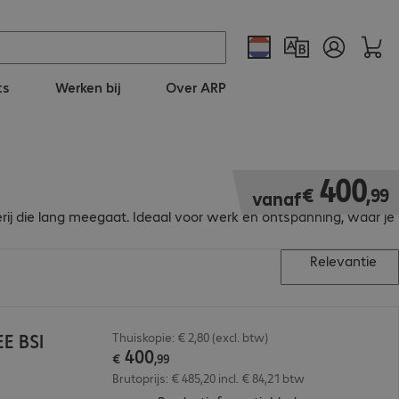
ts
Werken bij
Over ARP
€ 400,99
400
€
,
99
vanaf
erij die lang meegaat. Ideaal voor werk en ontspanning, waar je
Relevantie
EE BSI
Thuiskopie: € 2,80 (excl. btw)
400
€
,
99
Brutoprijs: € 485,20 incl. € 84,21 btw