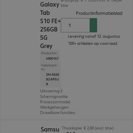
Galaxy
btw
Tab
(
PDF,
Productinformatieblad
S10 FE+
256GB
5G
Levering vanaf 12. augustus
100+ artikelen op voorraad.
Grey
Productnr.:
4900147
Fabrikant-
nr.:
SM-X626
BZAPEU
B
Uitvoering
:
Europa
Schermgrootte
:
33,3 cm (13,1")
Processormodel
:
Samsung Exynos 1580, Octa-Cor
Werkgeheugen
:
12 GB
Draadloze functies
:
WLAN, Bluetooth, WWAN, GPS
€ 640,04
Samsu
Thuiskopie: € 2,80 (excl. btw)