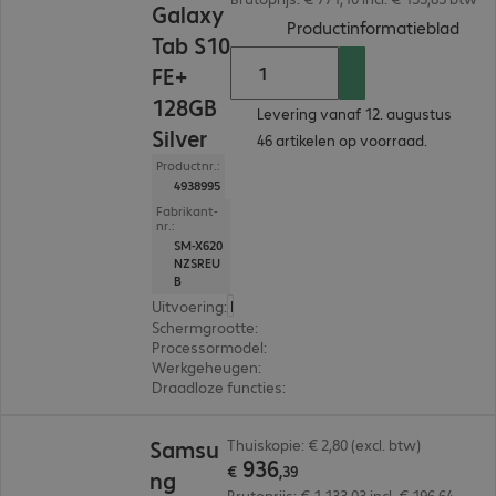
Galaxy
(
PDF
Productinformatieblad
Tab S10
FE+
128GB
Levering vanaf 12. augustus
Silver
46 artikelen op voorraad.
Productnr.:
4938995
Fabrikant-
nr.:
SM-X620
NZSREU
B
Uitvoering
:
Europa
Schermgrootte
:
33,3 cm (13,1")
Processormodel
:
Samsung Exynos 1580, Octa-Cor
Werkgeheugen
:
8 GB
Draadloze functies
:
GPS, WLAN, Bluetooth
€ 936,39
Samsu
Thuiskopie: € 2,80 (excl. btw)
936
€
,
39
ng
Brutoprijs: € 1.133,03 incl. € 196,64