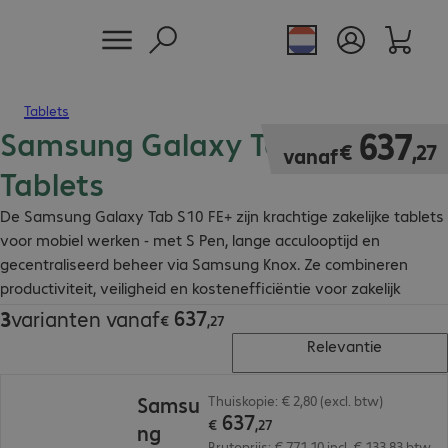
Tablets
Samsung Galaxy Tab S10 FE+
€ 637,27
637
€
,
27
vanaf
Tablets
De Samsung Galaxy Tab S10 FE+ zijn krachtige zakelijke tablets
voor mobiel werken - met S Pen, lange acculooptijd en
gecentraliseerd beheer via Samsung Knox. Ze combineren
productiviteit, veiligheid en kostenefficiëntie voor zakelijk
gebruik.
637
3
varianten vanaf
€ 637,27
€
,
27
Relevantie
€ 637,27
Samsu
Thuiskopie: € 2,80 (excl. btw)
637
€
,
27
ng
Brutoprijs: € 771,10 incl. € 133,83 btw