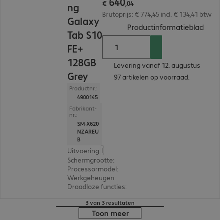
640
€
,
04
ng
Brutoprijs: € 774,45 incl. € 134,41 btw
Galaxy
(
PDF
Productinformatieblad
Tab S10
FE+
128GB
Levering vanaf 12. augustus
Grey
97 artikelen op voorraad.
Productnr.:
4900145
Fabrikant-
nr.:
SM-X620
NZAREU
B
Uitvoering
:
Europa
Schermgrootte
:
33,3 cm (13,1")
Processormodel
:
Samsung Exynos 1580, Octa-Cor
Werkgeheugen
:
8 GB
Draadloze functies
:
GPS, WLAN, Bluetooth
3 van 3 resultaten
Toon meer