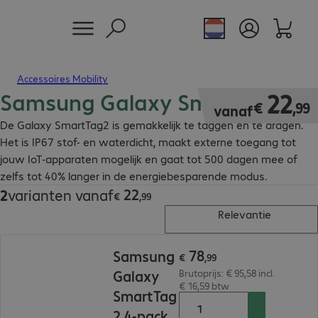
Accessoires Mobility
Samsung Galaxy SmartTag2
€ 22,99
22
€
,
99
vanaf
De Galaxy SmartTag2 is gemakkelijk te taggen en te dragen.
Het is IP67 stof- en waterdicht, maakt externe toegang tot
jouw IoT-apparaten mogelijk en gaat tot 500 dagen mee of
zelfs tot 40% langer in de energiebesparende modus.
22
2
varianten vanaf
€ 22,99
€
,
99
Relevantie
€ 78,99
78
Samsung
€
,
99
Galaxy
Brutoprijs: € 95,58 incl.
€ 16,59 btw
SmartTag
2 4-pack