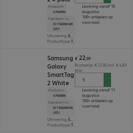
Levering vanaf 10.
Productnr.:
augustus
4760894
100+ artikelen op
Fabrikant-nr.:
voorraad.
EI-T5600KWE
GEU
Uitvoering
:
Europa
Producttype
:
Tracker
€ 22,99
22
Samsung
€
,
99
Galaxy
Brutoprijs: € 27,82 incl. € 4,83
btw
SmartTag
2 White
Levering vanaf 11.
Productnr.:
augustus
4760886
100+ artikelen op
Fabrikant-nr.:
voorraad.
EI-T5600BWE
GEU
Uitvoering
:
Europa
Producttype
:
Tracker