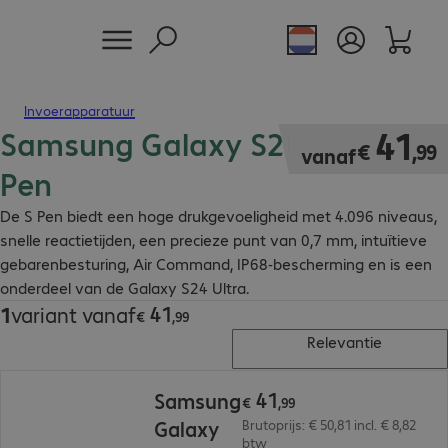
Invoerapparatuur
Samsung Galaxy S24 Ultra S
€ 41,99
41
€
,
99
vanaf
Pen
De S Pen biedt een hoge drukgevoeligheid met 4.096 niveaus,
snelle reactietijden, een precieze punt van 0,7 mm, intuïtieve
gebarenbesturing, Air Command, IP68-bescherming en is een
onderdeel van de Galaxy S24 Ultra.
41
1
variant vanaf
€ 41,99
€
,
99
Relevantie
€ 41,99
41
Samsung
€
,
99
Galaxy
Brutoprijs: € 50,81 incl. € 8,82
btw