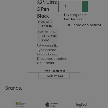
S24 Ultra
S Pen
Black
Levering zodra
beschikbaar
Productnr.:
Stuur me een bericht ind
4788584
Fabrikant-nr.:
EJ-PS928BB
EGEU
Uitvoering
:
Europa
Type pen
:
Actief
Oplaadbaar
:
Ja
Draadloos opladen
:
Ja
Kleur
:
Zwart
1 van 1 resultaat
Toon meer
Brands.