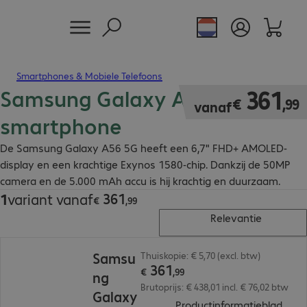
Smartphones & Mobiele Telefoons
Samsung Galaxy A56 5G
€ 361,99
361
€
,
99
vanaf
smartphone
De Samsung Galaxy A56 5G heeft een 6,7" FHD+ AMOLED-
display en een krachtige Exynos 1580-chip. Dankzij de 50MP
camera en de 5.000 mAh accu is hij krachtig en duurzaam.
361
1
variant vanaf
€ 361,99
€
,
99
Relevantie
€ 361,99
Samsu
Thuiskopie: € 5,70 (excl. btw)
361
€
,
99
ng
Brutoprijs: € 438,01 incl. € 76,02 btw
Galaxy
(
PDF,
Productinformatieblad