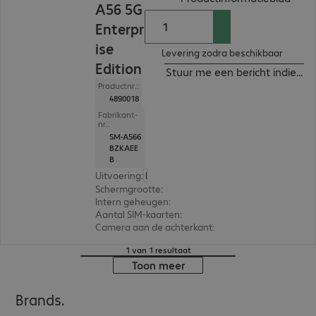
A56 5G
Enterpr
ise
Levering zodra beschikbaar
Edition
Stuur me een bericht indien b
Productnr.:
4890018
Fabrikant-
nr.:
SM-A566
BZKAEE
B
Uitvoering
:
Europa
Schermgrootte
:
17,0 cm (6,7")
Intern geheugen
:
128 GB
Aantal SIM-kaarten
:
2 (Dual SIM)
Camera aan de achterkant
:
Triple
1 van 1 resultaat
Toon meer
Brands.