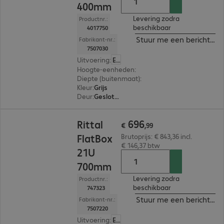
400mm
Levering zodra
Productnr.:
beschikbaar
4017750
Stuur me een bericht ind
Fabrikant-nr.:
7507030
Uitvoering
:
Europa
Hoogte-eenheden
:
15 U
Diepte (buitenmaat)
:
400 mm
Kleur
:
Grijs
Deur
:
Gesloten deuren, Glazen deur
€ 696,99
696
Rittal
€
,
99
FlatBox
Brutoprijs: € 843,36 incl.
€ 146,37 btw
21U
700mm
Levering zodra
Productnr.:
beschikbaar
747323
Stuur me een bericht ind
Fabrikant-nr.:
7507220
Uitvoering
:
Europa