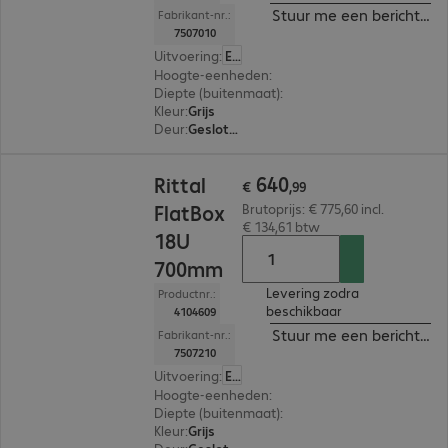
Stuur me een bericht ind
Fabrikant-nr.:
7507010
Uitvoering
:
Europa
Hoogte-eenheden
:
9 U
Diepte (buitenmaat)
:
400 mm
Kleur
:
Grijs
Deur
:
Gesloten deuren, Glazen deur
€ 640,99
640
Rittal
€
,
99
FlatBox
Brutoprijs: € 775,60 incl.
€ 134,61 btw
18U
700mm
Levering zodra
Productnr.:
beschikbaar
4104609
Stuur me een bericht ind
Fabrikant-nr.:
7507210
Uitvoering
:
Europa
Hoogte-eenheden
:
18 U
Diepte (buitenmaat)
:
700 mm
Kleur
:
Grijs