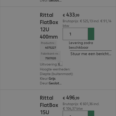
Deur
:
Gesloten deuren, Glazen deur
€ 433,99
433
Rittal
€
,
99
FlatBox
Brutoprijs: € 525,13 incl. € 91,14
btw
12U
400mm
Levering zodra
Productnr.:
beschikbaar
4075227
Stuur me een bericht ind
Fabrikant-nr.:
7507020
Uitvoering
:
Europa
Hoogte-eenheden
:
12 U
Diepte (buitenmaat)
:
400 mm
Kleur
:
Grijs
Deur
:
Gesloten deuren, Glazen deur
€ 496,99
496
Rittal
€
,
99
FlatBox
Brutoprijs: € 601,36 incl.
€ 104,37 btw
15U