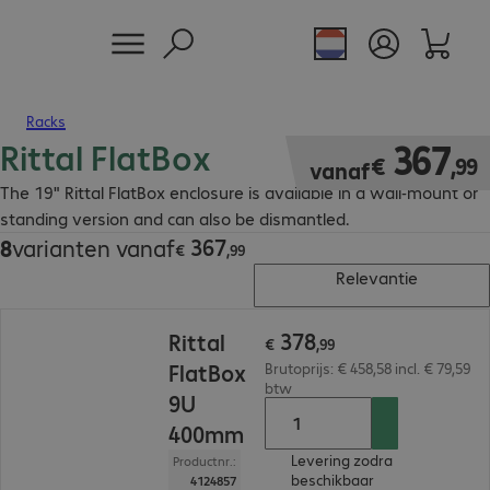
Racks
Rittal FlatBox
€ 367,99
367
€
,
99
vanaf
The 19" Rittal FlatBox enclosure is available in a wall-mount or
standing version and can also be dismantled.
367
8
varianten vanaf
€ 367,99
€
,
99
Relevantie
€ 378,99
378
Rittal
€
,
99
FlatBox
Brutoprijs: € 458,58 incl. € 79,59
btw
9U
400mm
Levering zodra
Productnr.:
beschikbaar
4124857