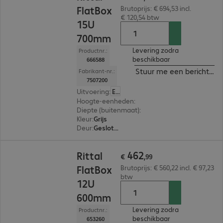
FlatBox
Brutoprijs: € 694,53 incl.
€ 120,54 btw
15U
700mm
Levering zodra
Productnr.:
beschikbaar
666588
Stuur me een bericht ind
Fabrikant-nr.:
7507200
Uitvoering
:
Europa
Hoogte-eenheden
:
15 U
Diepte (buitenmaat)
:
700 mm
Kleur
:
Grijs
Deur
:
Gesloten deuren, Glazen deur
€ 462,99
462
Rittal
€
,
99
FlatBox
Brutoprijs: € 560,22 incl. € 97,23
btw
12U
600mm
Levering zodra
Productnr.:
beschikbaar
653260