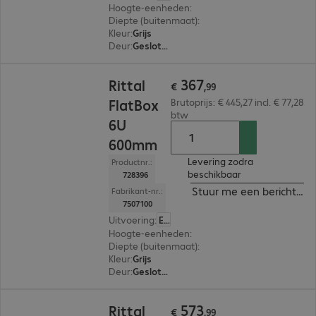
Hoogte-eenheden
:
21 U
Diepte (buitenmaat)
:
700 mm
Kleur
:
Grijs
Deur
:
Gesloten deuren, Glazen deur
€ 367,99
367
Rittal
€
,
99
FlatBox
Brutoprijs: € 445,27 incl. € 77,28
btw
6U
600mm
Levering zodra
Productnr.:
beschikbaar
728396
Stuur me een bericht ind
Fabrikant-nr.:
7507100
Uitvoering
:
Europa
Hoogte-eenheden
:
6 U
Diepte (buitenmaat)
:
600 mm
Kleur
:
Grijs
Deur
:
Gesloten deuren, Glazen deur
€ 573,99
573
Rittal
€
,
99