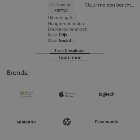
Stuur me een bericht ind
Fabrikant-nr.:
7507120
Uitvoering
:
Europa
Hoogte-eenheden
:
12 U
Diepte (buitenmaat)
:
600 mm
Kleur
:
Grijs
Deur
:
Gesloten deuren, Glazen deur
8 van 8 resultaten
Toon meer
Brands.