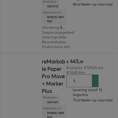
Productnr.:
68 artikelen op voorraad.
4931412
Fabrikant-nr.:
RM91A-1001
NW
Uitvoering
:
Europa
Toepassingsgebied
:
E-handtekening, Digitaal n
Schermgrootte
:
18.8 cm (7.3")
Kleurendisplay
:
Ja
Drukniveaus pen
:
4.096
€ 445,99
445
reMarkab
€
,
99
le Paper
Brutoprijs: € 539,65 incl.
€ 93,66 btw
Pro Move
+ Marker
Plus
Levering vanaf 13.
augustus
Productnr.:
73 artikelen op voorraad.
4931401
Fabrikant-nr.:
RM89A-1000
NW