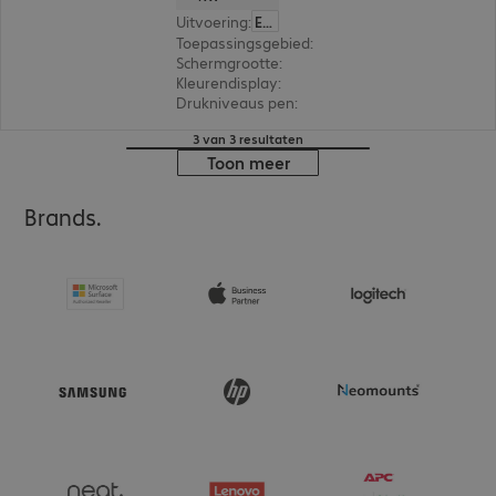
Uitvoering
:
Europa
Toepassingsgebied
:
E-handtekening, Digitaal n
Schermgrootte
:
18.8 cm (7.3")
Kleurendisplay
:
Ja
Drukniveaus pen
:
4.096
3 van 3 resultaten
Toon meer
Brands.