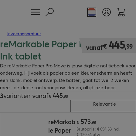
Invoerapparatuur
reMarkable Paper Pro Move E-
€ 445,99
445
€
,
99
vanaf
Ink tablet
De reMarkable Paper Pro Move is jouw digitale notitieboek voor
onderweg. Hij voelt als papier op een kleurenscherm en heeft
een slank, mobiel ontwerp. De batterij gaat tot wel 2 weken
mee - de ideale tool voor jouw ideeën, altijd inzetbaar.
445
3
varianten vanaf
€ 445,99
€
,
99
Relevantie
€ 573,99
573
reMarkab
€
,
99
le Paper
Brutoprijs: € 694,53 incl.
€ 120,54 btw