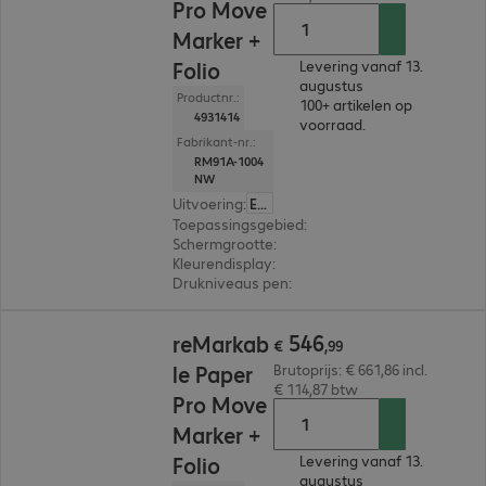
Pro Move
Marker +
Folio
Levering vanaf 13.
augustus
Productnr.:
100+ artikelen op
4931414
voorraad.
Fabrikant-nr.:
RM91A-1004
NW
Uitvoering
:
Europa
Toepassingsgebied
:
E-handtekening, Digitaal n
Schermgrootte
:
18.8 cm (7.3")
Kleurendisplay
:
Ja
Drukniveaus pen
:
4.096
€ 546,99
546
reMarkab
€
,
99
le Paper
Brutoprijs: € 661,86 incl.
€ 114,87 btw
Pro Move
Marker +
Folio
Levering vanaf 13.
augustus