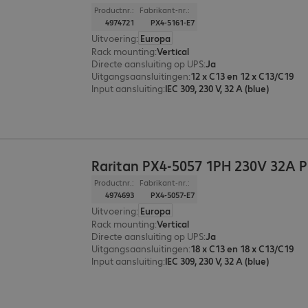
Productnr.:
Fabrikant-nr.:
4974721
PX4-5161-E7
Uitvoering
:
Europa
Rack mounting
:
Vertical
Directe aansluiting op UPS
:
Ja
Uitgangsaansluitingen
:
12 x C13 en 12 x C13/C19
Input aansluiting
:
IEC 309, 230 V, 32 A (blue)
Raritan PX4-5057 1PH 230V 32A 
Productnr.:
Fabrikant-nr.:
4974693
PX4-5057-E7
Uitvoering
:
Europa
Rack mounting
:
Vertical
Directe aansluiting op UPS
:
Ja
Uitgangsaansluitingen
:
18 x C13 en 18 x C13/C19
Input aansluiting
:
IEC 309, 230 V, 32 A (blue)