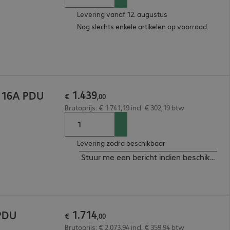
Levering vanaf 12. augustus
Nog slechts enkele artikelen op voorraad.
1
.
439
V 16A PDU
€
,
00
Brutoprijs: € 1.741,19 incl. € 302,19 btw
Levering zodra beschikbaar
Stuur me een bericht indien beschikbaar
1
.
714
 PDU
€
,
00
Brutoprijs: € 2.073,94 incl. € 359,94 btw