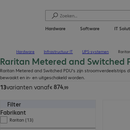
Hardware
Software
IT Solu
Hardware
Infrastructuur IT
UPS-systemen
Rarita
Terug naar startpagina
Raritan Metered and Switched
€ 874,99
Raritan Metered and Switched PDU's zijn stroomverdeelstrips 
bewaakt en in- en uitgeschakeld worden.
874
13
varianten vanaf
€
,
99
Filter
€ 1.940,00
Fabrikant
Raritan (13)