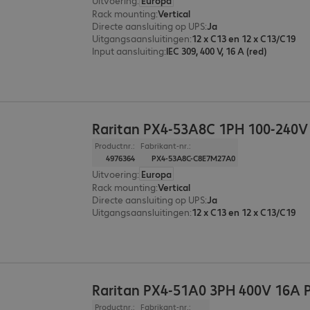
Uitvoering
:
Europa
Rack mounting
:
Vertical
Directe aansluiting op UPS
:
Ja
Uitgangsaansluitingen
:
12 x C13 en 12 x C13/C19
Input aansluiting
:
IEC 309, 400 V, 16 A (red)
Raritan PX4-53A8C 1PH 100-240
Productnr.:
Fabrikant-nr.:
4976364
PX4-53A8C-C8E7M27A0
Uitvoering
:
Europa
Rack mounting
:
Vertical
Directe aansluiting op UPS
:
Ja
Uitgangsaansluitingen
:
12 x C13 en 12 x C13/C19
Raritan PX4-51A0 3PH 400V 16A
Productnr.:
Fabrikant-nr.: