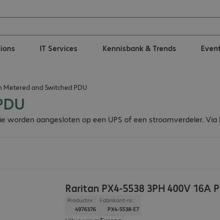
tions
IT Services
Kennisbank & Trends
Even
n Metered and Switched PDU
 PDU
die worden aangesloten op een UPS of een stroomverdeler. Via
Raritan PX4-5538 3PH 400V 16A 
Productnr.:
Fabrikant-nr.:
4976376
PX4-5538-E7