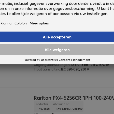
Uitgangsaansluitingen
:
18 x C13 en 18 x C13/C19
Input aansluiting
:
IEC 309, 400 V, 32 A (red)
Raritan PX4-53A8C 1PH 100-240
Productnr.:
Fabrikant-nr.:
4974861
PX4-53A8C-C8E7A0
Uitvoering
:
Europa
Rack mounting
:
Vertical
Directe aansluiting op UPS
:
Ja
Uitgangsaansluitingen
:
12 x C13 en 12 x C13/C19
Input aansluiting
:
IEC 320-C20, 230 V
Raritan PX4-5256CR 1PH 100-240
Productnr.:
Fabrikant-nr.:
4974826
PX4-5256CR-C8E8A0