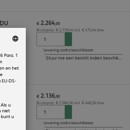
2
.
264
PDU
€
,
00
Brutoprijs: € 2.739,44 incl. € 475,44 btw
Levering zodra beschikbaar
Stuur me een bericht indien beschikbaar
2
.
136
PDU
€
,
00
Brutoprijs: € 2.584,56 incl. € 448,56 btw
Levering zodra beschikbaar