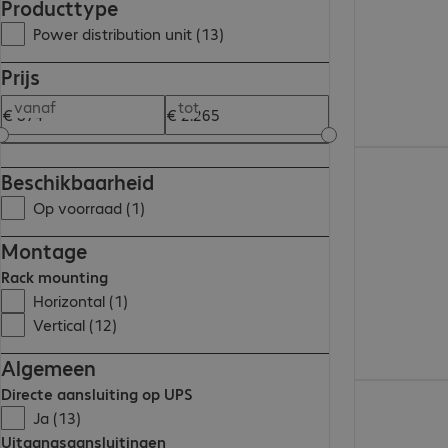
Producttype
Power distribution unit (13)
Prijs
vanaf
tot
€ 1.439,00
Beschikbaarheid
Op voorraad (1)
Montage
Rack mounting
Horizontal (1)
Vertical (12)
Algemeen
€ 1.714,00
Directe aansluiting op UPS
Ja (13)
Uitgangsaansluitingen