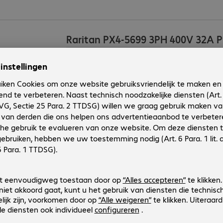
Raritan PX4-5699 3PH 400V 32A 
Productnr.:
Fabrikant-nr.:
4974970
PX4-5699-E7M28V2
Uitvoering
:
Europa
Rack mounting
:
Vertical
Directe aansluiting op UPS
:
Ja
Uitgangsaansluitingen
:
18 x C13 en 18 x C13/C19
Input aansluiting
:
IEC 309, 400 V, 32 A (red)
Raritan PX4-5699 3PH 400V 32A 
Productnr.:
Fabrikant-nr.:
4974953
PX4-5699-E7V2
Uitvoering
:
Europa
Rack mounting
:
Vertical
Directe aansluiting op UPS
:
Ja