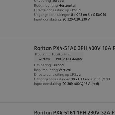
Uitvoering
:
Europa
Rack mounting
:
Horizontal
Directe aansluiting op UPS
:
Ja
Uitgangsaansluitingen
:
8 x C13 en 4 x C13/C19
Input aansluiting
:
IEC 320-C20, 230 V
Raritan PX4-51A0 3PH 400V 16A
Productnr.:
Fabrikant-nr.:
4974797
PX4-51A0-E7M28V2
Uitvoering
:
Europa
Rack mounting
:
Vertical
Directe aansluiting op UPS
:
Ja
Uitgangsaansluitingen
:
18 x C13 en 18 x C13/C19
Input aansluiting
:
IEC 309, 400 V, 16 A (red)
Raritan PX4-5161 1PH 230V 32A 