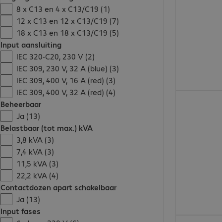
8 x C13 en 4 x C13/C19 (1)
12 x C13 en 12 x C13/C19 (7)
18 x C13 en 18 x C13/C19 (5)
Input aansluiting
IEC 320-C20, 230 V (2)
IEC 309, 230 V, 32 A (blue) (3)
IEC 309, 400 V, 16 A (red) (3)
IEC 309, 400 V, 32 A (red) (4)
€ 1.533,00
Beheerbaar
Ja (13)
Belastbaar (tot max.) kVA
3,8 kVA (3)
7,4 kVA (3)
11,5 kVA (3)
22,2 kVA (4)
Contactdozen apart schakelbaar
Ja (13)
Input fases
€ 1.934,00