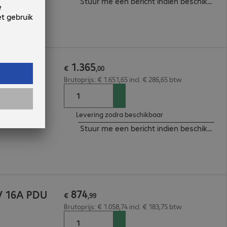
Stuur me een bericht indien beschikbaar
1
.
365
V 16A PDU
€
,
00
Brutoprijs: € 1.651,65 incl. € 286,65 btw
Levering zodra beschikbaar
Stuur me een bericht indien beschikbaar
874
V 16A PDU
€
,
99
Brutoprijs: € 1.058,74 incl. € 183,75 btw