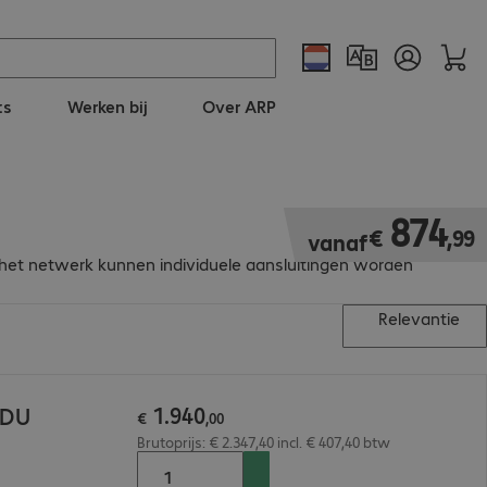
ts
Werken bij
Over ARP
€ 874,99
874
€
,
99
vanaf
 het netwerk kunnen individuele aansluitingen worden
Relevantie
1
.
940
PDU
€
,
00
Brutoprijs: € 2.347,40 incl. € 407,40 btw