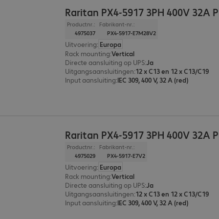
Raritan PX4-5917 3PH 400V 32A 
Productnr.:
Fabrikant-nr.:
4975037
PX4-5917-E7M28V2
Uitvoering
:
Europa
Rack mounting
:
Vertical
Directe aansluiting op UPS
:
Ja
Uitgangsaansluitingen
:
12 x C13 en 12 x C13/C19
Input aansluiting
:
IEC 309, 400 V, 32 A (red)
Raritan PX4-5917 3PH 400V 32A 
Productnr.:
Fabrikant-nr.:
4975029
PX4-5917-E7V2
Uitvoering
:
Europa
Rack mounting
:
Vertical
Directe aansluiting op UPS
:
Ja
Uitgangsaansluitingen
:
12 x C13 en 12 x C13/C19
Input aansluiting
:
IEC 309, 400 V, 32 A (red)