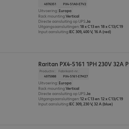
4976351
PX4-51A0-E7V2
Uitvoering
:
Europa
Rack mounting
:
Vertical
Directe aansluiting op UPS
:
Ja
Uitgangsaansluitingen
:
18 x C13 en 18 x C13/C19
Input aansluiting
:
IEC 309, 400 V, 16 A (red)
Raritan PX4-5161 1PH 230V 32A 
Productnr.:
Fabrikant-nr.:
4975988
PX4-5161-E7M27
Uitvoering
:
Europa
Rack mounting
:
Vertical
Directe aansluiting op UPS
:
Ja
Uitgangsaansluitingen
:
12 x C13 en 12 x C13/C19
Input aansluiting
:
IEC 309, 230 V, 32 A (blue)