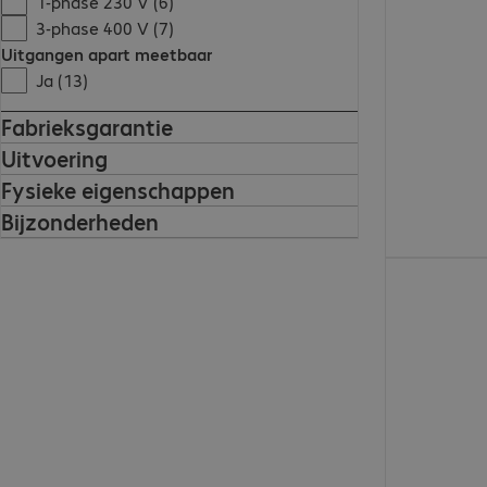
1-phase 230 V (6)
3-phase 400 V (7)
Uitgangen apart meetbaar
Ja (13)
Fabrieksgarantie
Uitvoering
Fysieke eigenschappen
Bijzonderheden
€ 1.788,00