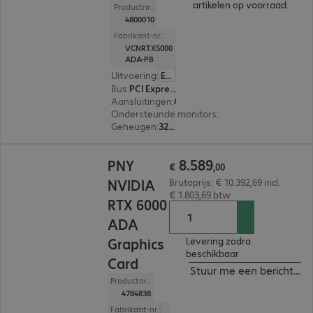
artikelen op voorraad.
Productnr.:
4800010
Fabrikant-nr.:
VCNRTX5000
ADA-PB
Uitvoering
:
Europa
Bus
:
PCI Express x16
Aansluitingen
:
4 x DisplayPort
Ondersteunde monitors
:
4
Geheugen
:
32 GB
€ 8.589,00
8
.
589
PNY
€
,
00
NVIDIA
Brutoprijs: € 10.392,69 incl.
€ 1.803,69 btw
RTX 6000
ADA
Graphics
Levering zodra
beschikbaar
Card
Stuur me een bericht ind
Productnr.:
4784838
Fabrikant-nr.: