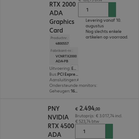
RTX 2000
ADA
Graphics
Levering vanaf 10.
augustus
Card
Nog slechts enkele
artikelen op voorraad.
Productnr.:
4800557
Fabrikant-nr.:
VCNRTX2000
ADA-PB
Uitvoering
:
Europa
Bus
:
PCI Express x16
Aansluitingen
:
4 x Mini-DisplayPort
Ondersteunde monitors
:
4
Geheugen
:
16 GB
€ 2.494,00
2
.
494
PNY
€
,
00
NVIDIA
Brutoprijs: € 3.017,74 incl.
€ 523,74 btw
RTX 4500
ADA