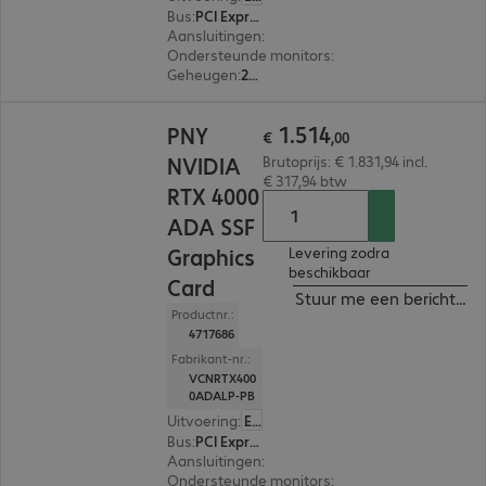
Bus
:
PCI Express x16
Aansluitingen
:
4 x DisplayPort
Ondersteunde monitors
:
4
Geheugen
:
20 GB
€ 1.514,00
1
.
514
PNY
€
,
00
NVIDIA
Brutoprijs: € 1.831,94 incl.
€ 317,94 btw
RTX 4000
ADA SSF
Graphics
Levering zodra
beschikbaar
Card
Stuur me een bericht ind
Productnr.:
4717686
Fabrikant-nr.:
VCNRTX400
0ADALP-PB
Uitvoering
:
Europa
Bus
:
PCI Express x16
Aansluitingen
:
4 x DisplayPort
Ondersteunde monitors
:
4