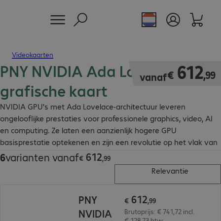
Videokaarten
PNY NVIDIA Ada Lovelace
€ 612,99
612
€
,
99
vanaf
grafische kaart
NVIDIA GPU's met Ada Lovelace-architectuur leveren
ongelooflijke prestaties voor professionele graphics, video, AI
en computing. Ze laten een aanzienlijk hogere GPU
basisprestatie optekenen en zijn een revolutie op het vlak van
AI, ray tracing en neurale graphics.
612
6
varianten vanaf
€ 612,99
€
,
99
Relevantie
€ 612,99
612
PNY
€
,
99
NVIDIA
Brutoprijs: € 741,72 incl.
€ 128,73 btw