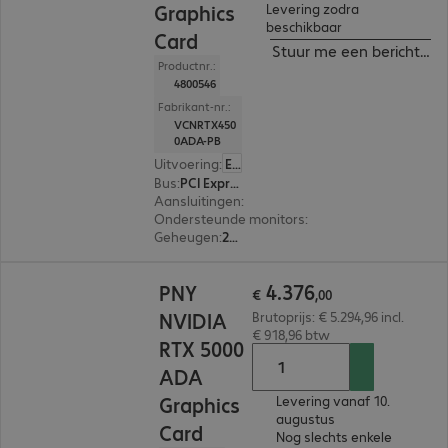
Graphics
Levering zodra
beschikbaar
Card
Stuur me een bericht ind
Productnr.:
4800546
Fabrikant-nr.:
VCNRTX450
0ADA-PB
Uitvoering
:
Europa
Bus
:
PCI Express x16
Aansluitingen
:
4 x DisplayPort
Ondersteunde monitors
:
4
Geheugen
:
24 GB
€ 4.376,00
4
.
376
PNY
€
,
00
NVIDIA
Brutoprijs: € 5.294,96 incl.
€ 918,96 btw
RTX 5000
ADA
Graphics
Levering vanaf 10.
augustus
Card
Nog slechts enkele