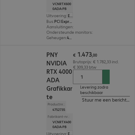
VCNRTX600
0ADA-PB
Uitvoering
:
Europa
Bus
:
PCI Express x16
Aansluitingen
:
4 x DisplayPort
Ondersteunde monitors
:
4
Geheugen
:
48 GB
€ 1.473,00
1
.
473
PNY
€
,
00
NVIDIA
Brutoprijs: € 1.782,33 incl.
€ 309,33 btw
RTX 4000
ADA
Grafikkar
Levering zodra
beschikbaar
te
Stuur me een bericht ind
Productnr.:
4752735
Fabrikant-nr.:
VCNRTX400
0ADA-PB
Uitvoering
:
Europa