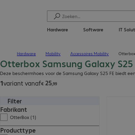
Hardware
Software
IT Solu
Hardware
Mobility
Accessoires Mobility
Otterbo
Terug naar startpagina
Otterbox Samsung Galaxy S25
€ 25,99
Deze beschermhoes voor de Samsung Galaxy S25 FE biedt een 
25
1
variant vanaf
€
,
99
Filter
€ 25,99
Fabrikant
OtterBox (1)
Producttype