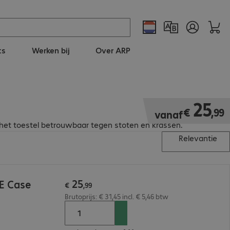
ts
Werken bij
Over ARP
€ 25,99
25
€
,
99
vanaf
et toestel betrouwbaar tegen stoten en krassen.
Relevantie
25
E Case
€
,
99
Brutoprijs: € 31,45 incl. € 5,46 btw