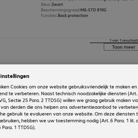
Kleur
:
Zwart
Beschermingsgraad
:
MIL-STD 810G
Functies
:
Back protection
1 van 1 resultaat
Toon meer