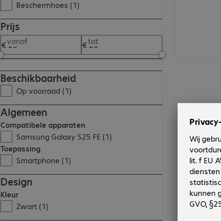
Beschermhoes (1)
Prijs
vanaf
tot
Beschikbaarheid
Op voorraad (1)
Algemeen
Compatibele apparaten
Samsung Galaxy S25 FE (1)
Toepassing
Smartphone (1)
Design
Kleur
Zwart (1)