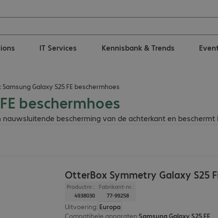
tions
IT Services
Kennisbank & Trends
Even
x Samsung Galaxy S25 FE beschermhoes
 FE beschermhoes
nauwsluitende bescherming van de achterkant en beschermt h
OtterBox Symmetry Galaxy S25 F
Productnr.:
Fabrikant-nr.:
4938030
77-99258
Uitvoering
:
Europa
Compatibele apparaten
:
Samsung Galaxy S25 FE