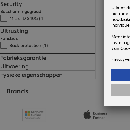
Security
Beschermingsgraad
MIL-STD 810G (1)
Uitrusting
Functies
Back protection (1)
Fabrieksgarantie
Uitvoering
Fysieke eigenschappen
Brands.